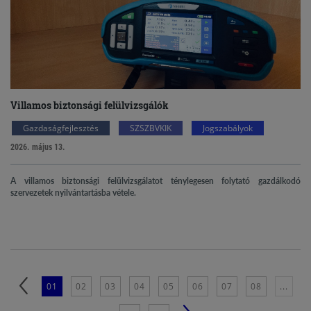
Villamos biztonsági felülvizsgálók
Gazdaságfejlesztés
SZSZBVKIK
Jogszabályok
2026. május 13.
A villamos biztonsági felülvizsgálatot ténylegesen folytató gazdálkodó
szervezetek nyilvántartásba vétele.
01
02
03
04
05
06
07
08
...