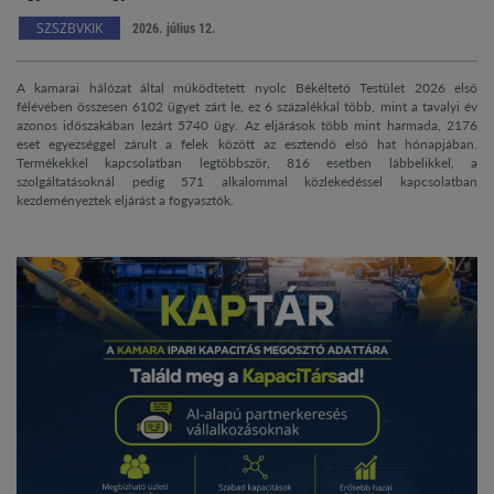
SZSZBVKIK
2026. július 12.
A kamarai hálózat által működtetett nyolc Békéltető Testület 2026 első
félévében összesen 6102 ügyet zárt le, ez 6 százalékkal több, mint a tavalyi év
azonos időszakában lezárt 5740 ügy. Az eljárások több mint harmada, 2176
eset egyezséggel zárult a felek között az esztendő első hat hónapjában.
Termékekkel kapcsolatban legtöbbször, 816 esetben lábbelikkel, a
szolgáltatásoknál pedig 571 alkalommal közlekedéssel kapcsolatban
kezdeményeztek eljárást a fogyasztók.