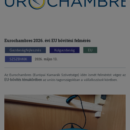
Eurochambres 2026. évi EU bővítési felmérés
Gazdaságfejlesztés
Külgazdaság
EU
SZSZBVKIK
2026. május 13.
Az Eurochambres (Európai Kamarák Szövetsége) idén ismét felmérést végez az
EU-bővítés témakörében
az uniós tagországokban a
vállalkozások
körében.