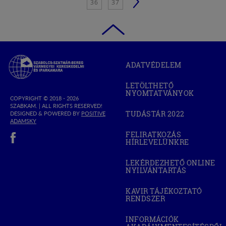
36
37
Szabolcs-
ADATVÉDELEM
Szatmár-
Bereg
LETÖLTHETŐ
Megyei
NYOMTATVÁNYOK
Kereskedelmi
COPYRIGHT © 2018 - 2026
SZABKAM. |
ALL RIGHTS RESERVED!
és
TUDÁSTÁR 2022
DESIGNED & POWERED BY
POSITIVE
(OPEN
Iparkamara
(OPEN
ADAMSKY
IN
IN
(open in new window)
NEW
FELIRATKOZÁS
NEW
WINDOW)
HÍRLEVELÜNKRE
WINDOW)
LEKÉRDEZHETŐ ONLINE
NYILVÁNTARTÁS
(OPEN
IN
NEW
KAVIR TÁJÉKOZTATÓ
WINDOW)
RENDSZER
(OPEN
IN
NEW
INFORMÁCIÓK
WINDOW)