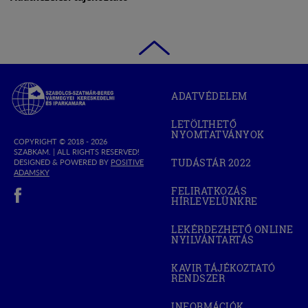
Szabolcs-
ADATVÉDELEM
Szatmár-
Bereg
LETÖLTHETŐ
Megyei
NYOMTATVÁNYOK
Kereskedelmi
COPYRIGHT © 2018 - 2026
SZABKAM. |
ALL RIGHTS RESERVED!
és
TUDÁSTÁR 2022
DESIGNED & POWERED BY
POSITIVE
(OPEN
Iparkamara
(OPEN
ADAMSKY
IN
IN
(open in new window)
NEW
FELIRATKOZÁS
NEW
WINDOW)
HÍRLEVELÜNKRE
WINDOW)
LEKÉRDEZHETŐ ONLINE
NYILVÁNTARTÁS
(OPEN
IN
NEW
KAVIR TÁJÉKOZTATÓ
WINDOW)
RENDSZER
(OPEN
IN
NEW
INFORMÁCIÓK