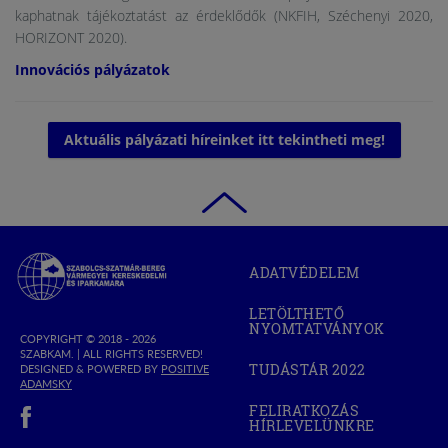
kaphatnak tájékoztatást az érdeklődők (NKFIH, Széchenyi 2020,
HORIZONT 2020).
Innovációs pályázatok
(open in
Aktuális pályázati híreinket itt tekintheti meg!
Szabolcs-
ADATVÉDELEM
Szatmár-
Bereg
LETÖLTHETŐ
Megyei
NYOMTATVÁNYOK
Kereskedelmi
COPYRIGHT © 2018 - 2026
SZABKAM. |
ALL RIGHTS RESERVED!
és
TUDÁSTÁR 2022
DESIGNED & POWERED BY
POSITIVE
(OPEN
Iparkamara
(OPEN
ADAMSKY
IN
IN
(open in new window)
NEW
FELIRATKOZÁS
NEW
WINDOW)
HÍRLEVELÜNKRE
WINDOW)