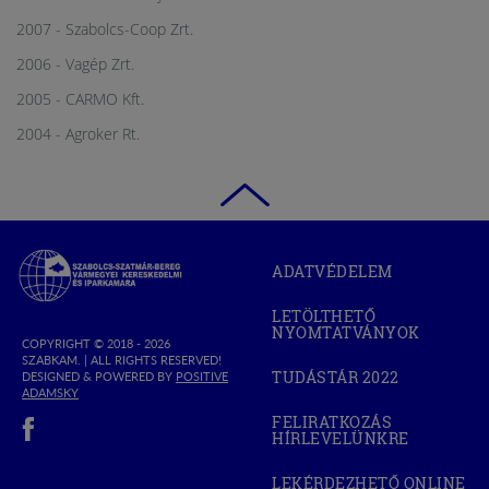
2007 - Szabolcs-Coop Zrt.
2006 - Vagép Zrt.
2005 - CARMO Kft.
2004 - Agroker Rt.
Szabolcs-
ADATVÉDELEM
Szatmár-
Bereg
LETÖLTHETŐ
Megyei
NYOMTATVÁNYOK
Kereskedelmi
COPYRIGHT © 2018 - 2026
SZABKAM. |
ALL RIGHTS RESERVED!
és
TUDÁSTÁR 2022
DESIGNED & POWERED BY
POSITIVE
(OPEN
Iparkamara
(OPEN
ADAMSKY
IN
IN
(open in new window)
NEW
FELIRATKOZÁS
NEW
WINDOW)
HÍRLEVELÜNKRE
WINDOW)
LEKÉRDEZHETŐ ONLINE