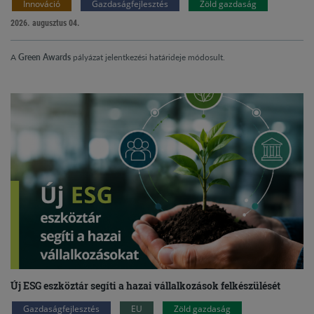
Innováció
Gazdaságfejlesztés
Zöld gazdaság
2026. augusztus 04.
A
Green Awards
pályázat jelentkezési határideje módosult.
Új ESG eszköztár segíti a hazai vállalkozások felkészülését
Gazdaságfejlesztés
EU
Zöld gazdaság