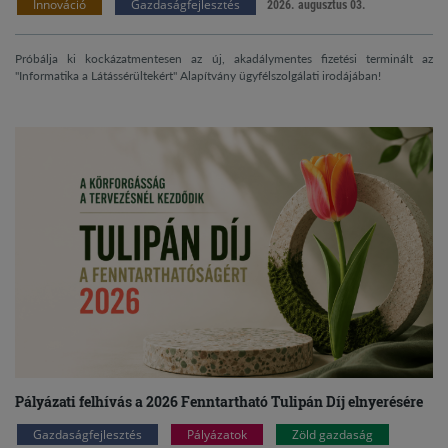
Innováció
Gazdaságfejlesztés
2026. augusztus 03.
Próbálja ki kockázatmentesen az új, akadálymentes fizetési terminált az
"Informatika a Látássérültekért" Alapítvány ügyfélszolgálati irodájában!
Pályázati felhívás a 2026 Fenntartható Tulipán Díj elnyerésére
Gazdaságfejlesztés
Pályázatok
Zöld gazdaság