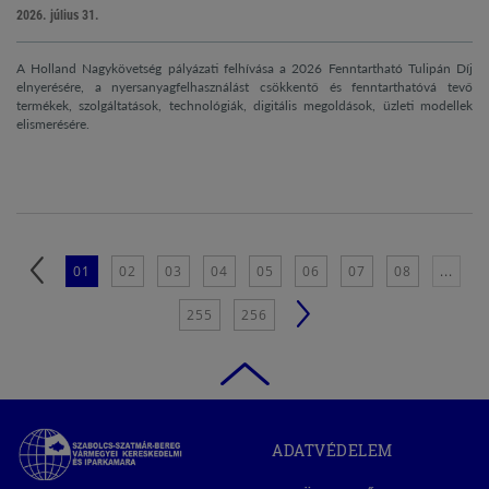
2026. július 31.
A Holland Nagykövetség pályázati felhívása a 2026 Fenntartható Tulipán Díj
elnyerésére, a nyersanyagfelhasználást csökkentő és fenntarthatóvá tevő
termékek, szolgáltatások, technológiák, digitális megoldások, üzleti modellek
elismerésére.
01
02
03
04
05
06
07
08
...
255
256
Szabolcs-
ADATVÉDELEM
Szatmár-
Bereg