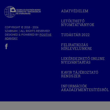
Szabolcs-
ADATVÉDELEM
Szatmár-
Bereg
LETÖLTHETŐ
Megyei
NYOMTATVÁNYOK
Kereskedelmi
COPYRIGHT © 2018 - 2026
SZABKAM. |
ALL RIGHTS RESERVED!
és
TUDÁSTÁR 2022
DESIGNED & POWERED BY
POSITIVE
(OPEN
Iparkamara
(OPEN
ADAMSKY
IN
IN
(open in new window)
NEW
FELIRATKOZÁS
NEW
WINDOW)
HÍRLEVELÜNKRE
WINDOW)
LEKÉRDEZHETŐ ONLINE
NYILVÁNTARTÁS
(OPEN
IN
NEW
KAVIR TÁJÉKOZTATÓ
WINDOW)
RENDSZER
(OPEN
IN
NEW
INFORMÁCIÓK
WINDOW)
AKADÁLYMENTESÍTÉSRŐL