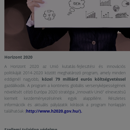
Horizont 2020
A Horizont 2020 az Unió kutatás-fejlesztési és innovációs
politikáját 2014-2020 között meghatározó program, amely minden
eddiginél nagyobb,
közel 79 milliárd eurós költségvetéssel
gazdálkodik. A program a kontinens globális versenyképességének
növelését célzó Európa 2020 stratégia „Innovatív Unió” elnevezésű
kiemelt kezdeményezésének egyik alappillére. Részletes
információk és aktuális pályázatik kiírások a program honlapján
találhatóak (
http://www.h2020.gov.hu/).
Szellemi tulajdon védelme