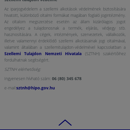
Az iparjogvédelem a szellemi alkotások védelmének biztosítására
hivatott, különböző oltalmi formákat magában foglaló jogintézmény.
Az oltalom megszerzése esetén az állam kizárólagos jogot
engedélyez a tulajdonosnak a termék, eljárás, védjegy stb.
hasznosítására. A cégek, intézmények, szervezetek, vállalkozók,
illetve valamennyi érdeklődő szellemi alkotásainak jogi oltalmával,
valamint általában a szellemitulajdon-védelmével kapcsolatban a
Szellemi Tulajdon Nemzeti Hivatala
(SZTNH) szakértőihez
fordulhatnak segítségért.
SZTNH elérhetőség:
Ingyenesen hívható szám:
06 (80) 345 678
e-mail:
sztnh@hipo.gov.hu