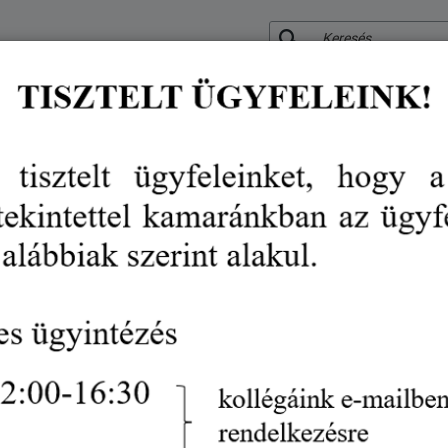
KERESÉS
RÓLUNK
KÖZÉRDEKŰ ADATOK
SZOLGÁLTATÁSO
VÉDJEGY
RENDEZVÉN
Hírek
hírek
vállalkozásfejlesztés