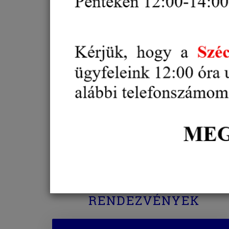
Oktatás, Képzés
Külgazdaság, külkereskedelem
Gazdaság és
Vállalkozásfejlesztés
Projektek
Díjak, elismerések
RENDEZVÉNYEK