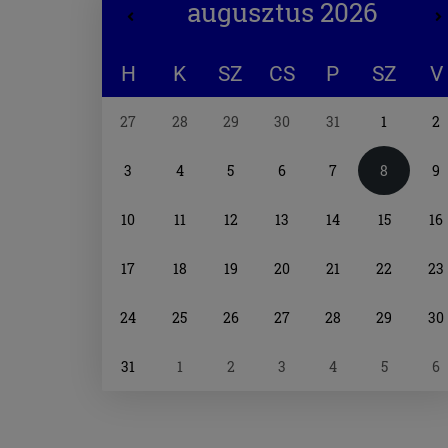
augusztus 2026
H
K
SZ
CS
P
SZ
V
Naptár
27
28
29
30
31
1
2
választó
3
4
5
6
7
8
9
10
11
12
13
14
15
16
17
18
19
20
21
22
23
24
25
26
27
28
29
30
31
1
2
3
4
5
6