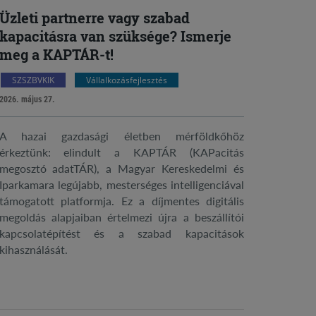
Üzleti partnerre vagy szabad
kapacitásra van szüksége? Ismerje
meg a KAPTÁR-t!
SZSZBVKIK
Vállalkozásfejlesztés
2026. május 27.
A hazai gazdasági életben mérföldkőhöz
érkeztünk: elindult a KAPTÁR (KAPacitás
megosztó adatTÁR), a Magyar Kereskedelmi és
Iparkamara legújabb, mesterséges intelligenciával
támogatott platformja. Ez a díjmentes digitális
megoldás alapjaiban értelmezi újra a beszállítói
kapcsolatépítést és a szabad kapacitások
kihasználását.