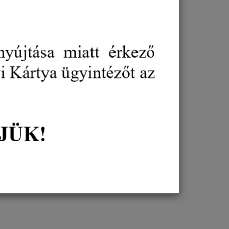
Új ESG eszköztár segíti a hazai
vállalkozások felkészülését
Gazdaságfejlesztés
EU
Zöld gazdaság
Vállalkozásfejlesztés
2026. augusztus 04.
A Magyar Kereskedelmi és Iparkamara országos
ESG programjának részeként elkészült az ESG
eszköztár kiadvány