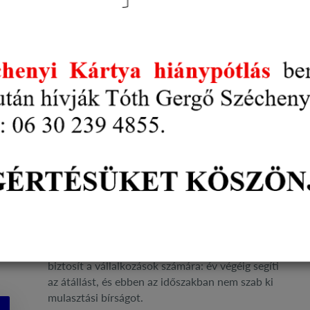
Szeptembertől új kötelezettség érinti
a vállalkozásokat: indul a nyugta-
adatszolgáltatás
Adózás
Jogszabályok
Vállalkozásfejlesztés
2026. augusztus 07.
2026. szeptember 1-jétől a kézi és a
számítógéppel kiállított nyugták adatairól is
adatot kell szolgáltatni a Nemzeti Adó- és
Vámhivatal (NAV) felé. Az adóhatóság
ugyanakkor négy hónapos felkészülési időt
biztosít a vállalkozások számára: év végéig segíti
az átállást, és ebben az időszakban nem szab ki
mulasztási bírságot.