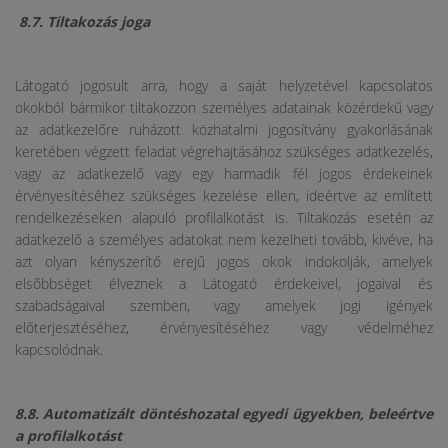
8.7. Tiltakozás joga
Látogató jogosult arra, hogy a saját helyzetével kapcsolatos
okokból bármikor tiltakozzon személyes adatainak közérdekű vagy
az adatkezelőre ruházott közhatalmi jogosítvány gyakorlásának
keretében végzett feladat végrehajtásához szükséges adatkezelés,
vagy az adatkezelő vagy egy harmadik fél jogos érdekeinek
érvényesítéséhez szükséges kezelése ellen, ideértve az említett
rendelkezéseken alapuló profilalkotást is. Tiltakozás esetén az
adatkezelő a személyes adatokat nem kezelheti tovább, kivéve, ha
azt olyan kényszerítő erejű jogos okok indokolják, amelyek
elsőbbséget élveznek a Látogató érdekeivel, jogaival és
szabadságaival szemben, vagy amelyek jogi igények
előterjesztéséhez, érvényesítéséhez vagy védelméhez
kapcsolódnak.
8.8. Automatizált döntéshozatal egyedi ügyekben, beleértve
a profilalkotást