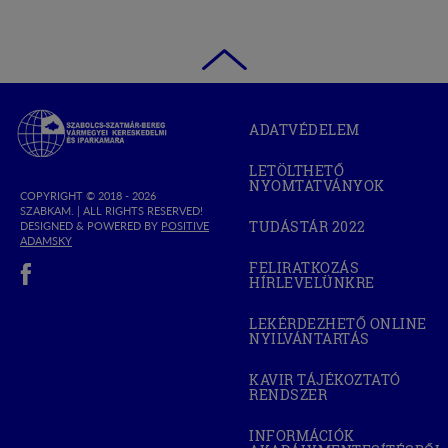
Szabolcs-
ADATVÉDELEM
Szatmár-
Bereg
LETÖLTHETŐ
Megyei
NYOMTATVÁNYOK
Kereskedelmi
COPYRIGHT © 2018 - 2026
SZABKAM. |
ALL RIGHTS RESERVED!
és
TUDÁSTÁR 2022
DESIGNED & POWERED BY
POSITIVE
(OPEN
Iparkamara
(OPEN
ADAMSKY
IN
IN
(open in new window)
NEW
FELIRATKOZÁS
NEW
WINDOW)
HÍRLEVELÜNKRE
WINDOW)
LEKÉRDEZHETŐ ONLINE
NYILVÁNTARTÁS
(OPEN
IN
NEW
KAVIR TÁJÉKOZTATÓ
WINDOW)
RENDSZER
(OPEN
IN
NEW
INFORMÁCIÓK
WINDOW)