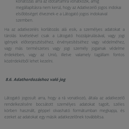
korlátozás arra az időtartamra vonatkozik, amíg
megállapításra nem kerül, hogy az Adatkezelő jogos indokai
elsőbbséget élveznek-e a Látogató jogos indokaival
szemben.
Ha az adatkezelés korlátozás alá esik, a személyes adatokat a
tárolás kivételével csak a Látogató hozzájárulásával, vagy jogi
igények előterjesztéséhez, érvényesítéséhez vagy védelméhez,
vagy más természetes vagy jogi személy jogainak védelme
érdekében, vagy az Unió, illetve valamely tagállam fontos
közérdekéből lehet kezelni.
8.6. Adathordozáshoz való jog
Látogató jogosult arra, hogy a rá vonatkozó, általa az adatkezelő
rendelkezésére bocsátott személyes adatokat tagolt, széles
körben használt, géppel olvasható formátumban megkapja, és
ezeket az adatokat egy másik adatkezelőnek továbbítsa.