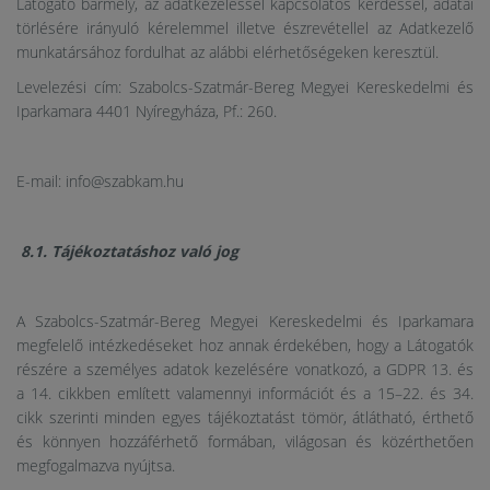
Látogató bármely, az adatkezeléssel kapcsolatos kérdéssel, adatai
törlésére irányuló kérelemmel illetve észrevétellel az Adatkezelő
munkatársához fordulhat az alábbi elérhetőségeken keresztül.
Levelezési cím: Szabolcs-Szatmár-Bereg Megyei Kereskedelmi és
Iparkamara 4401 Nyíregyháza, Pf.: 260.
E-mail: info@szabkam.hu
8.1. Tájékoztatáshoz való jog
A Szabolcs-Szatmár-Bereg Megyei Kereskedelmi és Iparkamara
megfelelő intézkedéseket hoz annak érdekében, hogy a Látogatók
részére a személyes adatok kezelésére vonatkozó, a GDPR 13. és
a 14. cikkben említett valamennyi információt és a 15–22. és 34.
cikk szerinti minden egyes tájékoztatást tömör, átlátható, érthető
és könnyen hozzáférhető formában, világosan és közérthetően
megfogalmazva nyújtsa.