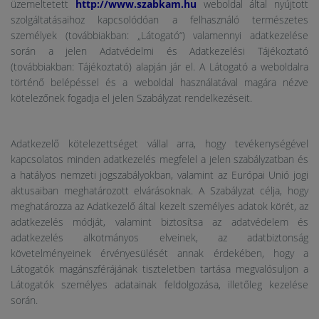
üzemeltetett
http://www.szabkam.hu
weboldal által nyújtott
szolgáltatásaihoz kapcsolódóan a felhasználó természetes
személyek (továbbiakban: „Látogató“) valamennyi adatkezelése
során a jelen Adatvédelmi és Adatkezelési Tájékoztató
(továbbiakban: Tájékoztató) alapján jár el. A Látogató a weboldalra
történő belépéssel és a weboldal használatával magára nézve
kötelezőnek fogadja el jelen Szabályzat rendelkezéseit.
Adatkezelő kötelezettséget vállal arra, hogy tevékenységével
kapcsolatos minden adatkezelés megfelel a jelen szabályzatban és
a hatályos nemzeti jogszabályokban, valamint az Európai Unió jogi
aktusaiban meghatározott elvárásoknak. A Szabályzat célja, hogy
meghatározza az Adatkezelő által kezelt személyes adatok körét, az
adatkezelés módját, valamint biztosítsa az adatvédelem és
adatkezelés alkotmányos elveinek, az adatbiztonság
követelményeinek érvényesülését annak érdekében, hogy a
Látogatók magánszférájának tiszteletben tartása megvalósuljon a
Látogatók személyes adatainak feldolgozása, illetőleg kezelése
során.