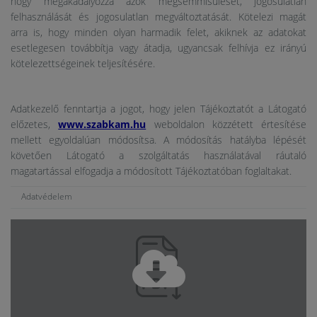
hogy megakadályozza azok megsemmisülését, jogosulatlan
felhasználását és jogosulatlan megváltoztatását. Kötelezi magát
arra is, hogy minden olyan harmadik felet, akiknek az adatokat
esetlegesen továbbítja vagy átadja, ugyancsak felhívja ez irányú
kötelezettségeinek teljesítésére.
Adatkezelő fenntartja a jogot, hogy jelen Tájékoztatót a Látogató
előzetes,
www.szabkam.hu
weboldalon közzétett értesítése
mellett egyoldalúan módosítsa. A módosítás hatályba lépését
követően Látogató a szolgáltatás használatával ráutaló
magatartással elfogadja a módosított Tájékoztatóban foglaltakat.
Adatvédelem