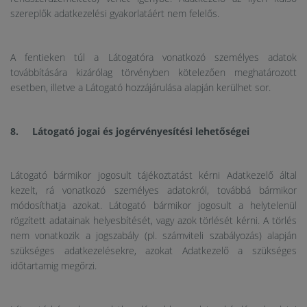
szereplők adatkezelési gyakorlatáért nem felelős.
A fentieken túl a Látogatóra vonatkozó személyes adatok
továbbítására kizárólag törvényben kötelezően meghatározott
esetben, illetve a Látogató hozzájárulása alapján kerülhet sor.
8. Látogató jogai és jogérvényesítési lehetőségei
Látogató bármikor jogosult tájékoztatást kérni Adatkezelő által
kezelt, rá vonatkozó személyes adatokról, továbbá bármikor
módosíthatja azokat. Látogató bármikor jogosult a helytelenül
rögzített adatainak helyesbítését, vagy azok törlését kérni. A törlés
nem vonatkozik a jogszabály (pl. számviteli szabályozás) alapján
szükséges adatkezelésekre, azokat Adatkezelő a szükséges
időtartamig megőrzi.