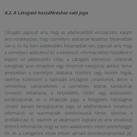
8.2. A Látogató hozzáféréshez való joga
Látogató jogosult arra, hogy az adatkezelőtől visszajelzést kapjon
arra vonatkozóan, hogy személyes adatainak kezelése folyamatban
van-e, és ha ilyen adatkezelés folyamatban van, jogosult arra, hogy
a személyes adatokhoz és a következő információkhoz hozzáférést
kapjon: az adatkezelés céljai; a Látogató személyes adatainak
kategóriái; azon címzettek vagy címzettek kategóriái, akikkel, illetve
amelyekkel a személyes adatokat közölték vagy közölni fogják,
ideértve különösen a harmadik országbeli címzetteket, illetve a
nemzetközi szervezeteket; a személyes adatok tárolásának
tervezett időtartama; a helyesbítés, törlés vagy adatkezelés
korlátozásának és a tiltakozás joga; a felügyeleti hatósághoz
címzett panasz benyújtásának joga; az adatforrásokra vonatkozó
információ; az automatizált döntéshozatal ténye, ideértve a
profilalkotást is, valamint az alkalmazott logikára és arra vonatkozó
érthető információk, hogy az ilyen adatkezelés milyen jelentőséggel
bír, és a Látogatóra nézve milyen várható következményekkel jár.