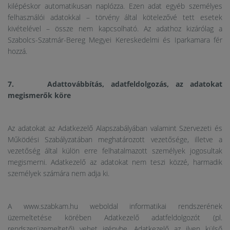
kilépéskor automatikusan naplózza. Ezen adat egyéb személyes
felhasználói adatokkal – törvény által kötelezővé tett esetek
kivételével – össze nem kapcsolható. Az adathoz kizárólag a
Szabolcs-Szatmár-Bereg Megyei Kereskedelmi és Iparkamara fér
hozzá.
7. Adattovábbítás, adatfeldolgozás, az adatokat
megismerők köre
Az adatokat az Adatkezelő Alapszabályában valamint Szervezeti és
Működési Szabályzatában meghatározott vezetősége, illetve a
vezetőség által külön erre felhatalmazott személyek jogosultak
megismerni. Adatkezelő az adatokat nem teszi közzé, harmadik
személyek számára nem adja ki.
A www.szabkam.hu weboldal informatikai rendszerének
üzemeltetése körében Adatkezelő adatfeldolgozót (pl.
rendszerüzemeltető) vehet igénybe. Adatkezelő az ilyen külső