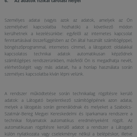
6. Az adatok fizikai tárolási helyei
Személyes adatai (vagyis azok az adatok, amelyek az Ön
személyével kapcsolatba hozhatók) a következő módon
kerülhetnek a kezelésünkbe: egyfelől az internetes kapcsolat
fenntartásával összefüggésben az Ön által használt számítógéppel,
böngészőprogrammal, internetes címmel, a látogatott oldalakkal
kapcsolatos technikai adatok automatikusan képződnek
számítógépes rendszerünkben, másfelől Ön is megadhatja nevét,
elérhetőségét vagy más adatait, ha a honlap használata során
személyes kapcsolatba kíván lépni velünk.
A rendszer működtetése során technikailag rögzítésre kerülő
adatok: a Látogató bejelentkező számítógépének azon adatai,
melyek a látogatás során generálódnak és melyeket a Szabolcs-
Szatmár-Bereg Megyei Kereskedelmi és Iparkamara rendszere a
technikai folyamatok automatikus eredményeként rögzít. Az
automatikusan rögzítésre kerülő adatot a rendszer a Látogató
külön nyilatkozata vagy cselekménye nélkül a belépéskor, illetve