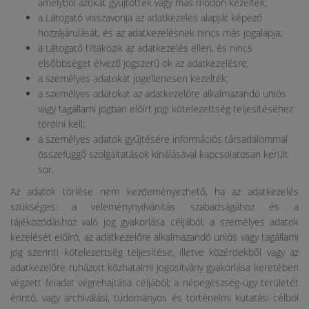
amelyből azokat gyűjtötték vagy más módon kezelték;
a Látogató visszavonja az adatkezelés alapját képező
hozzájárulását, és az adatkezelésnek nincs más jogalapja;
a Látogató tiltakozik az adatkezelés ellen, és nincs
elsőbbséget élvező jogszerű ok az adatkezelésre;
a személyes adatokat jogellenesen kezelték;
a személyes adatokat az adatkezelőre alkalmazandó uniós
vagy tagállami jogban előírt jogi kötelezettség teljesítéséhez
törölni kell;
a személyes adatok gyűjtésére információs társadalommal
összefüggő szolgáltatások kínálásával kapcsolatosan került
sor.
Az adatok törlése nem kezdeményezhető, ha az adatkezelés
szükséges: a véleménynyilvánítás szabadságához és a
tájékozódáshoz való jog gyakorlása céljából; a személyes adatok
kezelését előíró, az adatkezelőre alkalmazandó uniós vagy tagállami
jog szerinti kötelezettség teljesítése, illetve közérdekből vagy az
adatkezelőre ruházott közhatalmi jogosítvány gyakorlása keretében
végzett feladat végrehajtása céljából; a népegészség-ügy területét
érintő, vagy archiválási, tudományos és történelmi kutatási célból