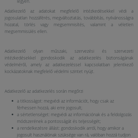
legyen.
Adatkezelő az adatokat megfelelő intézkedésekkel védi a
jogosulatlan hozzáférés, megváltoztatás, továbbítás, nyilvánosságra
hozatal, törlés vagy megsemmisítés, valamint a véletlen
megsemmisülés ellen.
Adatkezelő olyan műszaki, szervezési és szervezeti
intézkedésekkel gondoskodik az adatkezelés biztonságának
védelméről, amely az adatkezeléssel kapcsolatban jelentkező
kockázatoknak megfelelő védelmi szintet nyújt.
Adatkezelő az adatkezelés során megőrzi
a titkosságot: megvédi az információt, hogy csak az
férhessen hozzá, aki erre jogosult;
a sértetlenséget: megvédi az információnak és a feldolgozás
módszerének a pontosságát és teljességét;
a rendelkezésre állást: gondoskodik arról, hogy amikor a
jogosult használónak szüksége van rá, valóban hozzá tudjon