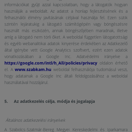
információkat gyűjt azzal kapcsolatban, hogy a látogatók hogyan
használják a weboldalt. Az adatot a honlap fejlesztésének és a
felhasználói élmény javításának céljával használja fel. Ezen sütik
szintén lejáratukig a látogató számítógépén vagy böngészésre
használt más eszközén, annak böngészőjében maradnak, illetve
amíg a látogató nem törli őket. A weboldal független látogatottsági
és egyéb webanalitikai adatok kinyerése érdekében az Adatkezelő
által igénybe vett Google Analytics szoftvert, ezért ezen adatok
vonatkozásában a Google Inc. Adatvédelmi irányelve a
https://google.com/intl/h_All/policies/privacy
oldalon érhető
el. A
www.szabkam.hu
weboldal felhasználója tudomásul veszi,
hogy adatainak a Google Inc általi feldolgozásához a weboldal
használatával hozzájárul.
5. Az adatkezelés célja, módja és jogalapja
Általános adatkezelési irányelvek
A Szabolcs-Szatmár-Bereg Megyei Kereskedelmi és Iparkamara