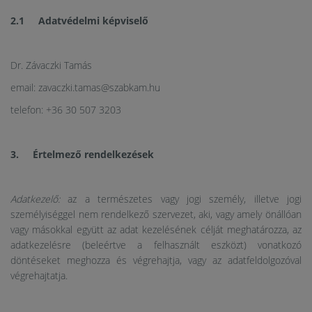
2.1 Adatvédelmi képviselő
Dr. Závaczki Tamás
email: zavaczki.tamas@szabkam.hu
telefon: +36 30 507 3203
3. Értelmező rendelkezések
Adatkezelő:
az a természetes vagy jogi személy, illetve jogi
személyiséggel nem rendelkező szervezet, aki, vagy amely önállóan
vagy másokkal együtt az adat kezelésének célját meghatározza, az
adatkezelésre (beleértve a felhasznált eszközt) vonatkozó
döntéseket meghozza és végrehajtja, vagy az adatfeldolgozóval
végrehajtatja.