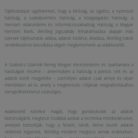
Tájékoztatjuk ügyfeleinket, hogy a bíróság, az ügyész, a nyomozó
hatóság, a szabálysértési hatóság, a közigazgatási hatóság, a
Nemzeti Adatvédelmi és Információszabadság Hatóság, a Magyar
Nemzeti Bank, illetőleg jogszabály felhatalmazása alapján más
szervek tájékoztatás adása, adatok közlése, átadása, illetőleg iratok
rendelkezésre bocsátása végett megkereshetik az adatkezelőt.
A Szabolcs-Szatmár-Bereg Megyei Kereskedelmi és Iparkamara a
hatóságok részére – amennyiben a hatóság a pontos célt és az
adatok körét megjelölte – személyes adatot csak annyit és olyan
mértékben ad ki, amely a megkeresés céljának megvalósításához
elengedhetetlenül szükséges.
Adatkezelő kötelezi magát, hogy gondoskodik az adatok
biztonságáról, megteszi továbbá azokat a technikai intézkedéseket,
amelyek biztosítják, hogy a felvett, tárolt, illetve kezelt adatok
védettek legyenek, illetőleg mindent megtesz annak érdekében,