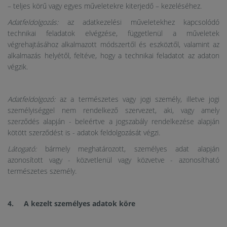
– teljes körű vagy egyes műveletekre kiterjedő – kezeléséhez.
Adatfeldolgozás:
az adatkezelési műveletekhez kapcsolódó
technikai feladatok elvégzése, függetlenül a műveletek
végrehajtásához alkalmazott módszertől és eszköztől, valamint az
alkalmazás helyétől, feltéve, hogy a technikai feladatot az adaton
végzik.
Adatfeldolgozó:
az a természetes vagy jogi személy, illetve jogi
személyiséggel nem rendelkező szervezet, aki, vagy amely
szerződés alapján - beleértve a jogszabály rendelkezése alapján
kötött szerződést is - adatok feldolgozását végzi.
Látogató:
bármely meghatározott, személyes adat alapján
azonosított vagy - közvetlenül vagy közvetve - azonosítható
természetes személy.
4. A kezelt személyes adatok köre