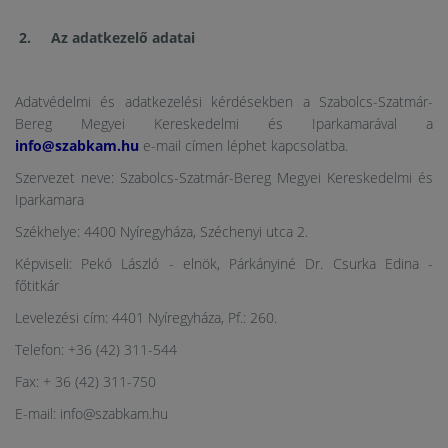
2. Az adatkezelő adatai
Adatvédelmi és adatkezelési kérdésekben a Szabolcs-Szatmár-
Bereg Megyei Kereskedelmi és Iparkamarával a
info@szabkam.hu
e-mail címen léphet kapcsolatba.
Szervezet neve: Szabolcs-Szatmár-Bereg Megyei Kereskedelmi és
Iparkamara
Székhelye: 4400 Nyíregyháza, Széchenyi utca 2.
Képviseli: Pekó László - elnök, Párkányiné Dr. Csurka Edina -
főtitkár
Levelezési cím: 4401 Nyíregyháza, Pf.: 260.
Telefon: +36 (42) 311-544
Fax: + 36 (42) 311-750
E-mail: info@szabkam.hu