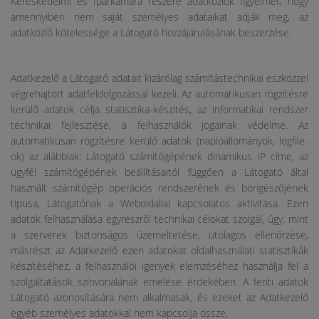
Kereskedelmi és Iparkamara részére adatközlők figyelmét, hogy
amennyiben nem saját személyes adataikat adják meg, az
adatközlő kötelessége a Látogató hozzájárulásának beszerzése.
Adatkezelő a Látogató adatait kizárólag számítástechnikai eszközzel
végrehajtott adatfeldolgozással kezeli. Az automatikusan rögzítésre
kerülő adatok célja statisztika-készítés, az informatikai rendszer
technikai fejlesztése, a felhasználók jogainak védelme. Az
automatikusan rögzítésre kerülő adatok (naplóállományok, logfile-
ok) az alábbiak: Látogató számítógépének dinamikus IP címe, az
ügyfél számítógépének beállításaitól függően a Látogató által
használt számítógép operációs rendszerének és böngészőjének
típusa, Látogatónak a Weboldallal kapcsolatos aktivitása. Ezen
adatok felhasználása egyrészről technikai célokat szolgál, úgy, mint
a szerverek biztonságos üzemeltetése, utólagos ellenőrzése,
másrészt az Adatkezelő ezen adatokat oldalhasználati statisztikák
készítéséhez, a felhasználói igények elemzéséhez használja fel a
szolgáltatások színvonalának emelése érdekében. A fenti adatok
Látogató azonosítására nem alkalmasak, és ezeket az Adatkezelő
egyéb személyes adatokkal nem kapcsolja össze.