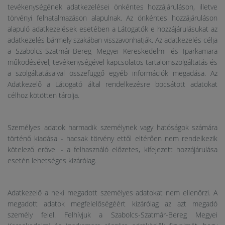
tevékenységének adatkezelései önkéntes hozzájáruláson, illetve
törvényi felhatalmazáson alapulnak. Az önkéntes hozzájáruláson
alapuló adatkezelések esetében a Látogatók e hozzájárulásukat az
adatkezelés bármely szakában visszavonhatják. Az adatkezelés célja
a Szabolcs-Szatmár-Bereg Megyei Kereskedelmi és Iparkamara
működésével, tevékenységével kapcsolatos tartalomszolgáltatás és
a szolgáltatásaival összefüggő egyéb információk megadása. Az
Adatkezelő a Látogató által rendelkezésre bocsátott adatokat
célhoz kötötten tárolja.
Személyes adatok harmadik személynek vagy hatóságok számára
történő kiadása - hacsak törvény ettől eltérően nem rendelkezik
kötelező erővel - a felhasználó előzetes, kifejezett hozzájárulása
esetén lehetséges kizárólag.
Adatkezelő a neki megadott személyes adatokat nem ellenőrzi. A
megadott adatok megfelelőségéért kizárólag az azt megadó
személy felel. Felhívjuk a Szabolcs-Szatmár-Bereg Megyei