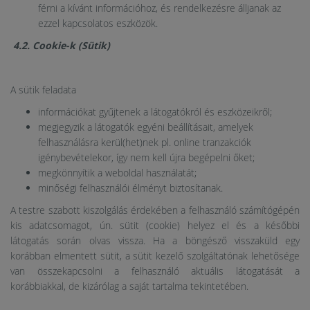
férni a kívánt információhoz, és rendelkezésre álljanak az
ezzel kapcsolatos eszközök.
4.2. Cookie-k (Sütik)
A sütik feladata
információkat gyűjtenek a látogatókról és eszközeikről;
megjegyzik a látogatók egyéni beállításait, amelyek
felhasználásra kerül(het)nek pl. online tranzakciók
igénybevételekor, így nem kell újra begépelni őket;
megkönnyítik a weboldal használatát;
minőségi felhasználói élményt biztosítanak.
A testre szabott kiszolgálás érdekében a felhasználó számítógépén
kis adatcsomagot, ún. sütit (cookie) helyez el és a későbbi
látogatás során olvas vissza. Ha a böngésző visszaküld egy
korábban elmentett sütit, a sütit kezelő szolgáltatónak lehetősége
van összekapcsolni a felhasználó aktuális látogatását a
korábbiakkal, de kizárólag a saját tartalma tekintetében.