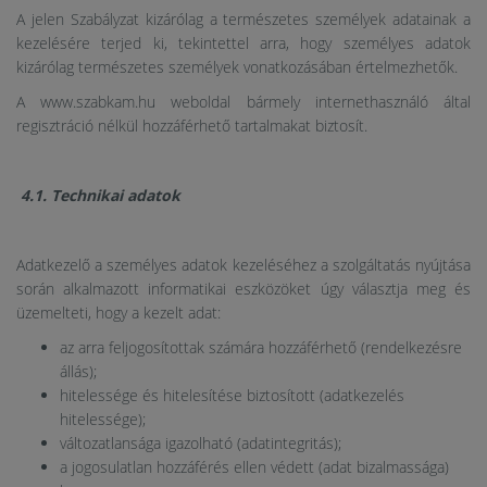
A jelen Szabályzat kizárólag a természetes személyek adatainak a
kezelésére terjed ki, tekintettel arra, hogy személyes adatok
kizárólag természetes személyek vonatkozásában értelmezhetők.
A www.szabkam.hu weboldal bármely internethasználó által
regisztráció nélkül hozzáférhető tartalmakat biztosít.
4.1. Technikai adatok
Adatkezelő a személyes adatok kezeléséhez a szolgáltatás nyújtása
során alkalmazott informatikai eszközöket úgy választja meg és
üzemelteti, hogy a kezelt adat:
az arra feljogosítottak számára hozzáférhető (rendelkezésre
állás);
hitelessége és hitelesítése biztosított (adatkezelés
hitelessége);
változatlansága igazolható (adatintegritás);
a jogosulatlan hozzáférés ellen védett (adat bizalmassága)