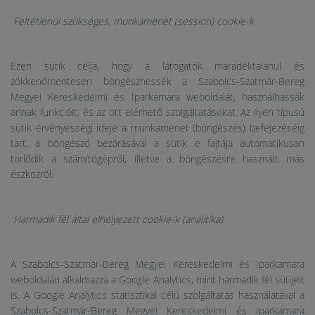
Feltétlenül szükséges, munkamenet (session) cookie-k
Ezen sütik célja, hogy a látogatók maradéktalanul és
zökkenőmentesen böngészhessék a Szabolcs-Szatmár-Bereg
Megyei Kereskedelmi és Iparkamara weboldalát, használhassák
annak funkcióit, és az ott elérhető szolgáltatásokat. Az ilyen típusú
sütik érvényességi ideje a munkamenet (böngészés) befejezéséig
tart, a böngésző bezárásával a sütik e fajtája automatikusan
törlődik a számítógépről, illetve a böngészésre használt más
eszközről.
Harmadik fél által elhelyezett cookie-k (analitika)
A Szabolcs-Szatmár-Bereg Megyei Kereskedelmi és Iparkamara
weboldalán alkalmazza a Google Analytics, mint harmadik fél sütijeit
is. A Google Analytics statisztikai célú szolgáltatás használatával a
Szabolcs-Szatmár-Bereg Megyei Kereskedelmi és Iparkamara