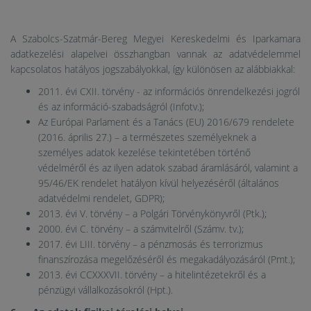
A Szabolcs-Szatmár-Bereg Megyei Kereskedelmi és Iparkamara
adatkezelési alapelvei összhangban vannak az adatvédelemmel
kapcsolatos hatályos jogszabályokkal, így különösen az alábbiakkal:
2011. évi CXII. törvény - az információs önrendelkezési jogról
és az információ-szabadságról (Infotv.);
Az Európai Parlament és a Tanács (EU) 2016/679 rendelete
(2016. április 27.) – a természetes személyeknek a
személyes adatok kezelése tekintetében történő
védelméről és az ilyen adatok szabad áramlásáról, valamint a
95/46/EK rendelet hatályon kívül helyezéséről (általános
adatvédelmi rendelet, GDPR);
2013. évi V. törvény – a Polgári Törvénykönyvről (Ptk.);
2000. évi C. törvény – a számvitelről (Számv. tv.);
2017. évi LIII. törvény – a pénzmosás és terrorizmus
finanszírozása megelőzéséről és megakadályozásáról (Pmt.);
2013. évi CCXXXVII. törvény – a hitelintézetekről és a
pénzügyi vállalkozásokról (Hpt.).