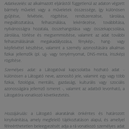
Adatkezelés:
az alkalmazott eljárástól függetlenül az adaton végzett
bármely művelet vagy a műveletek összessége, így különösen
gyűjtése, felvétele, rögzítése, rendszerezése, tárolása,
megváltoztatása, felhasználása, lekérdezése, továbbítása,
nyilvánosságra hozatala, összehangolása vagy összekapcsolása,
zárolása, törlése és megsemmisítése, valamint az adat további
felhasználásának megakadályozása, fénykép-, hang- vagy
képfelvétel készítése, valamint a személy azonosítására alkalmas
fizikai jellemzők (pl. ujj- vagy tenyérnyomat, DNS-minta, íriszkép)
rögzítése.
Személyes adat:
a Látogatóval kapcsolatba hozható adat -
különösen a Látogató neve, azonosító jele, valamint egy vagy több
fizikai, fiziológiai, mentális, gazdasági, kulturális vagy szociális
azonosságára jellemző ismeret -, valamint az adatból levonható, a
Látogatóra vonatkozó következtetés.
Hozzájárulás:
a Látogató akaratának önkéntes és határozott
kinyilvánítása, amely megfelelő tájékoztatáson alapul, és amellyel
félreérthetetlen beleegyezését adja a rá vonatkozó személyes adat