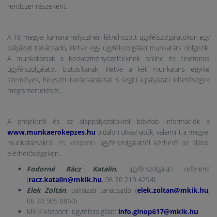
rendszer részeként.
A 18 megyei kamara helyszínén létrehozott ügyfélszolgálatokon egy
pályázati tanácsadó, illetve egy ügyfélszolgálati munkatárs dolgozik.
A munkatársak a kedvezményezetteknek online és telefonos
ügyfélszolgálatot biztosítanak, illetve a két munkatárs egyike
személyes, helyszíni tanácsadással is segíti a pályázati lehetőségek
megismertetését.
A projektről és az alappályázatokról bővebb információk a
www.munkaerokepzes.hu
oldalon olvashatók, valamint a megyei
munkatársaktól és központi ügyfélszolgálattól kérhető az alábbi
elérhetőségeken.
Fodorné Rácz Katalin
, ügyfélszolgálati referens
(
racz.katalin@mkik.hu
, 06 30 219 4294)
Elek Zoltán
, pályázati tanácsadó (
elek.zoltan@mkik.hu
,
06 20 505 0860)
MKIK központi ügyfélszolgálat:
info.ginop617@mkik.hu