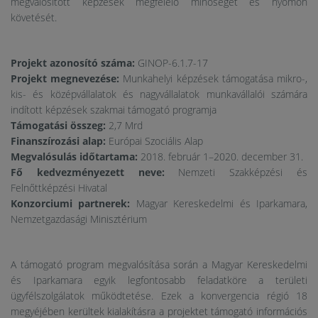
megvalósított képzések megfelelő minőségét és nyomon
követését.
Projekt azonosító száma:
GINOP-6.1.7-17
Projekt megnevezése:
Munkahelyi képzések támogatása mikro-,
kis- és középvállalatok és nagyvállalatok munkavállalói számára
indított képzések szakmai támogató programja
Támogatási összeg:
2,7 Mrd
Finanszírozási alap:
Európai Szociális Alap
Megvalósulás időtartama:
2018. február 1–2020. december 31.
Fő kedvezményezett neve:
Nemzeti Szakképzési és
Felnőttképzési Hivatal
Konzorciumi partnerek:
Magyar Kereskedelmi és Iparkamara,
Nemzetgazdasági Minisztérium
A támogató program megvalósítása során a Magyar Kereskedelmi
és Iparkamara egyik legfontosabb feladatköre a területi
ügyfélszolgálatok működtetése. Ezek a konvergencia régió 18
megyéjében kerültek kialakításra a projektet támogató információs