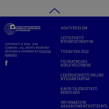
Szabolcs-
ADATVÉDELEM
Szatmár-
Bereg
LETÖLTHETŐ
Megyei
NYOMTATVÁNYOK
Kereskedelmi
COPYRIGHT © 2018 - 2026
SZABKAM. |
ALL RIGHTS RESERVED!
és
TUDÁSTÁR 2022
DESIGNED & POWERED BY
POSITIVE
(OPEN
Iparkamara
(OPEN
ADAMSKY
IN
IN
(open in new window)
NEW
FELIRATKOZÁS
NEW
WINDOW)
HÍRLEVELÜNKRE
WINDOW)
LEKÉRDEZHETŐ ONLINE
NYILVÁNTARTÁS
(OPEN
IN
NEW
KAVIR TÁJÉKOZTATÓ
WINDOW)
RENDSZER
(OPEN
IN
NEW
INFORMÁCIÓK
WINDOW)
AKADÁLYMENTESÍTÉSRŐL