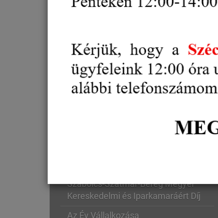
Oktatás, Képzés
Külgazdaság, külkereskedelem
Gazdaság és
Vállalkozásfejlesztés
Projektek
Díjak, elismerések
Szabolcs-Szatmár-Bereg Megyei
Kereskedelmi és Iparkamaráért Díj
Az Év Vállalkozása