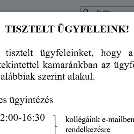
KERESÉS
RÓLUNK
KÖZÉRDEKŰ ADATOK
SZOLGÁLTATÁSO
VÉDJEGY
RENDEZVÉN
Kiváló Gyakorlati Oktató
díjak, elismerések
kiváló gyakorlati oktató