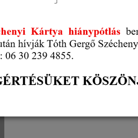
A kamara évente egy alkalommal
„Kiváló Gyakor
tevékenykedő, az oktató-nevelő munkát kiemelk
munkájuk elismerése céljából.
Az eddigi díjazottak névsora az alábbi csatolmányban 