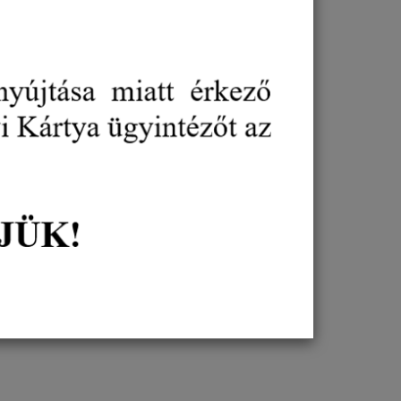
lati Oktató”
díjat adományozhat a megyében
edő eredményességgel végző oktatók részére
olvasható.