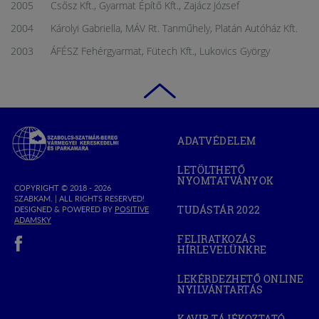
2005 Csősz Kft., Gyarmat Építő Kft., Zajácz József
2004 Károlyi Gabriella, MÁV Rt. Tanműhely, Platán Autóház Kft.
2003 ÁFÉSZ Fehérgyarmat, Fütech Kft., Lukovics György
Szabolcs-
ADATVÉDELEM
Szatmár-
Bereg
LETÖLTHETŐ
Megyei
NYOMTATVÁNYOK
Kereskedelmi
COPYRIGHT © 2018 - 2026
SZABKAM. |
ALL RIGHTS RESERVED!
és
TUDÁSTÁR 2022
DESIGNED & POWERED BY
POSITIVE
(OPEN
Iparkamara
(OPEN
ADAMSKY
IN
IN
(open in new window)
NEW
FELIRATKOZÁS
NEW
WINDOW)
HÍRLEVELÜNKRE
WINDOW)
LEKÉRDEZHETŐ ONLINE
NYILVÁNTARTÁS
(OPEN
IN
NEW
KAVIR TÁJÉKOZTATÓ