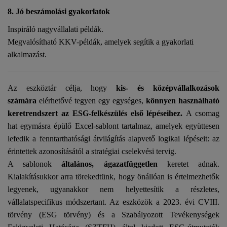
8. Jó beszámolási gyakorlatok
Inspiráló nagyvállalati példák.
Megvalósítható KKV-példák, amelyek segítik a gyakorlati
alkalmazást.
Az eszköztár célja, hogy
kis- és középvállalkozások
számára
elérhetővé tegyen egy egységes,
könnyen használható
keretrendszert az ESG-felkészülés első lépéseihez.
A csomag
hat egymásra épülő Excel-sablont tartalmaz, amelyek együttesen
lefedik a fenntarthatósági átvilágítás alapvető logikai lépéseit: az
érintettek azonosításától a stratégiai cselekvési tervig.
A sablonok
általános, ágazatfüggetlen
keretet adnak.
Kialakításukkor arra törekedtünk, hogy önállóan is értelmezhetők
legyenek, ugyanakkor nem helyettesítik a részletes,
vállalatspecifikus módszertant. Az eszközök a 2023. évi CVIII.
törvény (ESG törvény) és a Szabályozott Tevékenységek