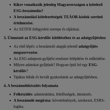
Kikre vonatkozik jelenleg Magyarországon a kötelező
ESG-beszámolás?
A beszámolási kötelezettségek TEÁOR-kódok szerinti
értelmezése.
Az SZTFH felügyeleti szerepe és eljárásai.
3. Útmutató az ESG-kérdőív kitöltéséhez és az adatgyűjtéshez
Az első lépés: a beszámoló alapját jelentő
adatgyűjtés
megszervezése
.
Az ESG-adatpont-gyűjtési rendszer felépítése és működése.
Milyen adatokat gyűjtünk? Hogyan épül fel egy
ESG-
kérdőív
?
Tipikus hibák és bevált gyakorlatok az adatgyűjtésben.
4. A beszámolókészítés folyamata
Felkészülés
: adatstruktúra, felelősségek, ütemezés.
A beszámoló megírása
: követelmények, szerkezet, ESRS-
logika.