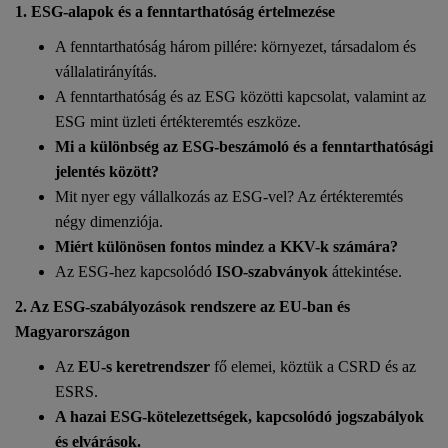
1. ESG-alapok és a fenntarthatóság értelmezése
A fenntarthatóság három pillére: környezet, társadalom és
vállalatirányítás.
A fenntarthatóság és az ESG közötti kapcsolat, valamint az
ESG mint üzleti értékteremtés eszköze.
Mi a különbség az ESG-beszámoló és a fenntarthatósági
jelentés között?
Mit nyer egy vállalkozás az ESG-vel? Az értékteremtés
négy dimenziója.
Miért különösen fontos mindez a KKV-k számára?
Az ESG-hez kapcsolódó
ISO-szabványok
áttekintése.
2. Az ESG-szabályozások rendszere az EU-ban és
Magyarországon
Az
EU-s keretrendszer
fő elemei, köztük a CSRD és az
ESRS.
A hazai ESG-kötelezettségek, kapcsolódó jogszabályok
és elvárások.