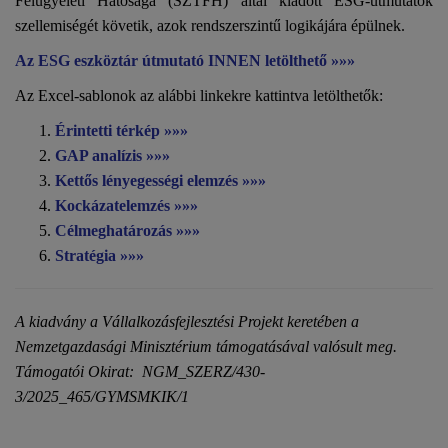
Felügyeleti Hatósága (SZTFH) által kiadott ESG-útmutatók
szellemiségét követik, azok rendszerszintű logikájára épülnek.
Az ESG eszköztár útmutató INNEN letölthető »»»
Az Excel-sablonok az alábbi linkekre kattintva letölthetők:
Érintetti térkép »»»
GAP analízis »»»
Kettős lényegességi elemzés »»»
Kockázatelemzés »»»
Célmeghatározás »»»
Stratégia »»»
A kiadvány a Vállalkozásfejlesztési Projekt keretében a
Nemzetgazdasági Minisztérium támogatásával valósult meg.
Támogatói Okirat:
NGM_SZERZ/430-
3/2025_465/GYMSMKIK/1