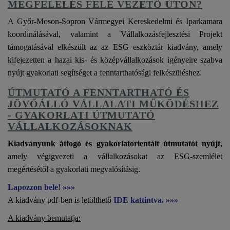
MEGFELELÉS FELÉ VEZETŐ ÚTON?
A Győr-Moson-Sopron Vármegyei Kereskedelmi és Iparkamara
koordinálásával, valamint a Vállalkozásfejlesztési Projekt
támogatásával elkészült az az ESG eszköztár kiadvány, amely
kifejezetten a hazai kis- és középvállalkozások igényeire szabva
nyújt gyakorlati segítséget a fenntarthatósági felkészüléshez.
ÚTMUTATÓ A FENNTARTHATÓ ÉS
JÖVŐÁLLÓ VÁLLALATI MŰKÖDÉSHEZ
- GYAKORLATI ÚTMUTATÓ
VÁLLALKOZÁSOKNAK
Kiadványunk átfogó és gyakorlatorientált útmutatót nyújt
,
amely végigvezeti a vállalkozásokat az ESG-szemlélet
megértésétől a gyakorlati megvalósításig.
Lapozzon bele! »»»
A kiadvány pdf-ben is letölthető
IDE kattintva. »»»
A kiadvány bemutatja: