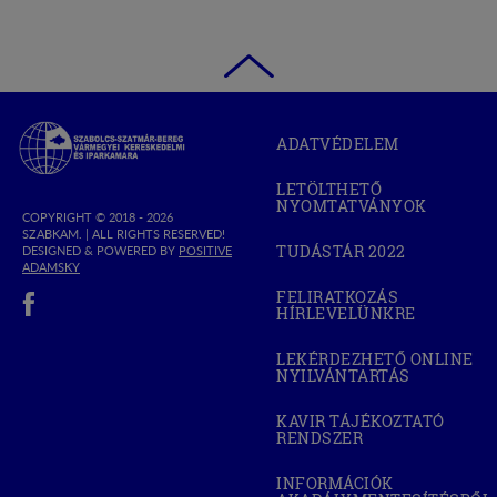
Szabolcs-
ADATVÉDELEM
Szatmár-
Bereg
LETÖLTHETŐ
Megyei
NYOMTATVÁNYOK
Kereskedelmi
COPYRIGHT © 2018 - 2026
SZABKAM. |
ALL RIGHTS RESERVED!
és
TUDÁSTÁR 2022
DESIGNED & POWERED BY
POSITIVE
(OPEN
Iparkamara
(OPEN
ADAMSKY
IN
IN
(open in new window)
NEW
FELIRATKOZÁS
NEW
WINDOW)
HÍRLEVELÜNKRE
WINDOW)
LEKÉRDEZHETŐ ONLINE
NYILVÁNTARTÁS
(OPEN
IN
NEW
KAVIR TÁJÉKOZTATÓ
WINDOW)
RENDSZER
(OPEN
IN
NEW
INFORMÁCIÓK
WINDOW)