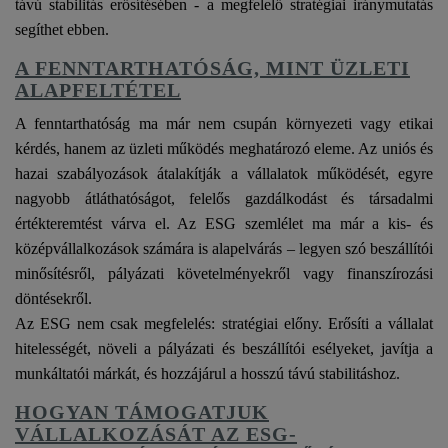
távú stabilitás erősítésében - a megfelelő stratégiai iránymutatás
segíthet ebben.
A FENNTARTHATÓSÁG, MINT ÜZLETI
ALAPFELTÉTEL
A fenntarthatóság ma már nem csupán környezeti vagy etikai
kérdés, hanem az üzleti működés meghatározó eleme. Az uniós és
hazai szabályozások átalakítják a vállalatok működését, egyre
nagyobb átláthatóságot, felelős gazdálkodást és társadalmi
értékteremtést várva el. Az ESG szemlélet ma már a kis- és
középvállalkozások számára is alapelvárás – legyen szó beszállítói
minősítésről, pályázati követelményekről vagy finanszírozási
döntésekről.
Az ESG nem csak megfelelés: stratégiai előny. Erősíti a vállalat
hitelességét, növeli a pályázati és beszállítói esélyeket, javítja a
munkáltatói márkát, és hozzájárul a hosszú távú stabilitáshoz.
HOGYAN TÁMOGATJUK
VÁLLALKOZÁSÁT AZ ESG-