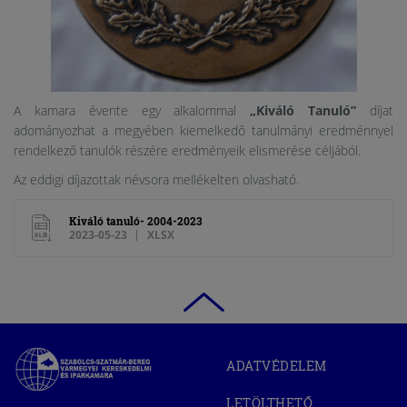
A kamara évente egy alkalommal
„Kiváló Tanuló”
díjat
adományozhat a megyében kiemelkedő tanulmányi eredménnyel
rendelkező tanulók részére eredményeik elismerése céljából.
Az eddigi díjazottak névsora mellékelten olvasható.
Kiváló tanuló- 2004-2023
2023-05-23
XLSX
Szabolcs-
ADATVÉDELEM
Szatmár-
Bereg
LETÖLTHETŐ