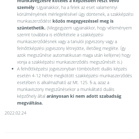
munkavégzésre köteles a képzésben részt vevő
személy
. Ugyanakkor, ha a felek az eset valamennyi
körülményének mérlegelésével úgy döntenek, a szakképzési
munkaszerződést
közös megegyezéssel meg is
szüntethetik.
(Megjegyzem ugyanakkor, hogy véleményem
szerint továbbra is előfeltétele a szakképzési
munkaszerződésnek vagy a tanulói jogviszony vagy a
felnőttképzési jogviszony létrejötte, illetőleg megléte. Így
azok megszűnése automatikusan maga után kell(ene) hogy
vonja a szakképzési munkaszerződés megszűnését is.)
A felnőttképzési jogviszonyban tömbösített duális képzés
esetén 4-12 hétre megkötött szakképzési munkaszerződés
esetében is alkalmazható az Mt. 125. §-a, azaz a
munkaviszony megszűnésekor a munkáltató duális
képzőhely által
arányosan ki nem adott szabadság
megváltása.
2022.02.24