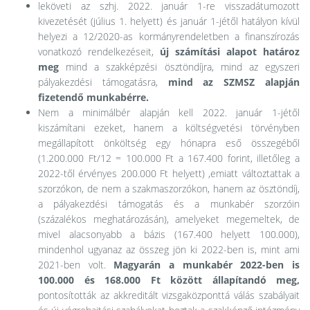
leköveti az szhj. 2022. január 1-re visszadátumozott
kivezetését (július 1. helyett) és január 1-jétől hatályon kívül
helyezi a 12/2020-as kormányrendeletben a finanszírozás
vonatkozó rendelkezéseit,
új számítási alapot határoz
meg
mind a szakképzési ösztöndíjra, mind az egyszeri
pályakezdési támogatásra,
mind az SZMSZ alapján
fizetendő munkabérre.
Nem a minimálbér alapján kell 2022. január 1-jétől
kiszámítani ezeket, hanem a költségvetési törvényben
megállapított önköltség egy hónapra eső összegéből
(1.200.000 Ft/12 = 100.000 Ft a 167.400 forint, illetőleg a
2022-től érvényes 200.000 Ft helyett) ,emiatt változtattak a
szorzókon, de nem a szakmaszorzókon, hanem az ösztöndíj,
a pályakezdési támogatás és a munkabér szorzóin
(százalékos meghatározásán), amelyeket megemeltek, de
mivel alacsonyabb a bázis (167.400 helyett 100.000),
mindenhol ugyanaz az összeg jön ki 2022-ben is, mint ami
2021-ben volt.
Magyarán a munkabér 2022-ben is
100.000 és 168.000 Ft között állapítandó meg,
pontosították az akkreditált vizsgaközponttá válás szabályait