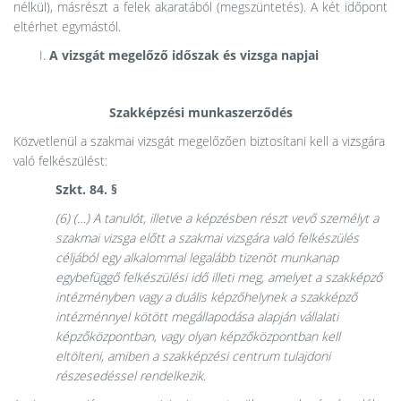
nélkül), másrészt a felek akaratából (megszüntetés). A két időpont
eltérhet egymástól.
A vizsgát megelőző időszak és vizsga napjai
Szakképzési munkaszerződés
Közvetlenül a szakmai vizsgát megelőzően biztosítani kell a vizsgára
való felkészülést:
Szkt. 84. §
(6) (…) A tanulót, illetve a képzésben részt vevő személyt a
szakmai vizsga előtt a szakmai vizsgára való felkészülés
céljából egy alkalommal legalább tizenöt munkanap
egybefüggő felkészülési idő illeti meg, amelyet a szakképző
intézményben vagy a duális képzőhelynek a szakképző
intézménnyel kötött megállapodása alapján vállalati
képzőközpontban, vagy olyan képzőközpontban kell
eltölteni, amiben a szakképzési centrum tulajdoni
részesedéssel rendelkezik.