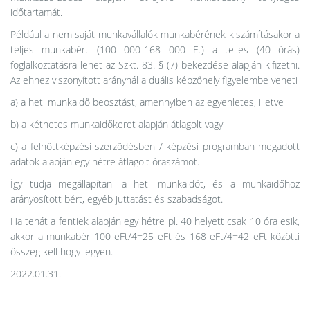
időtartamát.
Például a nem saját munkavállalók munkabérének kiszámításakor a
teljes munkabért (100 000-168 000 Ft) a teljes (40 órás)
foglalkoztatásra lehet az Szkt. 83. § (7) bekezdése alapján kifizetni.
Az ehhez viszonyított aránynál a duális képzőhely figyelembe veheti
a) a heti munkaidő beosztást, amennyiben az egyenletes, illetve
b) a kéthetes munkaidőkeret alapján átlagolt vagy
c) a felnőttképzési szerződésben / képzési programban megadott
adatok alapján egy hétre átlagolt óraszámot.
Így tudja megállapítani a heti munkaidőt, és a munkaidőhöz
arányosított bért, egyéb juttatást és szabadságot.
Ha tehát a fentiek alapján egy hétre pl. 40 helyett csak 10 óra esik,
akkor a munkabér 100 eFt/4=25 eFt és 168 eFt/4=42 eFt közötti
összeg kell hogy legyen.
2022.01.31.