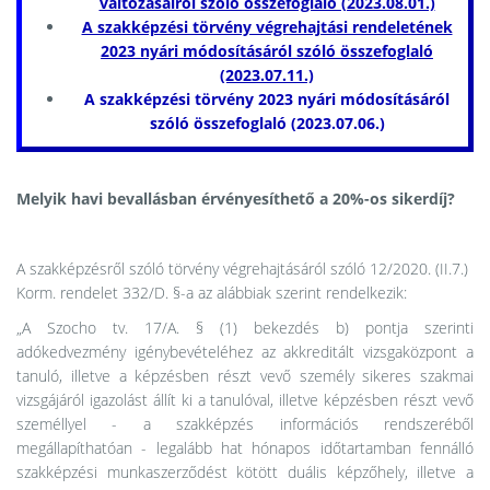
változásairól szóló összefoglaló (2023.08.01.)
A szakképzési törvény végrehajtási rendeletének
2023 nyári módosításáról szóló összefoglaló
(2023.07.11.)
A szakképzési törvény 2023 nyári módosításáról
szóló összefoglaló (2023.07.06.)
Melyik havi bevallásban érvényesíthető a 20%-os sikerdíj?
A szakképzésről szóló törvény végrehajtásáról szóló 12/2020. (II.7.)
Korm. rendelet 332/D. §-a az alábbiak szerint rendelkezik:
„A Szocho tv. 17/A. § (1) bekezdés b) pontja szerinti
adókedvezmény igénybevételéhez az akkreditált vizsgaközpont a
tanuló, illetve a képzésben részt vevő személy sikeres szakmai
vizsgájáról igazolást állít ki a tanulóval, illetve képzésben részt vevő
személlyel - a szakképzés információs rendszeréből
megállapíthatóan - legalább hat hónapos időtartamban fennálló
szakképzési munkaszerződést kötött duális képzőhely, illetve a