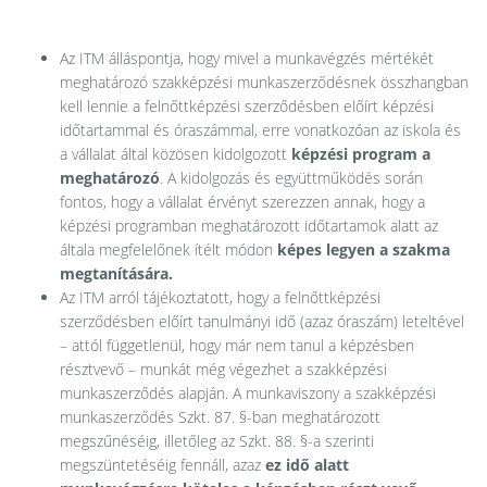
Az ITM álláspontja, hogy mivel a munkavégzés mértékét
meghatározó szakképzési munkaszerződésnek összhangban
kell lennie a felnőttképzési szerződésben előírt képzési
időtartammal és óraszámmal, erre vonatkozóan az iskola és
a vállalat által közösen kidolgozott
képzési program a
meghatározó
. A kidolgozás és együttműködés során
fontos, hogy a vállalat érvényt szerezzen annak, hogy a
képzési programban meghatározott időtartamok alatt az
általa megfelelőnek ítélt módon
képes legyen a szakma
megtanítására.
Az ITM arról tájékoztatott, hogy a felnőttképzési
szerződésben előírt tanulmányi idő (azaz óraszám) leteltével
– attól függetlenül, hogy már nem tanul a képzésben
résztvevő – munkát még végezhet a szakképzési
munkaszerződés alapján. A munkaviszony a szakképzési
munkaszerződés Szkt. 87. §-ban meghatározott
megszűnéséig, illetőleg az Szkt. 88. §-a szerinti
megszüntetéséig fennáll, azaz
ez idő alatt