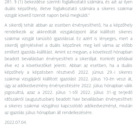
281. § (1) bekezdése szerinti foglalkoztató számára, és azt az ilyen
duális képzőhely, illetve foglalkoztató számára a sikeres szakmai
vizsgát követő tizenöt napon belül megküldi.”
A sikerdíj tehát abban az esetben érvényesíthető, ha a képzőhely
rendelkezik az akkreditált vizsgaközpont által kiállított sikeres
szakmai vizsgát tanúsító igazolással. Ez azért is lényeges, mert a
sikerdíj igénylésével a duális képzőnek meg kell várnia az előbb
említett igazolás-kiállítást. Amint ez megvan, a következő hónapban
beadott bevallásban érvényesítheti a sikerdíjat. Konkrét példával
élve ez a következőket jelenti. Abban az esetben, ha a duális
képzőhely a képzésben résztvevő 2022. június 29.-i sikeres
szakmai vizsgájáról kiállított igazolást 2022. július 10-én veszi át,
úgy az adókedvezmény érvényesítésére 2022. július hónapban válik
jogosulttá, azaz a 2022. július 1-től 2022. július 31-ig terjedő
időszakról (augusztusban) beadott havi bevallásban érvényesítheti
a sikeres szakmai vizsgához kapcsolódó adókedvezményt, miután
az igazolás július hónapban áll rendelkezésére.
2022.07.04.