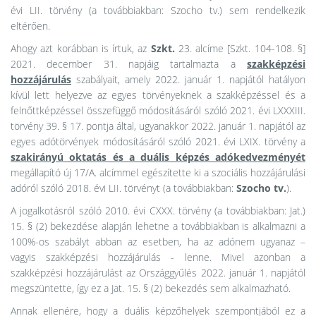
évi LII. törvény (a továbbiakban: Szocho tv.) sem rendelkezik
eltérően.
Ahogy azt korábban is írtuk, az
Szkt.
23. alcíme [Szkt. 104-108. §]
2021. december 31. napjáig tartalmazta a
szakképzési
hozzájárulás
szabályait, amely 2022. január 1. napjától hatályon
kívül lett helyezve az egyes törvényeknek a szakképzéssel és a
felnőttképzéssel összefüggő módosításáról szóló 2021. évi LXXXIII.
törvény 39. § 17. pontja által, ugyanakkor 2022. január 1. napjától az
egyes adótörvények módosításáról szóló 2021. évi LXIX. törvény a
szakirányú oktatás és a duális képzés adókedvezményét
megállapító új 17/A. alcímmel egészítette ki a szociális hozzájárulási
adóról szóló 2018. évi LII. törvényt (a továbbiakban:
Szocho tv.
).
A jogalkotásról szóló 2010. évi CXXX. törvény (a továbbiakban: Jat.)
15. § (2) bekezdése alapján lehetne a továbbiakban is alkalmazni a
100%-os szabályt abban az esetben, ha az adónem ugyanaz –
vagyis szakképzési hozzájárulás - lenne. Mivel azonban a
szakképzési hozzájárulást az Országgyűlés 2022. január 1. napjától
megszüntette, így ez a Jat. 15. § (2) bekezdés sem alkalmazható.
Annak ellenére, hogy a duális képzőhelyek szempontjából ez a