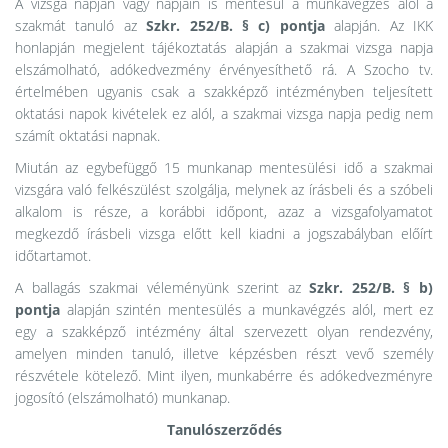
A vizsga napján vagy napjain is mentesül a munkavégzés alól a
szakmát tanuló az
Szkr. 252/B. § c) pontja
alapján. Az IKK
honlapján megjelent tájékoztatás alapján a szakmai vizsga napja
elszámolható, adókedvezmény érvényesíthető rá. A Szocho tv.
értelmében ugyanis csak a szakképző intézményben teljesített
oktatási napok kivételek ez alól, a szakmai vizsga napja pedig nem
számít oktatási napnak.
Miután az egybefüggő 15 munkanap mentesülési idő a szakmai
vizsgára való felkészülést szolgálja, melynek az írásbeli és a szóbeli
alkalom is része, a korábbi időpont, azaz a vizsgafolyamatot
megkezdő írásbeli vizsga előtt kell kiadni a jogszabályban előírt
időtartamot.
A ballagás szakmai véleményünk szerint az
Szkr. 252/B. § b)
pontja
alapján szintén mentesülés a munkavégzés alól, mert ez
egy a szakképző intézmény által szervezett olyan rendezvény,
amelyen minden tanuló, illetve képzésben részt vevő személy
részvétele kötelező. Mint ilyen, munkabérre és adókedvezményre
jogosító (elszámolható) munkanap.
Tanulószerződés