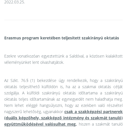
2022.03.25.
Erasmus program keretében teljesített szakirányú oktatás
Ezekre vonatkozóan egyeztettünk a Saldóval, a közösen kialakított
véleményünket lent olvashatjátok.
Az Szkt. 76.§ (1) bekezdése úgy rendelkezik, hogy a szakirányú
oktatás teljesíthető külföldön is, ha az a szakmai oktatás célját
szolgálja. A külföldi szakirányú oktatás időtartama a szakirányú
oktatás teljes időtartamának az egynegyedét nem haladhatja meg.
Nem lehet eléggé hangsúlyozni, hogy az ezekben való részvétel
nagyszerű lehetőség, ugyanakkor
csak a szakképzési partnerek
(duális képzőhely, szakképző intézmény és szakmát tanuló)
együttműködésével valósulhat meg,
hiszen a szakmát tanuló