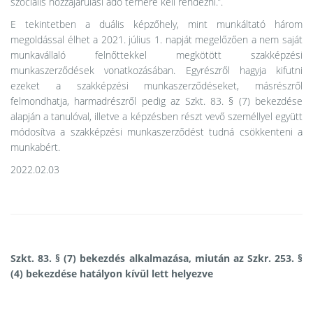
szociális hozzájárulási adó terhére kell rendezni.”.
E tekintetben a duális képzőhely, mint munkáltató három
megoldással élhet a 2021. július 1. napját megelőzően a nem saját
munkavállaló felnőttekkel megkötött szakképzési
munkaszerződések vonatkozásában. Egyrészről hagyja kifutni
ezeket a szakképzési munkaszerződéseket, másrészről
felmondhatja, harmadrészről pedig az Szkt. 83. § (7) bekezdése
alapján a tanulóval, illetve a képzésben részt vevő személlyel együtt
módosítva a szakképzési munkaszerződést tudná csökkenteni a
munkabért.
2022.02.03
Szkt. 83. § (7) bekezdés alkalmazása, miután az Szkr. 253. §
(4) bekezdése hatályon kívül lett helyezve