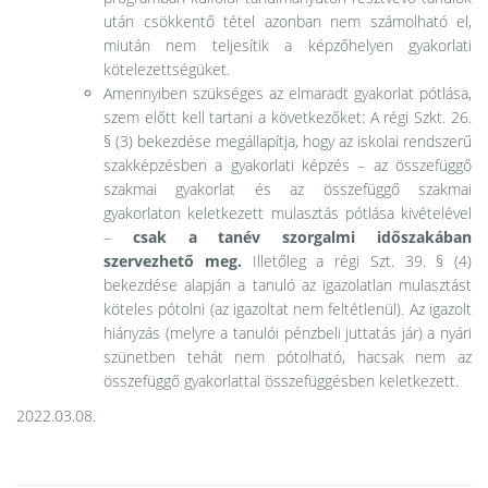
után csökkentő tétel azonban nem számolható el,
miután nem teljesítik a képzőhelyen gyakorlati
kötelezettségüket.
Amennyiben szükséges az elmaradt gyakorlat pótlása,
szem előtt kell tartani a következőket: A régi Szkt. 26.
§ (3) bekezdése megállapítja, hogy az iskolai rendszerű
szakképzésben a gyakorlati képzés – az összefüggő
szakmai gyakorlat és az összefüggő szakmai
gyakorlaton keletkezett mulasztás pótlása kivételével
–
csak a tanév szorgalmi időszakában
szervezhető meg.
Illetőleg
a régi Szt. 39. § (4)
bekezdése alapján a tanuló az igazolatlan mulasztást
köteles pótolni (az igazoltat nem feltétlenül). Az igazolt
hiányzás (melyre a tanulói pénzbeli juttatás jár) a nyári
szünetben tehát nem pótolható, hacsak nem az
összefüggő gyakorlattal összefüggésben keletkezett.
2022.03.08.