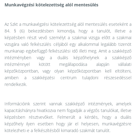
Munkavégzési kötelezettség alól mentesülés
Az Szkt a munkavégzési kötelezettség alól mentesülés eseteként a
84. § (6) bekezdésben kimondja, hogy a tanulót, illetve a
képzésben részt vevő személyt a szakmai vizsga előtt a szakmai
vizsgára való felkészülés céljából egy alkalommal legalább tizenöt
munkanap egybefüggő felkészülési idő illeti meg. Amit a szakképző
intézményben vagy a duális képzőhelynek a szakképző
intézménnyel kötött megállapodása alapján vállalati
képzőközpontban, vagy olyan képzőközpontban kell eltölteni,
amiben a szakképzési centrum tulajdoni részesedéssel
rendelkezik.
Információink szerint vannak szakképző intézmények, amelyek
kapacitáshiányra hivatkozva nem fogadják a végzős tanulókat, illetve
képzésben résztvevőket. Felmerült a kérdés, hogy a duális
képzőhely ilyen esetben hogy jár el helyesen, munkavégzésre
kötelezheti-e a felkészítésből kimaradó szakmát tanulót.