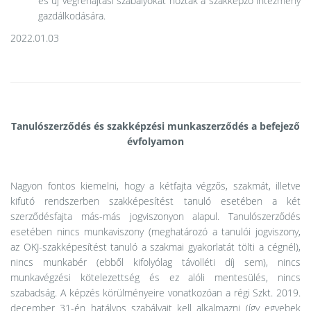
és új végrehajtási szabályokat hoztak a szakképző intézmény
gazdálkodására.
2022.01.03
Tanulószerződés és szakképzési munkaszerződés a befejező
évfolyamon
Nagyon fontos kiemelni, hogy a kétfajta végzős, szakmát, illetve
kifutó rendszerben szakképesítést tanuló esetében a két
szerződésfajta más-más jogviszonyon alapul. Tanulószerződés
esetében nincs munkaviszony (meghatározó a tanulói jogviszony,
az OKJ-szakképesítést tanuló a szakmai gyakorlatát tölti a cégnél),
nincs munkabér (ebből kifolyólag távolléti díj sem), nincs
munkavégzési kötelezettség és ez alóli mentesülés, nincs
szabadság. A képzés körülményeire vonatkozóan a régi Szkt. 2019.
december 31-én hatályos szabályait kell alkalmazni (így egyebek