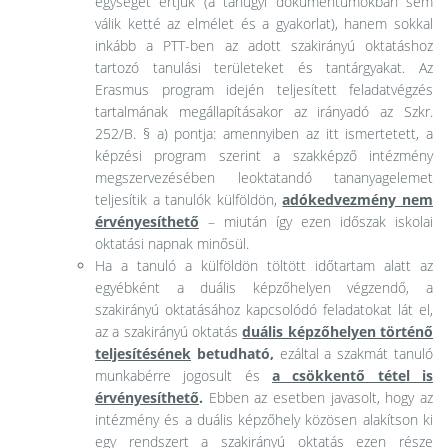
egységet értjük (a tanügyi dokumentumokban sem
válik ketté az elmélet és a gyakorlat), hanem sokkal
inkább a PTT-ben az adott szakirányú oktatáshoz
tartozó tanulási területeket és tantárgyakat. Az
Erasmus program idején teljesített feladatvégzés
tartalmának megállapításakor az irányadó az Szkr.
252/B. § a) pontja: amennyiben az itt ismertetett, a
képzési program szerint a szakképző intézmény
megszervezésében leoktatandó tananyagelemet
teljesítik a tanulók külföldön,
adókedvezmény nem
érvényesíthető
– miután így ezen időszak iskolai
oktatási napnak minősül.
Ha a tanuló a külföldön töltött időtartam alatt az
egyébként a duális képzőhelyen végzendő, a
szakirányú oktatásához kapcsolódó feladatokat lát el,
az a szakirányú oktatás
duális képzőhelyen történő
teljesítésének
betudható,
ezáltal a szakmát tanuló
munkabérre jogosult és
a csökkentő tétel is
érvényesíthető
.
Ebben az esetben javasolt, hogy az
intézmény és a duális képzőhely közösen alakítson ki
egy rendszert a szakirányú oktatás ezen része