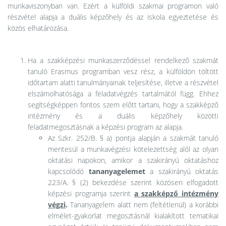
munkaviszonyban van. Ezért a külföldi szakmai programon való
részvétel alapja a duális képzőhely és az iskola egyeztetése és
közös elhatározása.
Ha a szakképzési munkaszerződéssel rendelkező szakmát
tanuló Erasmus programban vesz rész, a külföldön töltött
időtartam alatti tanulmányainak teljesítése, illetve a részvétel
elszámolhatósága a feladatvégzés tartalmától függ. Ehhez
segítségképpen fontos szem előtt tartani, hogy a szakképző
intézmény és a duális képzőhely közötti
feladatmegosztásnak a képzési program az alapja.
Az Szkr. 252/B. § a) pontja alapján a szakmát tanuló
mentesül a munkavégzési kötelezettség alól az olyan
oktatási napokon, amikor a szakirányú oktatáshoz
kapcsolódó
tananyagelemet
a szakirányú oktatás
223/A. § (2) bekezdése szerint közösen elfogadott
képzési programja szerint
a szakképző intézmény
végzi
.
Tananyagelem alatt nem (feltétlenül) a korábbi
elmélet-gyakorlat megosztásnál kialakított tematikai