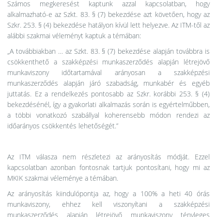
Számos megkeresést kaptunk azzal kapcsolatban, hogy
alkalmazható-e az Szkt. 83. § (7) bekezdése azt követően, hogy az
Szkr. 253. § (4) bekezdése hatályon kívül lett helyezve. Az ITM-től az
alábbi szakmai véleményt kaptuk a témában:
„A továbbiakban … az Szkt. 83. § (7) bekezdése alapján továbbra is
csökkenthető a szakképzési munkaszerződés alapján létrejövő
munkaviszony időtartamával arányosan a szakképzési
munkaszerződés alapján járó szabadság, munkabér és egyéb
juttatás. Ez a rendelkezés pontosabb az Szkr. korábbi 253. § (4)
bekezdésénél, így a gyakorlati alkalmazás során is egyértelműbben,
a többi vonatkozó szabállyal koherensebb módon rendezi az
időarányos csökkentés lehetőségét.”
Az ITM válasza nem részletezi az arányosítás módját. Ezzel
kapcsolatban azonban fontosnak tartjuk pontosítani, hogy mi az
MKIK szakmai véleménye a témában.
Az arányosítás kiindulópontja az, hogy a 100% a heti 40 órás
munkaviszony, ehhez kell viszonyítani a szakképzési
munkaszerződés alapján létrejövő munkaviszony tényleges