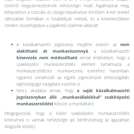
történő megszervezésének nehézségei miatt fogalmaztuk meg,
kifejezetten a szociális és vízügyi képzéseket érintően. A két levelet
változatlan formában is továbbítjuk nektek, és a következőkben
röviden összefoglaljuk a jogalkotó szakmai válaszát:
A közalkalmazotti jogviszony megléte esetén az
nem
alakítható át munkaviszonnyá
, a közalkalmazotti
kinevezés nem módosítható
annak érdekében, hogy a
szakképzési munkaszerződés elemeit tartalmazza a
munkaszerződéses munkaviszony esetéhez hasonlóan.
Ugyanez vonatkozik az egyéb jogviszonyok (közszolgálati,
egészségügyi szolgálati) esetére is.
Nincs akadálya annak, hogy
a saját közalkalmazotti
jogviszonyban álló „munkavállalókkal” szakképzési
munkaszerződést
kössön a munkáltató.
Megjegyezzük, hogy a külön szakképzési munkaszerződés
kötésének is vannak nehézségei (pl. bérfeszültség az ágazatban
dolgozók között).