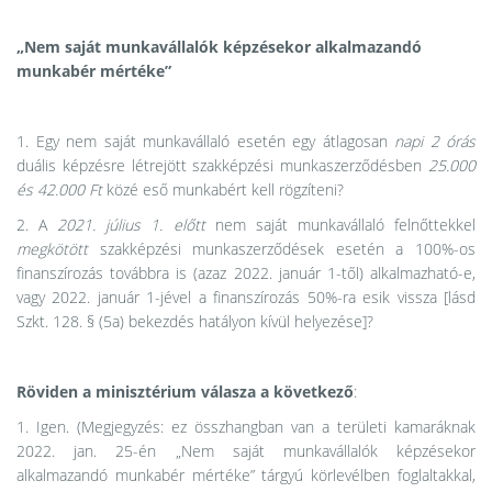
„Nem saját munkavállalók képzésekor alkalmazandó
munkabér mértéke”
1. Egy nem saját munkavállaló esetén egy átlagosan
napi 2 órás
duális képzésre létrejött szakképzési munkaszerződésben
25.000
és 42.000 Ft
közé eső munkabért kell rögzíteni?
2. A
2021. július 1. előtt
nem saját munkavállaló felnőttekkel
megkötött
szakképzési munkaszerződések esetén a 100%-os
finanszírozás továbbra is (azaz 2022. január 1-től) alkalmazható-e,
vagy 2022. január 1-jével a finanszírozás 50%-ra esik vissza [lásd
Szkt. 128. § (5a) bekezdés hatályon kívül helyezése]?
Röviden a minisztérium válasza a következő
:
1. Igen. (Megjegyzés: ez összhangban van a területi kamaráknak
2022. jan. 25-én „Nem saját munkavállalók képzésekor
alkalmazandó munkabér mértéke” tárgyú körlevélben foglaltakkal,