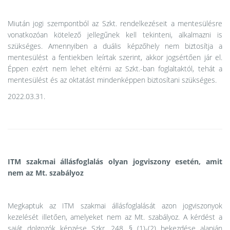
Miután jogi szempontból az Szkt. rendelkezéseit a mentesülésre
vonatkozóan kötelező jellegűnek kell tekinteni, alkalmazni is
szükséges. Amennyiben a duális képzőhely nem biztosítja a
mentesülést a fentiekben leírtak szerint, akkor jogsértően jár el.
Éppen ezért nem lehet eltérni az Szkt.-ban foglaltaktól, tehát a
mentesülést és az oktatást mindenképpen biztosítani szükséges.
2022.03.31.
ITM szakmai állásfoglalás olyan jogviszony esetén, amit
nem az Mt. szabályoz
Megkaptuk az ITM szakmai állásfoglalását azon jogviszonyok
kezelését illetően, amelyeket nem az Mt. szabályoz. A kérdést a
saját dolgozók képzése Szkr. 248. § (1)-(2) bekezdése alapján