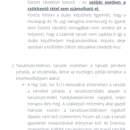
fizetett távollétet biztosít – ez
utóbbi esetben a
csökkentő tétel sem számolható el.
Fontos felhívni a duális képzőhely figyelmét, hogy a
munkajogi és Tb.-jogi kategória (mentesség és igazolt
nem fizetett távollét) önmagában nem rendezi azt a
helyzetet, hogy a szakmát tanuló nem sajátítja el így a
duális képzőhelyen megtanulandókat, képzési ideje
azonban a külföldön töltött időszakkal rövidebb lesz.
Tanulószerződéses tanulók esetében a tanulói pénzbeli
juttatás, az elszámolás, illetve az esetleges pótlás kérdése a
következőképpen alakul:
A régi Szkt. 64. § (1) bekezdése értelmében a tanulót
a pénzbeli juttatás a tanulószerződés alapján a
tanulószerződés hatálybalépésének napjától, teljes
hónapra illeti meg. A szakképző intézmény által igazolt
hiányzás esetén a tanulószerződésben rögzített
díjazást nem kell csökkenteni, hiszen azt csak a tanuló
igazolatlan mulasztásával arányosan kell. Az Erasmus
programban külföldi tanulmányúton résztvevő tanulók