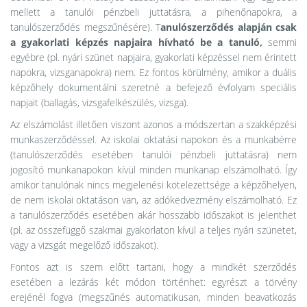
mellett a tanulói pénzbeli juttatásra, a pihenőnapokra, a
tanulószerződés megszűnésére). T
anulószerződés alapján csak
a gyakorlati képzés napjaira hívható be a tanuló,
semmi
egyébre (pl. nyári szünet napjaira, gyakorlati képzéssel nem érintett
napokra, vizsganapokra) nem. Ez fontos körülmény, amikor a duális
képzőhely dokumentálni szeretné a befejező évfolyam speciális
napjait (ballagás, vizsgafelkészülés, vizsga).
Az elszámolást illetően viszont azonos a módszertan a szakképzési
munkaszerződéssel. Az iskolai oktatási napokon és a munkabérre
(tanulószerződés esetében tanulói pénzbeli juttatásra) nem
jogosító munkanapokon kívül minden munkanap elszámolható. Így
amikor tanulónak nincs megjelenési kötelezettsége a képzőhelyen,
de nem iskolai oktatáson van, az adókedvezmény elszámolható. Ez
a tanulószerződés esetében akár hosszabb időszakot is jelenthet
(pl. az összefüggő szakmai gyakorlaton kívül a teljes nyári szünetet,
vagy a vizsgát megelőző időszakot).
Fontos azt is szem előtt tartani, hogy a mindkét szerződés
esetében a lezárás két módon történhet: egyrészt a törvény
erejénél fogva (megszűnés automatikusan, minden beavatkozás