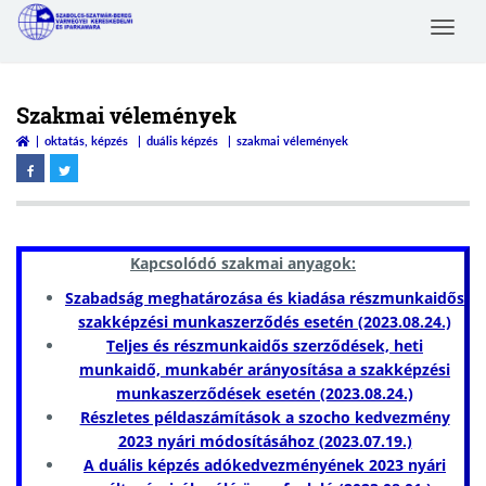
Toggle
Szabolcs-Szatmár-Bereg
navigat
Megyei Kereskedelmi és
Iparkamara
Szakmai vélemények
oktatás, képzés
duális képzés
szakmai vélemények
Kapcsolódó szakmai anyagok:
Szabadság meghatározása és kiadása részmunkaidős
szakképzési munkaszerződés esetén (2023.08.24.)
Teljes és részmunkaidős szerződések, heti
munkaidő, munkabér arányosítása a szakképzési
munkaszerződések esetén (2023.08.24.)
Részletes példaszámítások a szocho kedvezmény
2023 nyári módosításához (2023.07.19.)
A duális képzés adókedvezményének 2023 nyári