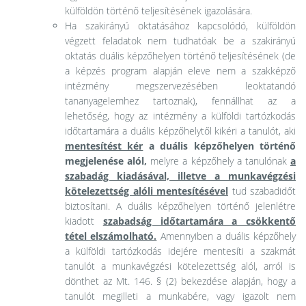
külföldön történő teljesítésének igazolására.
Ha szakirányú oktatásához kapcsolódó, külföldön
végzett feladatok nem tudhatóak be a szakirányú
oktatás duális képzőhelyen történő teljesítésének (de
a képzés program alapján eleve nem a szakképző
intézmény megszervezésében leoktatandó
tananyagelemhez tartoznak), fennállhat az a
lehetőség, hogy az intézmény a külföldi tartózkodás
időtartamára a duális képzőhelytől kikéri a tanulót, aki
mentesítést kér
a duális képzőhelyen történő
megjelenése alól,
melyre a képzőhely a tanulónak
a
szabadág kiadásával, illetve a munkavégzési
kötelezettség alóli mentesítésével
tud szabadidőt
biztosítani. A duális képzőhelyen történő jelenlétre
kiadott
szabadság időtartamára a csökkentő
tétel elszámolható.
Amennyiben a duális képzőhely
a külföldi tartózkodás idejére mentesíti a szakmát
tanulót a munkavégzési kötelezettség alól, arról is
dönthet az Mt. 146. § (2) bekezdése alapján, hogy a
tanulót megilleti a munkabére, vagy igazolt nem