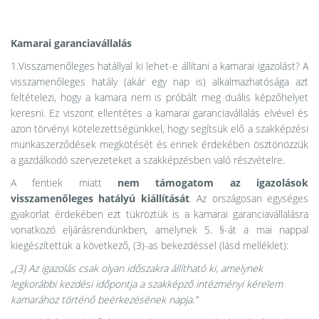
Kamarai garanciavállalás
1.Visszamenőleges hatállyal ki lehet-e állítani a kamarai igazolást? A
visszamenőleges hatály (akár egy nap is) alkalmazhatósága azt
feltételezi, hogy a kamara nem is próbált meg duális képzőhelyet
keresni. Ez viszont ellentétes a kamarai garanciavállalás elvével és
azon törvényi kötelezettségünkkel, hogy segítsük elő a szakképzési
munkaszerződések megkötését és ennek érdekében ösztönözzük
a gazdálkodó szervezeteket a szakképzésben való részvételre.
A fentiek miatt
nem támogatom
az igazolások
visszamenőleges hatályú kiállítását
. Az országosan egységes
gyakorlat érdekében ezt tükröztük is a kamarai garanciavállalásra
vonatkozó eljárásrendünkben, amelynek 5. §-át a mai nappal
kiegészítettük a következő, (3)-as bekezdéssel (lásd melléklet):
„(3) Az igazolás csak olyan időszakra állítható ki, amelynek
legkorábbi kezdési időpontja a szakképző intézményi kérelem
kamarához történő beérkezésének napja.”