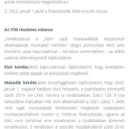
annak minisztériumi megerősítése.)
2. 2022. január 1-jével a finanszírozás 50%-ra esett vissza.
Az ITM részletes válasza:
„Hivatkozással a „Nem saját munkavállalók képzésekor
alkalmazandó munkabér mértéke” tárgyú pontosítást kérő lenti
levelükre, azzal kapcsolatosan – kérdései sorrendjében – az alábbi
szakmai véleményemről tájékoztatom.
Első kérdés
ükkel kapcsolatosan tájékoztatom, hogy levelükben
említett példa alapján az arányosítás megfelelő.
Második kérdés
ükkel összefüggésben tájékoztatom, hogy 2022.
január 1. napjával hatályon kívül helyezett, a szakképzési törvényről
szóló 2019. évi LXXX. törvény (a továbbiakban: Szkt.) 128. § (5a)
bekezdése hiányában már nem alkalmazható a 2021. július 1. előtt
nem saját munkavállaló felnőttekkel megkötött szakképzési
munkaszerződések esetén a 100%-os finanszírozás, ugyanis az
Szkt. nem tartalmaz erre vonatkozóan a továbbiakban átmeneti
rendelkezést. E kérdésben a szociális hozzájárulásról szóló 2018.