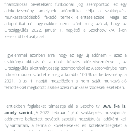
finanszírozás bevételként funkcionál, jogi szempontból ez egy
adókedvezmény, amelynek adópolitikai célja a szakképzési
munkaszerződésből fakadó terhek ellentételezése. Maga az
adópolitikai cél ugyanakkor nem szűnt meg azáltal, hogy az
Országgyűlés 2022. január 1. napjától a Szochotv.17/A. §-on
keresztül biztosítja azt.
Figyelemmel azonban arra, hogy ez egy új adónem – azaz a
szakirányú oktatás és a duális képzés adókedvezménye –, az
Országgyűlés alkotmányossági szempontból az Alaptörvénybe nem
ütköző módon szüntette meg a korábbi 100 %-os kedvezményt a
2021. július 1. napját megelőzően a nem saját munkavállaló
felnőttekkel megkötött szakképzési munkaszerződések esetében.
Fentiekben foglaltakat támasztja alá a Szocho tv.
36/E. §-a is,
amely szerint
„A 2022. február 1-jétől szakképzési hozzájárulás
adónemre befizetett bevételt szociális hozzájárulási adóként kell
nyilvántartani, a fennálló követeléseket és kötelezettségeket a