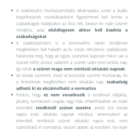
A szakképzési munkaszerződés alkalmazása során a duális
képzőhelynek munkáltatóként figyelemmel kell lennie a
szabadságok kiadásakor az őszi, téli, tavaszi és nyári szünet
rendjére, azaz
elsődlegesen akkor kell kiadnia a
szabadságokat
.
A szakképzésben is a köznevelési tanév rendjének
megfelelően kell haladni az év során. Részletes szabályozás
határozza meg, hogy az egyes szünetek kapcsán mikor van a
szünet előtti utolsó, valamint a szünet utáni első tanítás nap,
így tehát
a szünet maga nem minősül oktatási napnak
.
Az iskolai szünetre, mivel az beosztás szerinti munkanap, és
a fentieknek megfelelően nem oktatási nap,
szabadság
adható ki és
elszámolható a normatíva
.
Fontos, hogy
ez nem vonatkozik
a rendkívüli időjárás,
járvány, természeti csapás vagy más elháríthatatlan ok miatt
elrendelt
rendkívüli szünet esetére
, amely (ha iskolai
napra esik) oktatási napnak minősül. Amennyiben az
elrendelt rendkívüli szünet oktatási napra esik, nem
számolható el normatíva, viszont abban az esetben, ha olyan