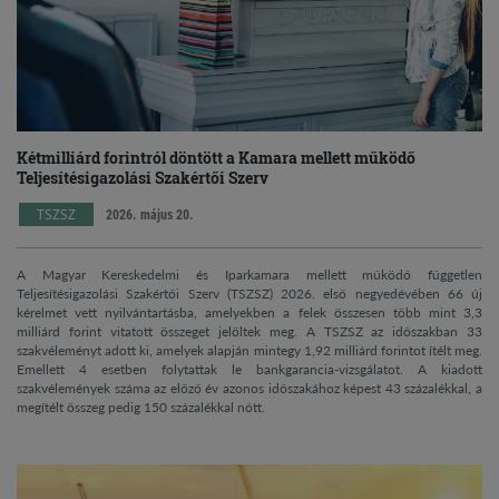
Kétmilliárd forintról döntött a Kamara mellett működő
Teljesítésigazolási Szakértői Szerv
TSZSZ
2026. május 20.
A Magyar Kereskedelmi és Iparkamara mellett működő független
Teljesítésigazolási Szakértői Szerv (TSZSZ) 2026. első negyedévében 66 új
kérelmet vett nyilvántartásba, amelyekben a felek összesen több mint 3,3
milliárd forint vitatott összeget jelöltek meg. A TSZSZ az időszakban 33
szakvéleményt adott ki, amelyek alapján mintegy 1,92 milliárd forintot ítélt meg.
Emellett 4 esetben folytattak le bankgarancia-vizsgálatot. A kiadott
szakvélemények száma az előző év azonos időszakához képest 43 százalékkal, a
megítélt összeg pedig 150 százalékkal nőtt.