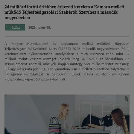
24 milliárd forint értékben érkezett kérelem a Kamara mellett
működő Teljesítésigazolási Szakértői Szervhez a második
negyedévben
TSZSZ
2026. július 08.
A Magyar Kereskedelmi és Iparkamara mellett működő független
Teljesítésigazolási Szakértői Szerv (TSZSZ) 2026. második negyedévében 79 új
kérelmet vett nyilvántartásba, amelyekben a felek összesen több mint 24
milliárd forint vitatott összeget jelöltek meg. A TSZSZ az időszakban 36
szakvéleményt adott ki, amelyek alapján mintegy 665 millió forintot ítélt meg,
38 ügy vizsgálata jelenleg is folyamatban van. Emellett 6 esetben folytattak le
bankgarancia-vizsgálatot. A befogadott ügyek száma az előző év azonos
időszakához képest 68 százalékkal nőtt.