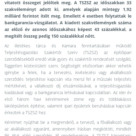
vitatott összeget jelöltek meg. A TSZSZ az időszakban 33
szakvéleményt adott ki, amelyek alapján mintegy 1,92
milliárd forintot ítélt meg. Emellett 4 esetben folytattak le
bankgarancia-vizsgálatot. A kiadott szakvélemények száma
az előző év azonos időszakához képest 43 százalékkal, a
megítélt összeg pedig 150 százalékkal nőtt.
Az illetékes tárca és Kamara fenntartásában működő
Teljesítésigazolási Szakértői Szerv (TSZSZ) az építőipari
szerződésekből eredő viták gyors és szakértői rendezését szolgáló,
független köztestületi szerv. Segítségét elsősorban akkor vehetik
igénybe a felek, ha a tervezési, kivitelezési vagy alvállalkozói
szerződés teljesítése kapcsán vita merül fel a műszaki teljesítés
mértékével, a vállalkozói díj elszámolásával, a teljesítésigazolás
kiadásával vagy a bankgarancia lehívásával kapcsolatban. Az idei év
első három havi kérelmeinek zöme egy és többlakásos
lakóépületek építése, valamint ipari épületek beruházásai kapcsán
érkeztek a TSZSZ-hez.
Kérelmet nyújthat be a megrendelő, a tervező, a fővállalkozó vagy
az alvállalkozó egyaránt, amennyiben írásban megkötött, mindkét
fél által aláírt szerződés áll rendelkezésre. A TSZSZ háromtagú