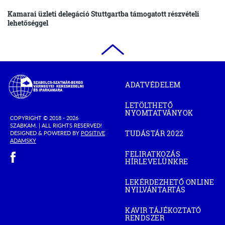
Kamarai üzleti delegáció Stuttgartba támogatott részvételi
lehetőséggel
Szabolcs-
ADATVÉDELEM
Szatmár-
Bereg
LETÖLTHETŐ
Megyei
NYOMTATVÁNYOK
Kereskedelmi
COPYRIGHT © 2018 - 2026
SZABKAM. |
ALL RIGHTS RESERVED!
és
TUDÁSTÁR 2022
DESIGNED & POWERED BY
POSITIVE
(OPEN
Iparkamara
(OPEN
ADAMSKY
IN
IN
(open in new window)
NEW
FELIRATKOZÁS
NEW
WINDOW)
HÍRLEVELÜNKRE
WINDOW)
LEKÉRDEZHETŐ ONLINE
NYILVÁNTARTÁS
(OPEN
IN
NEW
KAVIR TÁJÉKOZTATÓ
WINDOW)
RENDSZER
(OPEN