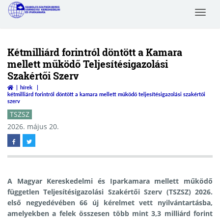
Toggle
Szabolcs-Szatmár-Bereg
navigat
Megyei Kereskedelmi és
Iparkamara
Kétmilliárd forintról döntött a Kamara
mellett működő Teljesítésigazolási
Szakértői Szerv
hírek
kétmilliárd forintról döntött a kamara mellett működő teljesítésigazolási szakértői
szerv
TSZSZ
2026. május 20.
A Magyar Kereskedelmi és Iparkamara mellett működő
független Teljesítésigazolási Szakértői Szerv (TSZSZ) 2026.
első negyedévében 66 új kérelmet vett nyilvántartásba,
amelyekben a felek összesen több mint 3,3 milliárd forint