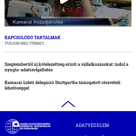
(open
in
KAPCSOLÓDÓ TARTALMAK
new
TUDJON MEG TÖBBET.
window)
Szeptembertől új kötelezettség érinti a vállalkozásokat: indul a
nyugta-adatszolgáltatás
Kamarai üzleti delegáció Stuttgartba támogatott részvételi
lehetőséggel
Szabolcs-
ADATVÉDELEM
Szatmár-
Bereg