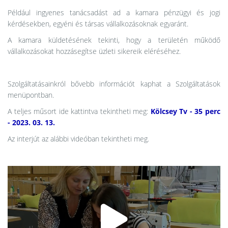
Például ingyenes tanácsadást ad a kamara pénzügyi és jogi
kérdésekben, egyéni és társas vállalkozásoknak egyaránt.
A kamara küldetésének tekinti, hogy a területén működő
vállalkozásokat hozzásegítse üzleti sikereik eléréséhez.
Szolgáltatásainkról bővebb információt kaphat a Szolgáltatások
menüpontban.
A teljes műsort ide kattintva tekintheti meg:
Kölcsey Tv - 35 perc
- 2023. 03. 13.
Az interjút az alábbi videóban tekintheti meg.