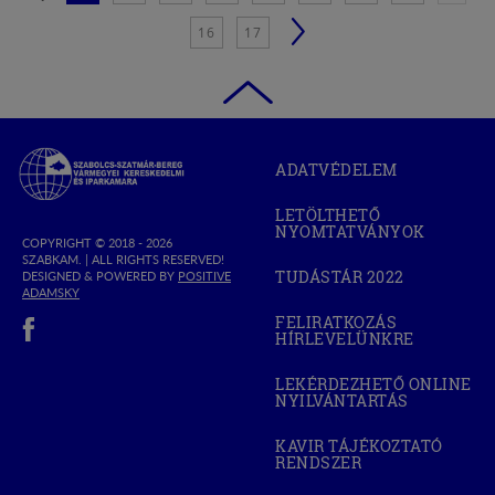
16
17
Szabolcs-
ADATVÉDELEM
Szatmár-
Bereg
LETÖLTHETŐ
Megyei
NYOMTATVÁNYOK
Kereskedelmi
COPYRIGHT © 2018 - 2026
SZABKAM. |
ALL RIGHTS RESERVED!
és
TUDÁSTÁR 2022
DESIGNED & POWERED BY
POSITIVE
(OPEN
Iparkamara
(OPEN
ADAMSKY
IN
IN
(open in new window)
NEW
FELIRATKOZÁS
NEW
WINDOW)
HÍRLEVELÜNKRE
WINDOW)
LEKÉRDEZHETŐ ONLINE
NYILVÁNTARTÁS
(OPEN
IN
NEW
KAVIR TÁJÉKOZTATÓ
WINDOW)
RENDSZER
(OPEN
IN