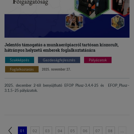
Jelentős támogatás a munkaerőpiacról tartósan kiszorult,
hátrányos helyzetű emberek foglalkoztatására
Szakképzés
Gazdaságfejlesztés
Pályázatok
Foglalkoztatás
2025. november 27.
2025. december 2-től benyújtható EFOP Plusz-3.4.4-25 és
EFOP_Plusz–
3.1.5–25 pályázatok.
01
02
03
04
05
06
07
08
...