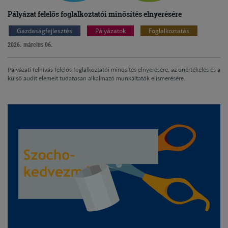
Pályázat felelős foglalkoztatói minősítés elnyerésére
Gazdaságfejlesztés
Pályázatok
Foglalkoztatás
2026. március 06.
Pályázati felhívás felelős foglalkoztatói minősítés elnyerésére, az önértékelés és a
külső audit elemeit tudatosan alkalmazó munkáltatók elismerésére.