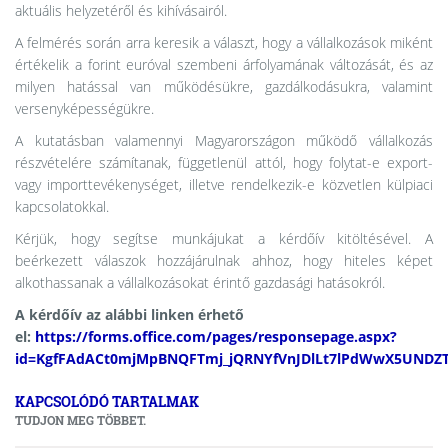
aktuális helyzetéről és kihívásairól.
A felmérés során arra keresik a választ, hogy a vállalkozások miként
értékelik a forint euróval szembeni árfolyamának változását, és az
milyen hatással van működésükre, gazdálkodásukra, valamint
versenyképességükre.
A kutatásban valamennyi Magyarországon működő vállalkozás
részvételére számítanak, függetlenül attól, hogy folytat-e export-
vagy importtevékenységet, illetve rendelkezik-e közvetlen külpiaci
kapcsolatokkal.
Kérjük, hogy segítse munkájukat a kérdőív kitöltésével. A
beérkezett válaszok hozzájárulnak ahhoz, hogy hiteles képet
alkothassanak a vállalkozásokat érintő gazdasági hatásokról.
A kérdőív az alábbi linken érhető
el:
https://forms.office.com/pages/responsepage.aspx?
id=KgfFAdACt0mjMpBNQFTmj_jQRNYfVnJDlLt7lPdWwX5UNDZT
KAPCSOLÓDÓ TARTALMAK
TUDJON MEG TÖBBET.