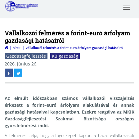
Toggle
Szabolcs-Szatmár-Bereg
navigat
Megyei Kereskedelmi és
Iparkamara
Vállalkozói felmérés a forint-euró árfolyam
gazdasági hatásairól
hírek
vállalkozói felmérés a forint-euró árfolyam gazdasági hatásairól
Gazdaságfejlesztés
Külgazdaság
2026. június 26.
Az elmúlt időszakban számos vállalkozói visszajelzés
érkezett a forint–euró árfolyam alakulásával és annak
gazdasági hatásaival kapcsolatban. Ezekre reagálva az MKIK
Gazdaságfejlesztési Szakmai Bizottsága országos
gyorsfelmérést indít.
A felmérés célja, hogy átfogó képet kapjon a hazai vállalkozások