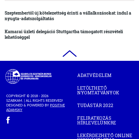
Szeptembertől új kötelezettség érinti a vállalkozásokat: indul a
nyugta-adatszolgáltatás
Kamarai üzleti delegáció Stuttgartba támogatott részvételi
lehetőséggel
Szabolcs-
ADATVÉDELEM
Szatmár-
Bereg
LETÖLTHETŐ
Megyei
NYOMTATVÁNYOK
Kereskedelmi
COPYRIGHT © 2018 - 2026
SZABKAM. |
ALL RIGHTS RESERVED!
és
TUDÁSTÁR 2022
DESIGNED & POWERED BY
POSITIVE
(OPEN
Iparkamara
(OPEN
ADAMSKY
IN
IN
(open in new window)
NEW
FELIRATKOZÁS
NEW
WINDOW)
HÍRLEVELÜNKRE
WINDOW)
LEKÉRDEZHETŐ ONLINE