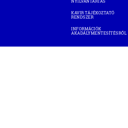
NYILVÁNTARTÁS
(OPEN
IN
NEW
KAVIR TÁJÉKOZTATÓ
WINDOW)
RENDSZER
(OPEN
IN
NEW
INFORMÁCIÓK
WINDOW)
AKADÁLYMENTESÍTÉSRŐL