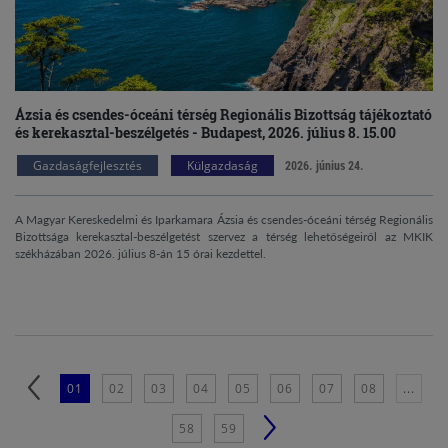
Ázsia és csendes-óceáni térség Regionális Bizottság tájékoztató
és kerekasztal-beszélgetés - Budapest, 2026. július 8. 15.00
Gazdaságfejlesztés
Külgazdaság
2026. június 24.
A Magyar Kereskedelmi és Iparkamara Ázsia és csendes-óceáni térség Regionális
Bizottsága kerekasztal-beszélgetést szervez a térség lehetőségeiről az MKIK
székházában 2026. július 8-án 15 órai kezdettel.
01
02
03
04
05
06
07
08
...
58
59