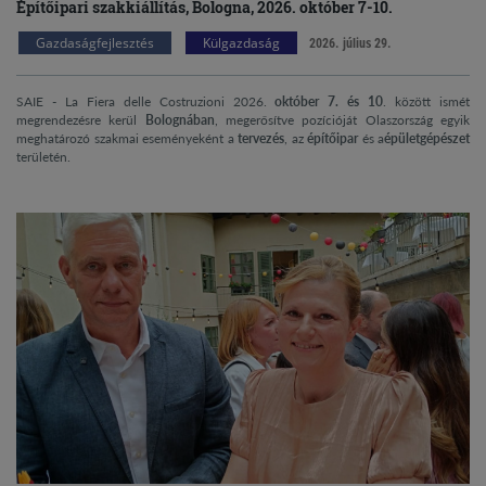
Építőipari szakkiállítás, Bologna, 2026. október 7-10.
Gazdaságfejlesztés
Külgazdaság
2026. július 29.
SAIE - La Fiera delle Costruzioni 2026.
október 7. és 10
. között ismét
megrendezésre kerül
Bolognában
, megerősítve pozícióját Olaszország egyik
meghatározó szakmai eseményeként a
tervezés
, az
építőipar
és a
épületgépészet
területén.