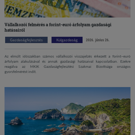
Vállalkozói felmérés a forint-euró árfolyam gazdasági
hatásairól
Gazdaságfejlesztés
Külgazdaság
2026. június 26.
Az elmúlt időszakban számos vállalkozói visszajelzés érkezett a forint–euró
árfolyam alakulásával és annak gazdasági hatásaival kapcsolatban. Ezekre
reagálva az MKIK Gazdaságfejlesztési Szakmai Bizottsága országos
gyorsfelmérést indít.