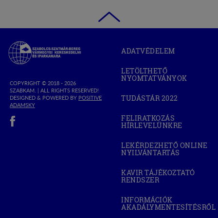
Szabolcs-
ADATVÉDELEM
Szatmár-
Bereg
LETÖLTHETŐ
Megyei
NYOMTATVÁNYOK
Kereskedelmi
COPYRIGHT © 2018 - 2026
SZABKAM. |
ALL RIGHTS RESERVED!
és
TUDÁSTÁR 2022
DESIGNED & POWERED BY
POSITIVE
(OPEN
Iparkamara
(OPEN
ADAMSKY
IN
IN
(open in new window)
NEW
FELIRATKOZÁS
NEW
WINDOW)
HÍRLEVELÜNKRE
WINDOW)
LEKÉRDEZHETŐ ONLINE
NYILVÁNTARTÁS
(OPEN
IN
NEW
KAVIR TÁJÉKOZTATÓ
WINDOW)
RENDSZER
(OPEN
IN
NEW
INFORMÁCIÓK
WINDOW)
AKADÁLYMENTESÍTÉSRŐL