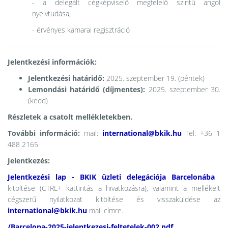
- a delegált cégképviselő megfelelő szintű angol
nyelvtudása,
- érvényes kamarai regisztráció
Jelentkezési információk:
Jelentkezési határidő:
2025. szeptember 19. (péntek)
Lemondási határidő (díjmentes):
2025. szeptember 30.
(kedd)
Részletek a csatolt mellékletekben.
További információ:
mail:
international@bkik.hu
Tel: +36 1
488 2165
Jelentkezés:
Jelentkezési lap - BKIK üzleti delegációja Barcelonába ​
kitöltése (CTRL+ kattintás a hivatkozásra), valamint a mellékelt
cégszerű nyilatkozat kitöltése és visszaküldése az
international@bkik.hu
mail címre.
/Barcelona-2025-jelentkezesi-feltetelek-002.pdf