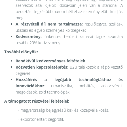
szervezők által kijelölt idősávban jelen van a standnál. A
beosztást legkésőbb három héttel az esemény előtt küldjük
meg.
A részvételi díj nem tartalmazza:
repülőjegyet, szállás-,
utazási és egyéb személyes költségeket
Kedvezmény:
önkéntes területi kamarai tagok számára
további 20% kedvezmény
További előnyök:
Rendkívül kedvezményes feltételek
Közvetlen kapcsolatépítés
: B2B találkozók a régió vezető
cégeivel
Hozzáférés a legújabb technológiákhoz és
innovációkhoz
: urbanisztika, mobilitás, adatvezérelt
megoldások, zöld technológiák
A támogatott részvétel feltételei:
- magyarországi bejegyzésű kis- és középvállalkozás,
- exportorientált cégprofil,