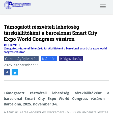
Toggle
Szabolcs-Szatmár-Bereg
navigat
Megyei Kereskedelmi és
Iparkamara
Támogatott részvételi lehetőség
társkiállítóként a barcelonai Smart City
Expo World Congress vásáron
hírek
támogatott részvételi lehetőség társkiállítóként a barcelonai smart city expo world
congress vásáron
Gazdaságfejlesztés
Kiállítás
Külgazdaság
2025. szeptember 11.
Támogatott részvételi lehetőség társkiállítóként a
barcelonai Smart City Expo World Congress vásáron –
Barcelona, 2025. november 3-6.
A Magyar Kereskedelmi és Iparkamara (MKIK) Vállalkozásfejlesztési