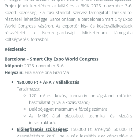
Projektjének keretében az MKIK és a BKIK 2025. november 3-6.
között közösségi kiállítási standot szervez támogatott társkiállítói
részvételi lehetőséggel Barcelonában, a barcelonai Smart City Expo
World Congress vásáron. Az exportőr kis- és középvállalkozások
részvételét a Nemzetgazdasági Minisztérium támogatja
költségvetési forrásból.
Részletek:
Barcelona – Smart City Expo World Congress
Időpont:
2025. november 3–6.
Helyszín:
Fira Barcelona Gran Via
150.000 Ft + ÁFA / vállalkozás
Tartalmazza:
120 m²-es közös, innovatív országstand rotációs
használatát (3 vállalkozás/stand)
Belépőjegyet maximum 4 fő/cég számára
Az MKIK által biztosított technikai és vizuális
infrastruktúrát
Előlegfizetés szükséges
:
150.000 Ft, amelyből 50.000 Ft
visszatérítésre kerül, ha a cég legalább egy képviselője a