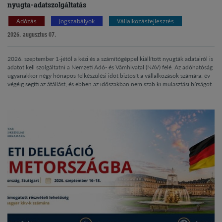
nyugta-adatszolgáltatás
Adózás
Jogszabályok
Vállalkozásfejlesztés
2026. augusztus 07.
2026. szeptember 1-jétől a kézi és a számítógéppel kiállított nyugták adatairól is
adatot kell szolgáltatni a Nemzeti Adó- és Vámhivatal (NAV) felé. Az adóhatóság
ugyanakkor négy hónapos felkészülési időt biztosít a vállalkozások számára: év
végéig segíti az átállást, és ebben az időszakban nem szab ki mulasztási bírságot.