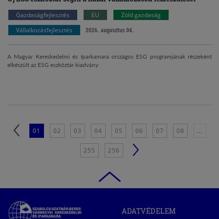
Gazdaságfejlesztés
EU
Zöld gazdaság
Vállalkozásfejlesztés
2026. augusztus 04.
A Magyar Kereskedelmi és Iparkamara országos ESG programjának részeként
elkészült az ESG eszköztár kiadvány
01
02
03
04
05
06
07
08
...
255
256
Szabolcs-
ADATVÉDELEM
Szatmár-