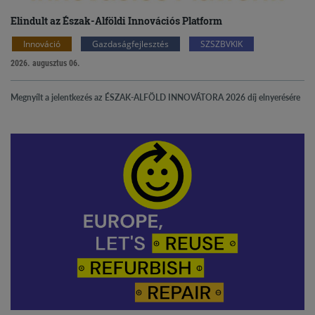
Elindult az Észak-Alföldi Innovációs Platform
Innováció
Gazdaságfejlesztés
SZSZBVKIK
2026. augusztus 06.
Megnyílt a jelentkezés az ÉSZAK-ALFÖLD INNOVÁTORA 2026 díj elnyerésére