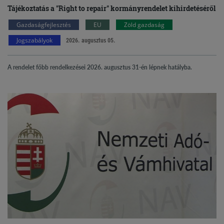
Tájékoztatás a "Right to repair" kormányrendelet kihirdetéséről
Gazdaságfejlesztés
EU
Zöld gazdaság
Jogszabályok
2026. augusztus 05.
A rendelet főbb rendelkezései 2026. augusztus 31-én lépnek hatályba.