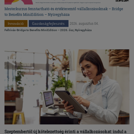
Mesterkurzus fenntartható és értékteremtő vállalkozásoknak – Bridge
to Benefits MiniEdition – Nyíregyháza
Innováció
Gazdaságfejlesztés
2026. augusztus 04.
Felhívás-Bridge to Benefits MiniEdition – 2026. ősz, Nyíregyháza
Szeptembertől új kötelezettség érinti a vállalkozásokat: indul a