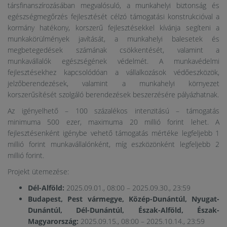
társfinanszírozásában megvalósuló, a munkahelyi biztonság és
egészségmegőrzés fejlesztését célzó támogatási konstrukcióval a
kormány hatékony, korszerű fejlesztésekkel kívánja segíteni a
munkakörülmények javítását, a munkahelyi balesetek és
megbetegedések számának csökkentését, valamint a
munkavállalók egészségének védelmét. A munkavédelmi
fejlesztésekhez kapcsolódóan a vállalkozások védőeszközök,
jelzőberendezések, valamint a munkahelyi környezet
korszerűsítését szolgáló berendezések beszerzésére pályázhatnak.
Az igényelhető – 100 százalékos intenzitású – támogatás
minimuma 500 ezer, maximuma 20 millió forint lehet. A
fejlesztésenként igénybe vehető támogatás mértéke legfeljebb 1
millió forint munkavállalónként, míg eszközönként legfeljebb 2
millió forint.
Projekt ütemezése:
Dél-Alföld:
2025.09.01., 08:00 – 2025.09.30., 23:59
Budapest, Pest vármegye, Közép-Dunántúl, Nyugat-
Dunántúl, Dél-Dunántúl, Észak-Alföld, Észak-
Magyarország:
2025.09.15., 08:00 – 2025.10.14., 23:59