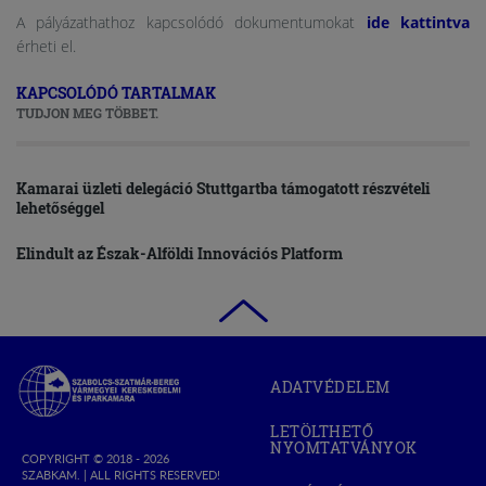
A pályázathathoz kapcsolódó dokumentumokat
ide kattintva
érheti el.
KAPCSOLÓDÓ TARTALMAK
TUDJON MEG TÖBBET.
Kamarai üzleti delegáció Stuttgartba támogatott részvételi
lehetőséggel
Elindult az Észak-Alföldi Innovációs Platform
Szabolcs-
ADATVÉDELEM
Szatmár-
Bereg
LETÖLTHETŐ
Megyei
NYOMTATVÁNYOK
Kereskedelmi
COPYRIGHT © 2018 - 2026
SZABKAM. |
ALL RIGHTS RESERVED!
és