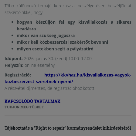
Több különböző témájú kerekasztal beszélgetésen beszéljük át
szakértőinkkel, hogy
hogyan készüljön fel egy kisvállalkozás a sikeres
beadásra
mikor van szükség jogászra
mikor kell közbeszerzési szakértőt bevonni
milyen esetekben segít a pályázatíró
Időpont:
2026. június 30. (kedd) 10:00–12:00
Helyszín:
online esemény
​​​​​​​Regisztráció:
https://kkvhaz.hu/kisvallalkozas-vagyok-
kozbeszerzest-szeretnek-nyerni/
A részvétel díjmentes, de regisztrációhoz kötött.
KAPCSOLÓDÓ TARTALMAK
TUDJON MEG TÖBBET.
Tájékoztatás a "Right to repair" kormányrendelet kihirdetéséről