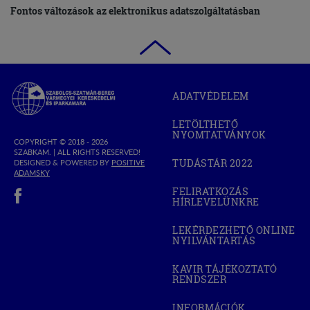
Fontos változások az elektronikus adatszolgáltatásban
Szabolcs-
ADATVÉDELEM
Szatmár-
Bereg
LETÖLTHETŐ
Megyei
NYOMTATVÁNYOK
Kereskedelmi
COPYRIGHT © 2018 - 2026
SZABKAM. |
ALL RIGHTS RESERVED!
és
TUDÁSTÁR 2022
DESIGNED & POWERED BY
POSITIVE
(OPEN
Iparkamara
(OPEN
ADAMSKY
IN
IN
(open in new window)
NEW
FELIRATKOZÁS
NEW
WINDOW)
HÍRLEVELÜNKRE
WINDOW)
LEKÉRDEZHETŐ ONLINE
NYILVÁNTARTÁS
(OPEN
IN
NEW
KAVIR TÁJÉKOZTATÓ
WINDOW)
RENDSZER
(OPEN
IN
NEW
INFORMÁCIÓK