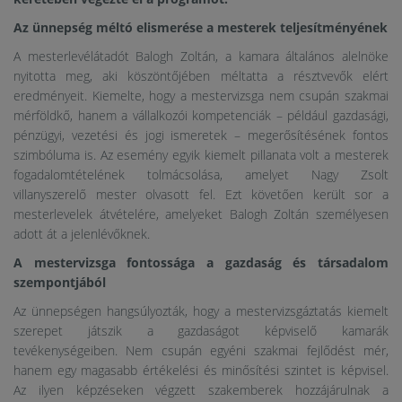
Az ünnepség méltó elismerése a mesterek teljesítményének
A mesterlevélátadót Balogh Zoltán, a kamara általános alelnöke
nyitotta meg, aki köszöntőjében méltatta a résztvevők elért
eredményeit. Kiemelte, hogy a mestervizsga nem csupán szakmai
mérföldkő, hanem a vállalkozói kompetenciák – például gazdasági,
pénzügyi, vezetési és jogi ismeretek – megerősítésének fontos
szimbóluma is. Az esemény egyik kiemelt pillanata volt a mesterek
fogadalomtételének tolmácsolása, amelyet Nagy Zsolt
villanyszerelő mester olvasott fel. Ezt követően került sor a
mesterlevelek átvételére, amelyeket Balogh Zoltán személyesen
adott át a jelenlévőknek.
A mestervizsga fontossága a gazdaság és társadalom
szempontjából
Az ünnepségen hangsúlyozták, hogy a mestervizsgáztatás kiemelt
szerepet játszik a gazdaságot képviselő kamarák
tevékenységeiben. Nem csupán egyéni szakmai fejlődést mér,
hanem egy magasabb értékelési és minősítési szintet is képvisel.
Az ilyen képzéseken végzett szakemberek hozzájárulnak a