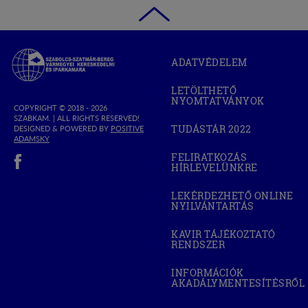
Szabolcs-
ADATVÉDELEM
Szatmár-
Bereg
LETÖLTHETŐ
Megyei
NYOMTATVÁNYOK
Kereskedelmi
COPYRIGHT © 2018 - 2026
SZABKAM. |
ALL RIGHTS RESERVED!
és
TUDÁSTÁR 2022
DESIGNED & POWERED BY
POSITIVE
(OPEN
Iparkamara
(OPEN
ADAMSKY
IN
IN
(open in new window)
NEW
FELIRATKOZÁS
NEW
WINDOW)
HÍRLEVELÜNKRE
WINDOW)
LEKÉRDEZHETŐ ONLINE
NYILVÁNTARTÁS
(OPEN
IN
NEW
KAVIR TÁJÉKOZTATÓ
WINDOW)
RENDSZER
(OPEN
IN
NEW
INFORMÁCIÓK
WINDOW)
AKADÁLYMENTESÍTÉSRŐL