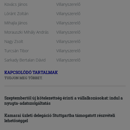
Kovács János
Villanyszerelő
Lóránt Zoltán
Villanyszerelő
Mihajla János
Villanyszerelő
Morauszki Mihály András
Villanyszerelő
Nagy Zsolt
Villanyszerelő
Turcsán Tibor
Villanyszerelő
Sarkady Bertalan Dávid
Villanyszerelő
KAPCSOLÓDÓ TARTALMAK
TUDJON MEG TÖBBET.
Szeptembertől új kötelezettség érinti a vállalkozásokat: indul a
nyugta-adatszolgáltatás
Kamarai üzleti delegáció Stuttgartba támogatott részvételi
lehetőséggel