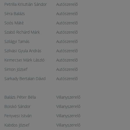
Petrilla Krisztián Sándor
Autószerelő
Séra Balázs
Autószerelő
Soós Máté
Autószerelő
Szabó Richárd Márk
Autószerelő
Szilágyi Tamás
Autószerelő
Szilvási Gyula András
Autószerelő
Kemecsei Márk László
Autószerelő
Simon József
Autószerelő
Sarkady Bertalan Dávid
Autószerelő
Balázs Péter Béla
Villanyszerelő
Boiskó Sándor
Villanyszerelő
Fenyvesi István
Villanyszerelő
Kabdos József
Villanyszerelő