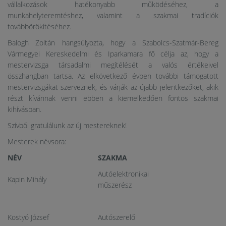
vállalkozások hatékonyabb működéséhez, a
munkahelyteremtéshez, valamint a szakmai tradíciók
továbbörökítéséhez.
Balogh Zoltán hangsúlyozta, hogy a Szabolcs-Szatmár-Bereg
Vármegyei Kereskedelmi és Iparkamara fő célja az, hogy a
mestervizsga társadalmi megítélését a valós értékeivel
összhangban tartsa. Az elkövetkező évben további támogatott
mestervizsgákat szerveznek, és várják az újabb jelentkezőket, akik
részt kívánnak venni ebben a kiemelkedően fontos szakmai
kihívásban.
Szívből gratulálunk az új mestereknek!
Mesterek névsora:
NÉV
SZAKMA
Autóelektronikai
Kapin Mihály
műszerész
Kostyó József
Autószerelő