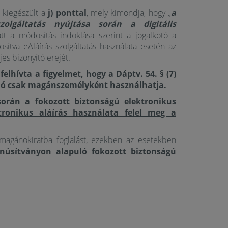
 kiegészült a
j) ponttal
, mely kimondja, hogy
„
a
szolgáltatás nyújtása során a digitális
tt a módosítás indoklása szerint a jogalkotó a
tosítva eAláírás szolgáltatás használata esetén az
jes bizonyító erejét.
lhívta a figyelmet, hogy a Dáptv. 54. § (7)
áló csak magánszemélyként használhatja.
orán a fokozott biztonságú elektronikus
ktronikus aláírás használata felel meg a
 magánokiratba foglalást, ezekben az esetekben
anúsítványon alapuló fokozott biztonságú