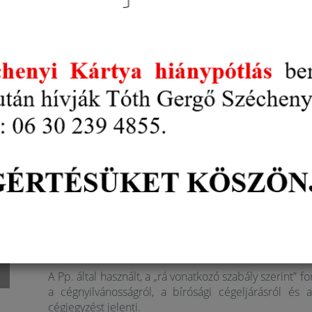
Az MKIK állásfoglalás kérésére az Igazságügyi Mi
Visszavezetett Dokumentum Hitelesítéssel 
értelmezési kérdések kapcsán a következő tájékoztatá
Az AVDH szolgáltatás kivezetését követőe
járó nyilatkozatok benyújtásához kötel
alkalmazása?
Az IM válaszában tájékoztatott arról, hogy a
polg
törvény
(továbbiakban: Pp.) 325. § (1) bekezdése re
minősül egy magánokirat teljes bizonyító erejűnek.
okiraton
az aláíró a minősített vagy minősített
elektronikus aláírását vagy bélyegzőjét kell 
rendelkezik –
időbélyegzőt is alkalmazni kell
. A 
teljes bizonyító erejű a magánokirat, ha az okiratot
„
a
a rá vonatkozó szabályok szerint megfelelően a
A DÁP eAláírás a hatályos jogszabályok 
szervezet képviseletében történő eljárásra,
A Pp. által használt, a „rá vonatkozó szabály szerint” 
a cégnyilvánosságról, a bírósági cégeljárásról és 
cégjegyzést jelenti.