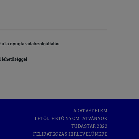
ndul a nyugta-adatszolgáltatás
i lehetőséggel
ADATVÉDELEM
LETÖLTHETŐ NYOMTATVÁNYOK
(OPEN
TUDÁSTÁR 2022
IN
FELIRATKOZÁS HÍRLEVELÜNKRE
NEW