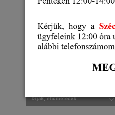
Alternatív vitarendezés
Oktatás, Képzés
Külgazdaság, külkereskedelem
Gazdaság és
Vállalkozásfejlesztés
Projektek
Díjak, elismerések