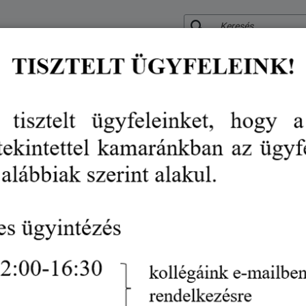
KERESÉS
RÓLUNK
KÖZÉRDEKŰ ADATOK
SZOLGÁLTATÁSO
VÉDJEGY
RENDEZVÉN
Tájékoztatás a minősített elek
hírek
tájékoztatás a minősített elektronikus aláírásról
Gazdaságfejlesztés
SZSZBVKIK
Jogszabályok
2026. január 27.
Az
AVDH
(Azonosításra Visszavezetett Dokument
31-én véglegesen
kivezetésre került.