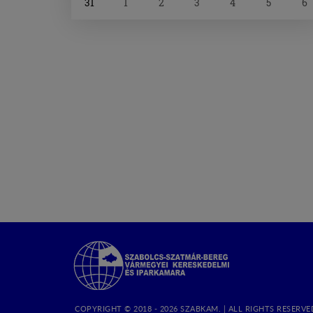
31
1
2
3
4
5
6
Szabolcs-
Szatmár-
Bereg
Megyei
Kereskedelmi
COPYRIGHT © 2018 - 2026 SZABKAM. |
ALL RIGHTS RESERVE