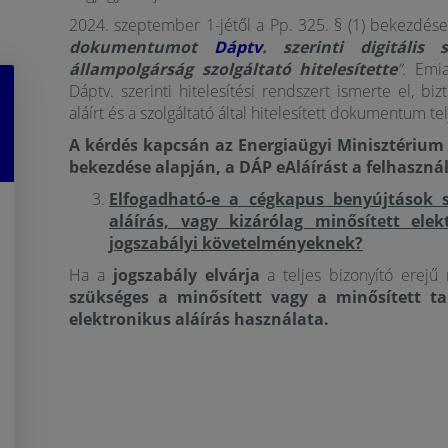
2024. szeptember 1-jétől a Pp. 325. § (1) bekezdése
dokumentumot
Dáptv
. szerinti digitális 
állampolgárság szolgáltató hitelesítette
”.
Emia
Dáptv. szerinti hitelesítési rendszert ismerte el, biz
aláírt és a szolgáltató által hitelesített dokumentum tel
A kérdés kapcsán az Energiaügyi Minisztérium fe
bekezdése alapján, a DÁP eAláírást a felhaszn
Elfogadható-e a cégkapus benyújtások s
aláírás, vagy kizárólag minősített ele
jogszabályi követelményeknek?
Ha a
jogszabály elvárja
a teljes bizonyító erejű
szükséges a minősített vagy a minősített t
elektronikus aláírás használata.