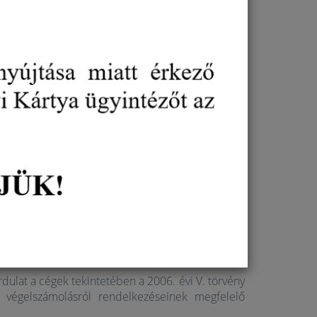
nisztérium (továbbiakban: IM) az
Azonosításra
(AVDH)
kapcsolatosan felmerült gyakorlati és
st adta.
n a Cégkapun keresztül történő joghatással
ező-e a minősített elektronikus aláírás
ári perrendtartásról szóló 2016. évi CXXX.
ndelkezik arról, hogy milyen feltételek mellett
 A paragrafus f) pontja alapján
az elektronikus
 tanúsítványon alapuló fokozott biztonságú
elhelyezni
, és – amennyiben jogszabály úgy
bekezdés (d) pontja szerint jogi személy esetében
 jogi személy képviseletére jogosult személy
láírja
”
alapján alkalmasnak minősül-e gazdálkodó
 illetve cégszerű aláírásra?
fordulat a cégek tekintetében a 2006. évi V. törvény
a végelszámolásról
rendelkezéseinek megfelelő