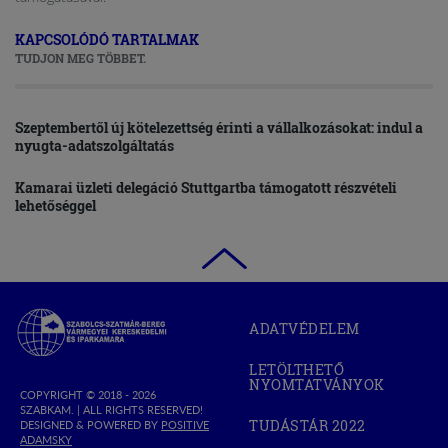
KAPCSOLÓDÓ TARTALMAK
TUDJON MEG TÖBBET.
Szeptembertől új kötelezettség érinti a vállalkozásokat: indul a
nyugta-adatszolgáltatás
Kamarai üzleti delegáció Stuttgartba támogatott részvételi
lehetőséggel
Szabolcs-
ADATVÉDELEM
Szatmár-
Bereg
LETÖLTHETŐ
Megyei
NYOMTATVÁNYOK
Kereskedelmi
COPYRIGHT © 2018 - 2026
SZABKAM. |
ALL RIGHTS RESERVED!
és
TUDÁSTÁR 2022
DESIGNED & POWERED BY
POSITIVE
(OPEN
Iparkamara
(OPEN
ADAMSKY
IN