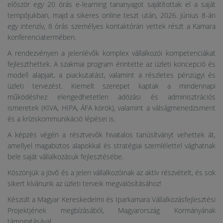
először egy 20 órás e-learning tananyagot sajátítottak el a saját
tempójukban, majd a sikeres online teszt után, 2026. június 8-án
egy intenzív, 8 órás személyes kontaktórán vettek részt a Kamara
konferenciatermében.
A rendezvényen a jelenlévők komplex vállalkozói kompetenciákat
fejleszthettek. A szakmai program érintette az üzleti koncepció és
modell alapjait, a piackutatást, valamint a részletes pénzügyi és
üzleti tervezést. Kiemelt szerepet kaptak a mindennapi
működéshez elengedhetetlen adózási és adminisztrációs
ismeretek (KIVA, HIPA, ÁFA körök), valamint a válságmenedzsment
és a kríziskommunikáció lépései is.
A képzés végén a résztvevők hivatalos tanúsítványt vehettek át,
amellyel magabiztos alapokkal és stratégiai szemlélettel vághatnak
bele saját vállalkozásuk fejlesztésébe.
Köszönjük a jövő és a jelen vállalkozóinak az aktív részvételt, és sok
sikert kívánunk az üzleti terveik megvalósításához!
Készült a Magyar Kereskedelmi és Iparkamara Vállalkozásfejlesztési
Projektjének megbízásából, Magyarország Kormányának
támogatásával.