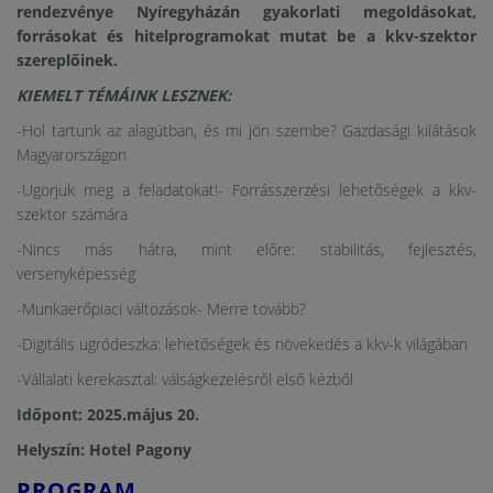
rendezvénye Nyíregyházán gyakorlati megoldásokat,
forrásokat és hitelprogramokat mutat be a kkv-szektor
szereplőinek.
KIEMELT TÉMÁINK LESZNEK:
-Hol tartunk az alagútban, és mi jön szembe? Gazdasági kilátások
Magyarországon
-Ugorjuk meg a feladatokat!- Forrásszerzési lehetőségek a kkv-
szektor számára
-Nincs más hátra, mint előre: stabilitás, fejlesztés,
versenyképesség
-Munkaerőpiaci változások- Merre tovább?
-Digitális ugródeszka: lehetőségek és növekedés a kkv-k világában
-Vállalati kerekasztal: válságkezelésről első kézből
Időpont: 2025.május 20.
Helyszín: Hotel Pagony
PROGRAM