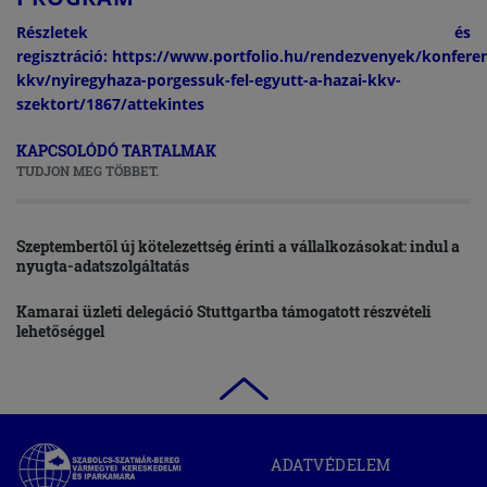
Részletek és
regisztráció: https://www.portfolio.hu/rendezvenyek/konferen
kkv/nyiregyhaza-porgessuk-fel-egyutt-a-hazai-kkv-
szektort/1867/attekintes
KAPCSOLÓDÓ TARTALMAK
TUDJON MEG TÖBBET.
Szeptembertől új kötelezettség érinti a vállalkozásokat: indul a
nyugta-adatszolgáltatás
Kamarai üzleti delegáció Stuttgartba támogatott részvételi
lehetőséggel
Szabolcs-
ADATVÉDELEM
Szatmár-