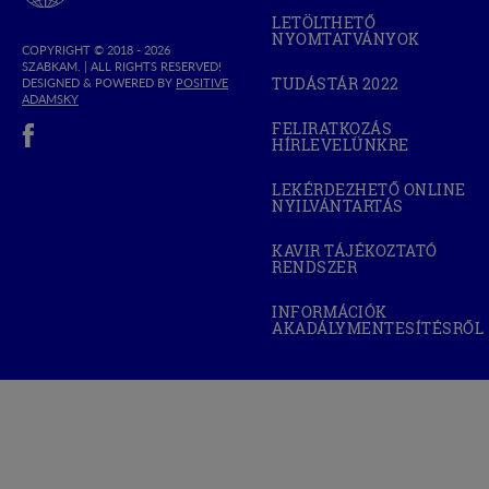
Bereg
LETÖLTHETŐ
Megyei
NYOMTATVÁNYOK
Kereskedelmi
COPYRIGHT © 2018 - 2026
SZABKAM. |
ALL RIGHTS RESERVED!
és
TUDÁSTÁR 2022
DESIGNED & POWERED BY
POSITIVE
(OPEN
Iparkamara
(OPEN
ADAMSKY
IN
IN
(open in new window)
NEW
FELIRATKOZÁS
NEW
WINDOW)
HÍRLEVELÜNKRE
WINDOW)
LEKÉRDEZHETŐ ONLINE
NYILVÁNTARTÁS
(OPEN
IN
NEW
KAVIR TÁJÉKOZTATÓ
WINDOW)
RENDSZER
(OPEN
IN
NEW
INFORMÁCIÓK
WINDOW)
AKADÁLYMENTESÍTÉSRŐL