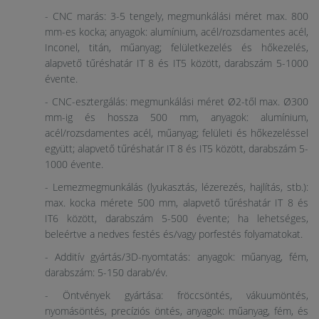
- CNC marás: 3-5 tengely, megmunkálási méret max. 800
mm-es kocka; anyagok: alumínium, acél/rozsdamentes acél,
Inconel, titán, műanyag; felületkezelés és hőkezelés,
alapvető tűréshatár IT 8 és IT5 között, darabszám 5-1000
évente.
- CNC-esztergálás: megmunkálási méret Ø2-től max. Ø300
mm-ig és hossza 500 mm, anyagok: alumínium,
acél/rozsdamentes acél, műanyag; felületi és hőkezeléssel
együtt; alapvető tűréshatár IT 8 és IT5 között, darabszám 5-
1000 évente.
- Lemezmegmunkálás (lyukasztás, lézerezés, hajlítás, stb.):
max. kocka mérete 500 mm, alapvető tűréshatár IT 8 és
IT6 között, darabszám 5-500 évente; ha lehetséges,
beleértve a nedves festés és/vagy porfestés folyamatokat.
- Additív gyártás/3D-nyomtatás: anyagok: műanyag, fém,
darabszám: 5-150 darab/év.
- Öntvények gyártása: fröccsöntés, vákuumöntés,
nyomásöntés, precíziós öntés, anyagok: műanyag, fém, és