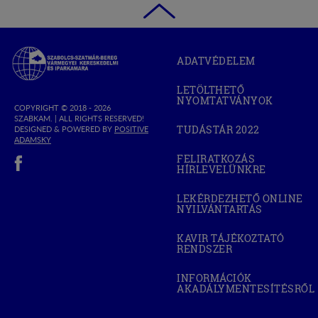
Szabolcs-
ADATVÉDELEM
Szatmár-
Bereg
LETÖLTHETŐ
Megyei
NYOMTATVÁNYOK
Kereskedelmi
COPYRIGHT © 2018 - 2026
SZABKAM. |
ALL RIGHTS RESERVED!
és
TUDÁSTÁR 2022
DESIGNED & POWERED BY
POSITIVE
(OPEN
Iparkamara
(OPEN
ADAMSKY
IN
IN
(open in new window)
NEW
FELIRATKOZÁS
NEW
WINDOW)
HÍRLEVELÜNKRE
WINDOW)
LEKÉRDEZHETŐ ONLINE
NYILVÁNTARTÁS
(OPEN
IN
NEW
KAVIR TÁJÉKOZTATÓ
WINDOW)
RENDSZER
(OPEN
IN
NEW
INFORMÁCIÓK
WINDOW)
AKADÁLYMENTESÍTÉSRŐL