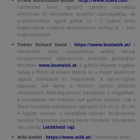
STIWA Automation GmbH
/
http://www.stiwa.com
/ 1.
Partnereket keres egyszerű szerelési munkákhoz
elektromos és mechanikus területen (sorozatgyártás, de
projektspecifikus egyedi gyártás is) / 2. Gyártót keres
forgácsolással előállított alkatrészekhez, esetleg az 1. pont
kiegészítéseként
Tinkler Richard David
/
https://www.bostwick.at/
/
Partnereket keres rozsdamentes acélból készült
konzisztométerek (laboratóriumi eszközök) gyártásához.
Részletek:
www.bostwick.at
. A gyártási folyamat magában
foglalja a főtest, az oldalsó blokkok és a mozgó alkatrészek
vágását, formázását és hegesztését. A partnercégnek
képesnek kell lennie a főtesten pontos jelölések
elhelyezésére, lehetőleg lézerrel. Savmaratás is elfogadható.
A készülékeket két kivitelben kell gyártani, amelyek csak a
főtest hosszában különböznek egymástól (24 cm vs. 30 cm).
A legjobb esetben a készülékek teljesen összeszerelve
kerülnek forgalomba. Jelenleg évente körülbelül 500 darabra
van szükség.
Letölthető rajz
.
Wild GmbH
/
https://www.wild.at/
/ Partnereket keres: