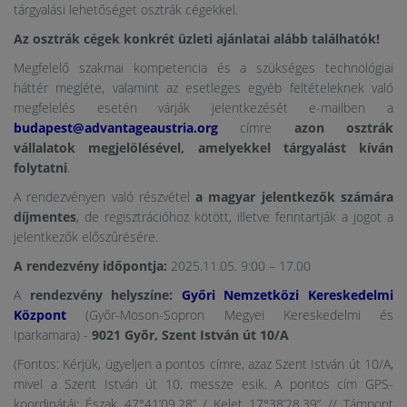
tárgyalási lehetőséget osztrák cégekkel.
Az osztrák cégek konkrét üzleti ajánlatai alább találhatók!
Megfelelő szakmai kompetencia és a szükséges technológiai
háttér megléte, valamint az esetleges egyéb feltételeknek való
megfelelés esetén várják jelentkezését e-mailben a
budapest@advantageaustria.org
címre
azon osztrák
vállalatok megjelölésével, amelyekkel tárgyalást kíván
folytatni
.
A rendezvényen való részvétel
a magyar jelentkezők számára
díjmentes
, de regisztrációhoz kötött, illetve fenntartják a jogot a
jelentkezők előszűrésére.
A rendezvény időpontja:
2025.11.05. 9:00 – 17.00
A
rendezvény helyszíne:
Győri Nemzetközi Kereskedelmi
Központ
(Győr-Moson-Sopron Megyei Kereskedelmi és
Iparkamara) -
9021 Gyõr, Szent István út 10/A
(Fontos: Kérjük, ügyeljen a pontos címre, azaz Szent István út 10/A,
mivel a Szent István út 10. messze esik. A pontos cím GPS-
koordinátái: Észak 47°41’09.28” / Kelet 17°38’28,39” // Támpont