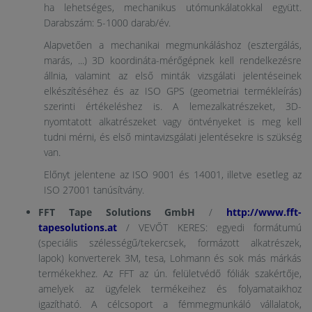
ha lehetséges, mechanikus utómunkálatokkal együtt.
Darabszám: 5-1000 darab/év.
Alapvetően a mechanikai megmunkáláshoz (esztergálás,
marás, ...) 3D koordináta-mérőgépnek kell rendelkezésre
állnia, valamint az első minták vizsgálati jelentéseinek
elkészítéséhez és az ISO GPS (geometriai termékleírás)
szerinti értékeléshez is. A lemezalkatrészeket, 3D-
nyomtatott alkatrészeket vagy öntvényeket is meg kell
tudni mérni, és első mintavizsgálati jelentésekre is szükség
van.
Előnyt jelentene az ISO 9001 és 14001, illetve esetleg az
ISO 27001 tanúsítvány.
FFT Tape Solutions GmbH
/
http://www.fft-
tapesolutions.at
/ VEVŐT KERES: egyedi formátumú
(speciális szélességű/tekercsek, formázott alkatrészek,
lapok) konverterek 3M, tesa, Lohmann és sok más márkás
termékekhez. Az FFT az ún. felületvédő fóliák szakértője,
amelyek az ügyfelek termékeihez és folyamataikhoz
igazítható. A célcsoport a fémmegmunkáló vállalatok,