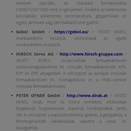
amelyek speciális, de standard formátumokat
(1000/1250/1500 mm) is igényelnek. Továbbá az elektromos
készülékek, elektromos berendezések, gépjárművek és
egyéb járművek vagy járműalkatrészek gyártói.
Gebol GmbH
/
https://gebol.eu/
/ VEVŐT KERES:
munkavédelmi kesztyűk, védőruházat és egyéb
munkavédelmi eszközök
HIRSCH Servo AG
/
http://www.hirsch-gruppe.com
/
VEVŐT KERES: részecskehab formaalkatrészek
védőcsomagolásokhoz és műszaki formaalkatrészek EPS,
EPP és EPE anyagokból. A célcsoport az autóipar (műszaki
formaalkatrészek és csomagolások) és a HVAC-szektor
(műszaki formaalkatrészek).
PETER OFNER GmbH
/
http://www.dirak.at
/ VEVŐT
KERES: Dirak, Pinet és Emico termékek, elsősorban
forgókarok, forgóreteszek, zsanérok, tömítőprofilok, zárók,
stb. A célcsoport a kapcsolószekrény-gyártás, a gépgyártás, a
fémmegmunkáló vállalkozások, valamint a vonat- és
buszgyártók.