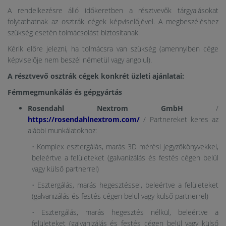
A rendelkezésre álló időkeretben a résztvevők tárgyalásokat
folytathatnak az osztrák cégek képviselőjével. A megbeszéléshez
szükség esetén tolmácsolást biztosítanak.
Kérik előre jelezni, ha tolmácsra van szükség (amennyiben cége
képviselője nem beszél németül vagy angolul).
A résztvevő osztrák cégek konkrét üzleti ajánlatai:
Fémmegmunkálás és gépgyártás
Rosendahl Nextrom GmbH
/
https://rosendahlnextrom.com/
/ Partnereket keres az
alábbi munkálatokhoz:
• Komplex esztergálás, marás 3D mérési jegyzőkönyvekkel,
beleértve a felületeket (galvanizálás és festés cégen belül
vagy külső partnerrel)
• Esztergálás, marás hegesztéssel, beleértve a felületeket
(galvanizálás és festés cégen belül vagy külső partnerrel)
• Esztergálás, marás hegesztés nélkül, beleértve a
felületeket (galvanizálás és festés cégen belül vagy külső