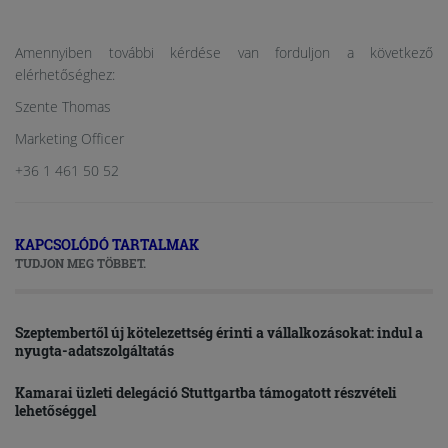
Amennyiben további kérdése van forduljon a következő
elérhetőséghez:
Szente Thomas
Marketing Officer
+36 1 461 50 52
KAPCSOLÓDÓ TARTALMAK
TUDJON MEG TÖBBET.
Szeptembertől új kötelezettség érinti a vállalkozásokat: indul a
nyugta-adatszolgáltatás
Kamarai üzleti delegáció Stuttgartba támogatott részvételi
lehetőséggel