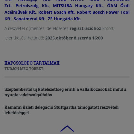
Zrt.
,
Petrolszolg Kft.
,
MITSUBA Hungary Kft.
,
ÓAM Ózdi
Acélművek Kft.
,
Robert Bosch Kft.
,
Robert Bosch Power Tool
Kft.
,
Sanatmetal Kft.
,
ZF Hungária Kft.
A részvétel díjmentes, de előzetes
regisztrációhoz
kötött.
Jelentkezési határidő:
2025.október 8.szerda 16:00
KAPCSOLÓDÓ TARTALMAK
TUDJON MEG TÖBBET.
Szeptembertől új kötelezettség érinti a vállalkozásokat: indul a
nyugta-adatszolgáltatás
Kamarai üzleti delegáció Stuttgartba támogatott részvételi
lehetőséggel