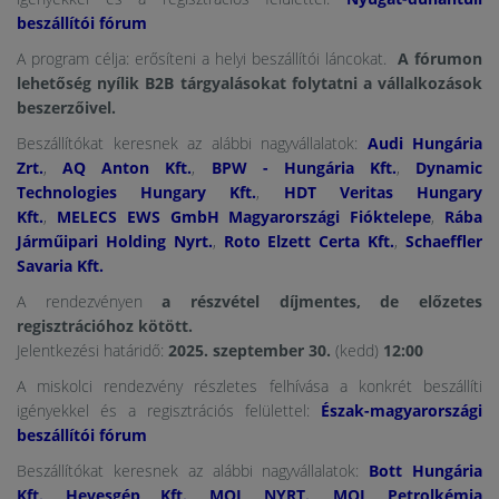
beszállítói fórum
A program célja: erősíteni a helyi beszállítói láncokat.
A fórumon
lehetőség nyílik
B2B tárgyalásokat folytatni a vállalkozások
beszerzőivel.
Beszállítókat keresnek az alábbi nagyvállalatok:
Audi Hungária
Zrt.
,
AQ Anton Kft.
,
BPW - Hungária Kft.
,
Dynamic
Technologies Hungary Kft.
,
HDT Veritas Hungary
Kft.
,
MELECS EWS GmbH Magyarországi Fióktelepe
,
Rába
Járműipari Holding Nyrt.
,
Roto Elzett Certa Kft.
,
Schaeffler
Savaria Kft.
A rendezvényen
a részvétel díjmentes, de előzetes
regisztrációhoz kötött.
Jelentkezési határidő:
2025. szeptember 30.
(kedd)
12:00
A miskolci rendezvény részletes felhívása a konkrét beszállíti
igényekkel és a regisztrációs felülettel:
Észak-magyarországi
beszállítói fórum
Beszállítókat keresnek az alábbi nagyvállalatok:
Bott Hungária
Kft.
,
Hevesgép Kft.
,
MOL NYRT.
,
MOL Petrolkémia