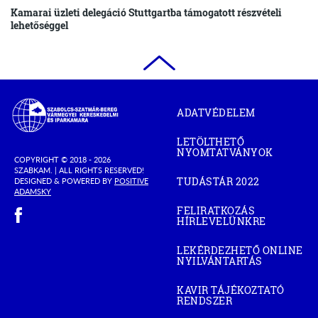
Kamarai üzleti delegáció Stuttgartba támogatott részvételi
lehetőséggel
Szabolcs-
ADATVÉDELEM
Szatmár-
Bereg
LETÖLTHETŐ
Megyei
NYOMTATVÁNYOK
Kereskedelmi
COPYRIGHT © 2018 - 2026
SZABKAM. |
ALL RIGHTS RESERVED!
és
TUDÁSTÁR 2022
DESIGNED & POWERED BY
POSITIVE
(OPEN
Iparkamara
(OPEN
ADAMSKY
IN
IN
(open in new window)
NEW
FELIRATKOZÁS
NEW
WINDOW)
HÍRLEVELÜNKRE
WINDOW)
LEKÉRDEZHETŐ ONLINE
NYILVÁNTARTÁS
(OPEN
IN
NEW
KAVIR TÁJÉKOZTATÓ
WINDOW)
RENDSZER
(OPEN
IN