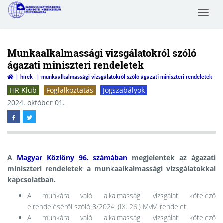
Toggle
Szabolcs-Szatmár-Bereg
navigat
Megyei Kereskedelmi és
Iparkamara
Munkaalkalmassági vizsgálatokról szóló
ágazati miniszteri rendeletek
hírek
munkaalkalmassági vizsgálatokról szóló ágazati miniszteri rendeletek
HR Klub
Foglalkoztatás
Jogszabályok
2024. október 01.
A
Magyar Közlöny 96. számában
megjelentek az ágazati
miniszteri rendeletek a munkaalkalmassági vizsgálatokkal
kapcsolatban.
A munkára való alkalmassági vizsgálat kötelező
elrendeléséről szóló 8/2024. (IX. 26.) MvM rendelet.
A munkára való alkalmassági vizsgálat kötelező