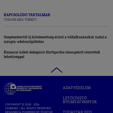
KAPCSOLÓDÓ TARTALMAK
TUDJON MEG TÖBBET.
Szeptembertől új kötelezettség érinti a vállalkozásokat: indul a
nyugta-adatszolgáltatás
Kamarai üzleti delegáció Stuttgartba támogatott részvételi
lehetőséggel
Szabolcs-
ADATVÉDELEM
Szatmár-
Bereg
LETÖLTHETŐ
Megyei
NYOMTATVÁNYOK
Kereskedelmi
COPYRIGHT © 2018 - 2026
SZABKAM. |
ALL RIGHTS RESERVED!
és
TUDÁSTÁR 2022
DESIGNED & POWERED BY
POSITIVE