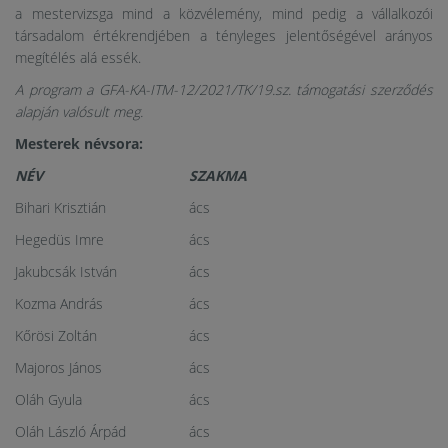
a mestervizsga mind a közvélemény, mind pedig a vállalkozói
társadalom értékrendjében a tényleges jelentőségével arányos
megítélés alá essék.
A program a
GFA-KA-ITM-12/2021/TK/19.sz. támogatási szerződés
alapján valósult meg.
Mesterek névsora:
NÉV
SZAKMA
Bihari Krisztián
ács
Hegedüs Imre
ács
Jakubcsák István
ács
Kozma András
ács
Kőrösi Zoltán
ács
Majoros János
ács
Oláh Gyula
ács
Oláh László Árpád
ács