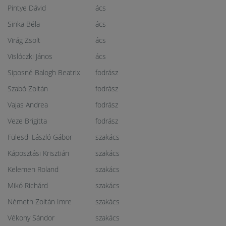
Pintye Dávid
ács
Sinka Béla
ács
Virág Zsolt
ács
Vislóczki János
ács
Siposné Balogh Beatrix
fodrász
Szabó Zoltán
fodrász
Vajas Andrea
fodrász
Veze Brigitta
fodrász
Fülesdi László Gábor
szakács
Káposztási Krisztián
szakács
Kelemen Roland
szakács
Mikó Richárd
szakács
Németh Zoltán Imre
szakács
Vékony Sándor
szakács