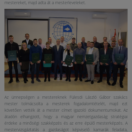
mestereket, majd adta át a mesterleveleket.
Az ünnepségen a mestereknek Fülesdi László Gábor szakács
mester tolmácsolta a mesterek fogadalomtételét, majd ezt
követően vették át a mester címet igazoló dokumentumokat. Az
átadón elhangzott, hogy a magyar nemzetgazdaság stratégiai
érdeke a minőségi szakképzés és az erre épülő mesterképzés. A
mestervizsgáztatás a gazdaságot képviselő kamarák feladata,