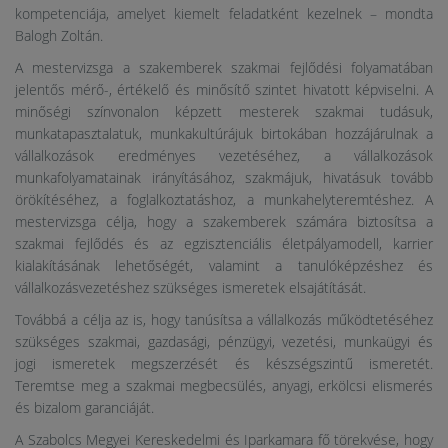
kompetenciája, amelyet kiemelt feladatként kezelnek – mondta
Balogh Zoltán.
A mestervizsga a szakemberek szakmai fejlődési folyamatában
jelentős mérő-, értékelő és minősítő szintet hivatott képviselni. A
minőségi színvonalon képzett mesterek szakmai tudásuk,
munkatapasztalatuk, munkakultúrájuk birtokában hozzájárulnak a
vállalkozások eredményes vezetéséhez, a vállalkozások
munkafolyamatainak irányításához, szakmájuk, hivatásuk tovább
örökítéséhez, a foglalkoztatáshoz, a munkahelyteremtéshez. A
mestervizsga célja, hogy a szakemberek számára biztosítsa a
szakmai fejlődés és az egzisztenciális életpályamodell, karrier
kialakításának lehetőségét, valamint a tanulóképzéshez és
vállalkozásvezetéshez szükséges ismeretek elsajátítását.
Továbbá a célja az is, hogy tanúsítsa a vállalkozás működtetéséhez
szükséges szakmai, gazdasági, pénzügyi, vezetési, munkaügyi és
jogi ismeretek megszerzését és készségszintű ismeretét.
Teremtse meg a szakmai megbecsülés, anyagi, erkölcsi elismerés
és bizalom garanciáját.
A Szabolcs Megyei Kereskedelmi és Iparkamara fő törekvése, hogy