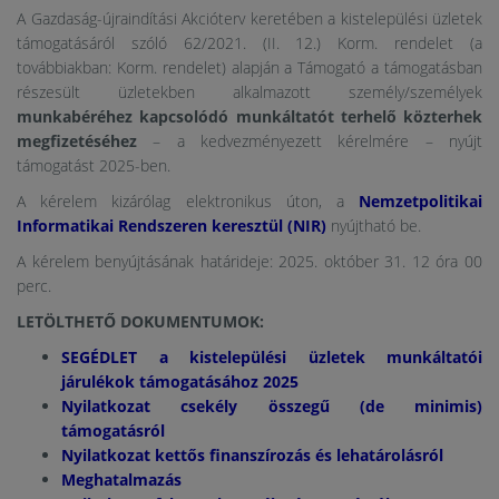
A Gazdaság-újraindítási Akcióterv keretében a kistelepülési üzletek
támogatásáról szóló 62/2021. (II. 12.) Korm. rendelet (a
továbbiakban: Korm. rendelet) alapján a Támogató a támogatásban
részesült üzletekben alkalmazott személy/személyek
munkabéréhez kapcsolódó munkáltatót terhelő közterhek
megfizetéséhez
– a kedvezményezett kérelmére – nyújt
támogatást 2025-ben.
A kérelem kizárólag elektronikus úton, a
Nemzetpolitikai
Informatikai Rendszeren keresztül (NIR)
nyújtható be.
A kérelem benyújtásának határideje: 2025. október 31. 12 óra 00
perc.
LETÖLTHETŐ DOKUMENTUMOK:
SEGÉDLET a kistelepülési üzletek munkáltatói
járulékok támogatásához 2025
Nyilatkozat csekély összegű (de minimis)
támogatásról
Nyilatkozat kettős finanszírozás és lehatárolásról
Meghatalmazás