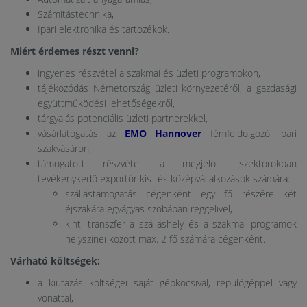
Számítástechnika,
Ipari elektronika és tartozékok.
Miért érdemes részt venni?
ingyenes részvétel a szakmai és üzleti programokon,
tájékozódás Németország üzleti környezetéről, a gazdasági
együttműködési lehetőségekről,
tárgyalás potenciális üzleti partnerekkel,
vásárlátogatás az
EMO Hannover
fémfeldolgozó ipari
szakvásáron,
támogatott részvétel a megjelölt szektorokban
tevékenykedő exportőr kis- és középvállalkozások számára:
szállástámogatás cégenként egy fő részére két
éjszakára egyágyas szobában reggelivel,
kinti transzfer a szálláshely és a szakmai programok
helyszínei között max. 2 fő számára cégenként.
Várható költségek:
a kiutazás költségei saját gépkocsival, repülőgéppel vagy
vonattal,