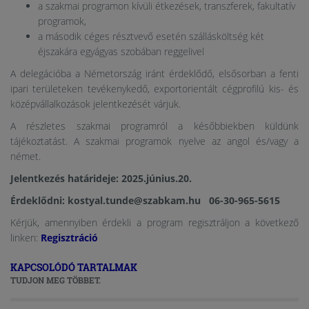
a szakmai programon kívüli étkezések, transzferek, fakultatív
programok,
a második céges résztvevő esetén szállásköltség két
éjszakára egyágyas szobában reggelivel
A delegációba a Németország iránt érdeklődő, elsősorban a fenti
ipari területeken tevékenykedő, exportorientált cégprofilú kis- és
középvállalkozások jelentkezését várjuk.
A részletes szakmai programról a későbbiekben küldünk
tájékoztatást. A szakmai programok nyelve az angol és/vagy a
német.
Jelentkezés határideje: 2025.június.20.
Érdeklődni: kostyal.tunde@szabkam.hu 06-30-965-5615
Kérjük, amennyiben érdekli a program regisztráljon a következő
linken:
Regisztráció
KAPCSOLÓDÓ TARTALMAK
TUDJON MEG TÖBBET.