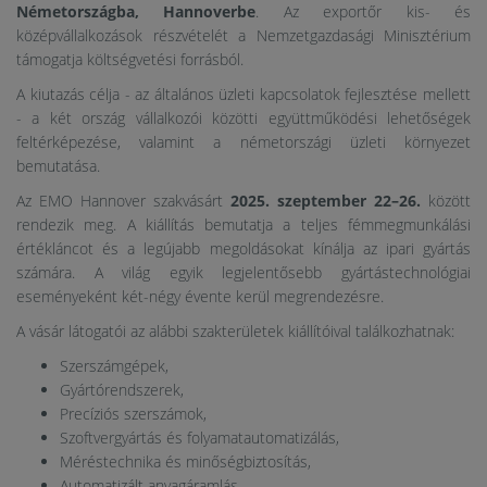
Németországba, Hannoverbe
. Az exportőr kis- és
középvállalkozások részvételét a Nemzetgazdasági Minisztérium
támogatja költségvetési forrásból.
A kiutazás célja - az általános üzleti kapcsolatok fejlesztése mellett
- a két ország vállalkozói közötti együttműködési lehetőségek
feltérképezése, valamint a németországi üzleti környezet
bemutatása.
Az EMO Hannover szakvásárt
2025. szeptember 22–26.
között
rendezik meg. A kiállítás bemutatja a teljes fémmegmunkálási
értékláncot és a legújabb megoldásokat kínálja az ipari gyártás
számára. A világ egyik legjelentősebb gyártástechnológiai
eseményeként két-négy évente kerül megrendezésre.
A vásár látogatói az alábbi szakterületek kiállítóival találkozhatnak:
Szerszámgépek,
Gyártórendszerek,
Precíziós szerszámok,
Szoftvergyártás és folyamatautomatizálás,
Méréstechnika és minőségbiztosítás,
Automatizált anyagáramlás,