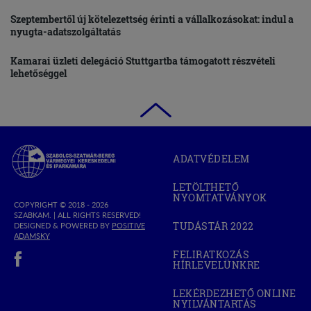
Szeptembertől új kötelezettség érinti a vállalkozásokat: indul a
nyugta-adatszolgáltatás
Kamarai üzleti delegáció Stuttgartba támogatott részvételi
lehetőséggel
Szabolcs-
ADATVÉDELEM
Szatmár-
Bereg
LETÖLTHETŐ
Megyei
NYOMTATVÁNYOK
Kereskedelmi
COPYRIGHT © 2018 - 2026
SZABKAM. |
ALL RIGHTS RESERVED!
és
TUDÁSTÁR 2022
DESIGNED & POWERED BY
POSITIVE
(OPEN
Iparkamara
(OPEN
ADAMSKY
IN
IN
(open in new window)
NEW
FELIRATKOZÁS
NEW
WINDOW)
HÍRLEVELÜNKRE
WINDOW)
LEKÉRDEZHETŐ ONLINE
NYILVÁNTARTÁS
(OPEN