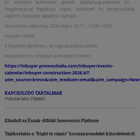
Az esemény különösen ajánlott építőanyag-importtal és -
forgalmazással foglalkozó cégek, építészeti és designstúdiók,
valamint építőipari vállalatok számára.
Az esemény időpontja: 2026.május 10-11., 10:00-19:00.
Helyszín: online.
A részvétel díjmentes, de regisztrációhoz kötött.
Regisztráció és részletek a következő linken:
https://inbuyer.promositalia.com/inbuyer/events-
calendar/inbuyer-construction-2026.kl?
utm_source=brevo&utm_medium=email&utm_campaign=News
KAPCSOLÓDÓ TARTALMAK
TUDJON MEG TÖBBET.
Elindult az Észak-Alföldi Innovációs Platform
Tájékoztatás a "Right to repair" kormányrendelet kihirdetéséről