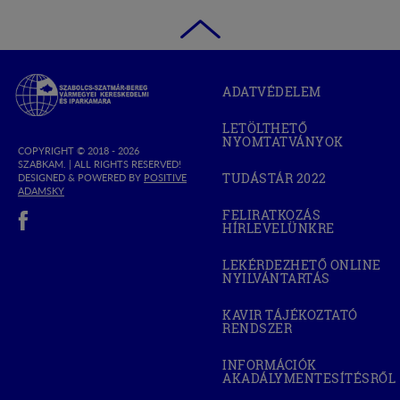
Szabolcs-
ADATVÉDELEM
Szatmár-
Bereg
LETÖLTHETŐ
Megyei
NYOMTATVÁNYOK
Kereskedelmi
COPYRIGHT © 2018 - 2026
SZABKAM. |
ALL RIGHTS RESERVED!
és
TUDÁSTÁR 2022
DESIGNED & POWERED BY
POSITIVE
(OPEN
Iparkamara
(OPEN
ADAMSKY
IN
IN
(open in new window)
NEW
FELIRATKOZÁS
NEW
WINDOW)
HÍRLEVELÜNKRE
WINDOW)
LEKÉRDEZHETŐ ONLINE
NYILVÁNTARTÁS
(OPEN
IN
NEW
KAVIR TÁJÉKOZTATÓ
WINDOW)
RENDSZER
(OPEN
IN
NEW
INFORMÁCIÓK
WINDOW)
AKADÁLYMENTESÍTÉSRŐL