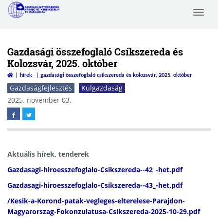
Toggle
Szabolcs-Szatmár-Bereg
navigat
Megyei Kereskedelmi és
Iparkamara
Gazdasági összefoglaló Csíkszereda és
Kolozsvár, 2025. október
hírek
gazdasági összefoglaló csíkszereda és kolozsvár, 2025. október
Gazdaságfejlesztés
Külgazdaság
2025. november 03.
Aktuális hírek, tenderek
Gazdasagi-hiroesszefoglalo-Csikszereda--42_-het.pdf
Gazdasagi-hiroesszefoglalo-Csikszereda--43_-het.pdf
/Kesik-a-Korond-patak-vegleges-elterelese-Parajdon-
Magyarorszag-Fokonzulatusa-Csikszereda-2025-10-29.pdf