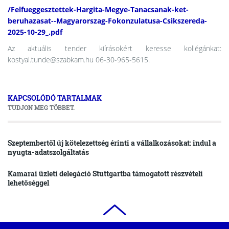
/Felfueggesztettek-Hargita-Megye-Tanacsanak-ket-
beruhazasat--Magyarorszag-Fokonzulatusa-Csikszereda-
2025-10-29_.pdf
Az aktuális tender kiírásokért keresse kollégánkat:
kostyal.tunde@szabkam.hu 06-30-965-5615.
KAPCSOLÓDÓ TARTALMAK
TUDJON MEG TÖBBET.
Szeptembertől új kötelezettség érinti a vállalkozásokat: indul a
nyugta-adatszolgáltatás
Kamarai üzleti delegáció Stuttgartba támogatott részvételi
lehetőséggel