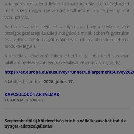
A felmérésben a lenti linken található kérdőív kitöltésével vehet
részt, amely magyar nyelven (is) kitölthető és kb. 15 percnyi időt
vesz igénybe.
Az Ön részvétele segíti azt a folyamatot, hogy a bővítésre váró
országok gazdasági és üzleti integrációja minél jobban felgyorsuljon
és a velük való üzleti együttműködés is mihamarabb sikeresebb és
produktív legyen.
A kérdőív a következő linken érhető el (a jobb felső sarokban
található nyelvválaszót legördítve választható nyelv a magyar is)
https://ec.europa.eu/eusurvey/runner/EnlargementSurvey20
A kitöltés határideje:
2026. július 17.
KAPCSOLÓDÓ TARTALMAK
TUDJON MEG TÖBBET.
Szeptembertől új kötelezettség érinti a vállalkozásokat: indul a
nyugta-adatszolgáltatás