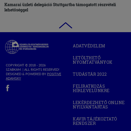
Kamarai üzleti delegáció Stuttgartba támogatott részvételi
lehetőséggel
Szabolcs-
ADATVÉDELEM
Szatmár-
Bereg
LETÖLTHETŐ
Megyei
NYOMTATVÁNYOK
Kereskedelmi
COPYRIGHT © 2018 - 2026
SZABKAM. |
ALL RIGHTS RESERVED!
és
TUDÁSTÁR 2022
DESIGNED & POWERED BY
POSITIVE
(OPEN
Iparkamara
(OPEN
ADAMSKY
IN
IN
(open in new window)
NEW
FELIRATKOZÁS
NEW
WINDOW)
HÍRLEVELÜNKRE
WINDOW)
LEKÉRDEZHETŐ ONLINE
NYILVÁNTARTÁS
(OPEN
IN
NEW
KAVIR TÁJÉKOZTATÓ
WINDOW)
RENDSZER
(OPEN
IN