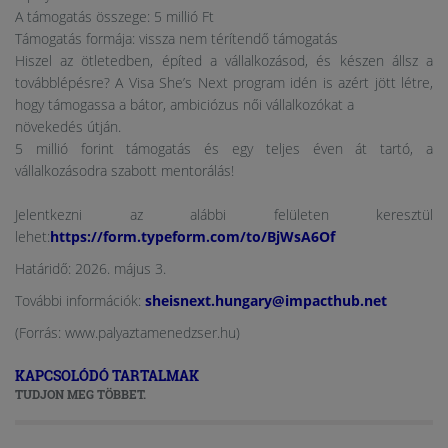
A támogatás összege: 5 millió Ft
Támogatás formája: vissza nem térítendő támogatás
Hiszel az ötletedben, építed a vállalkozásod, és készen állsz a
továbblépésre? A Visa She’s Next program idén is azért jött létre,
hogy támogassa a bátor, ambiciózus női vállalkozókat a
növekedés útján.
5 millió forint támogatás és egy teljes éven át tartó, a
vállalkozásodra szabott mentorálás!
Jelentkezni az alábbi felületen keresztül
lehet:
https://form.typeform.com/to/BjWsA6Of
Határidő: 2026. május 3.
További információk:
sheisnext.hungary@impacthub.net
(Forrás: www.palyaztamenedzser.hu)
KAPCSOLÓDÓ TARTALMAK
TUDJON MEG TÖBBET.