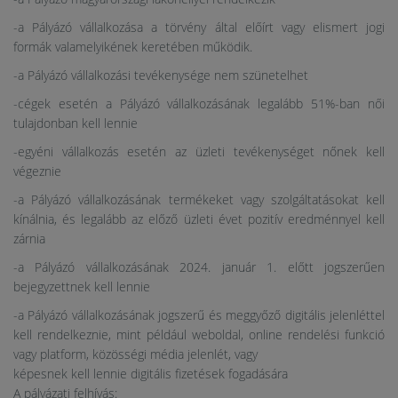
-a Pályázó vállalkozása a törvény által előírt vagy elismert jogi
formák valamelyikének keretében működik.
-a Pályázó vállalkozási tevékenysége nem szünetelhet
-cégek esetén a Pályázó vállalkozásának legalább 51%-ban női
tulajdonban kell lennie
-egyéni vállalkozás esetén az üzleti tevékenységet nőnek kell
végeznie
-a Pályázó vállalkozásának termékeket vagy szolgáltatásokat kell
kínálnia, és legalább az előző üzleti évet pozitív eredménnyel kell
zárnia
-a Pályázó vállalkozásának 2024. január 1. előtt jogszerűen
bejegyzettnek kell lennie
-a Pályázó vállalkozásának jogszerű és meggyőző digitális jelenléttel
kell rendelkeznie, mint például weboldal, online rendelési funkció
vagy platform, közösségi média jelenlét, vagy
képesnek kell lennie digitális fizetések fogadására
A pályázati felhívás: