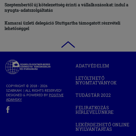
Szeptembertől új kötelezettség érinti a vállalkozásokat: indul a
nyugta-adatszolgáltatás
Kamarai üzleti delegáció Stuttgartba támogatott részvételi
lehetőséggel
Szabolcs-
ADATVÉDELEM
Szatmár-
Bereg
LETÖLTHETŐ
Megyei
NYOMTATVÁNYOK
Kereskedelmi
COPYRIGHT © 2018 - 2026
SZABKAM. |
ALL RIGHTS RESERVED!
és
TUDÁSTÁR 2022
DESIGNED & POWERED BY
POSITIVE
(OPEN
Iparkamara
(OPEN
ADAMSKY
IN
IN
(open in new window)
NEW
FELIRATKOZÁS
NEW
WINDOW)
HÍRLEVELÜNKRE
WINDOW)
LEKÉRDEZHETŐ ONLINE
NYILVÁNTARTÁS
(OPEN
IN