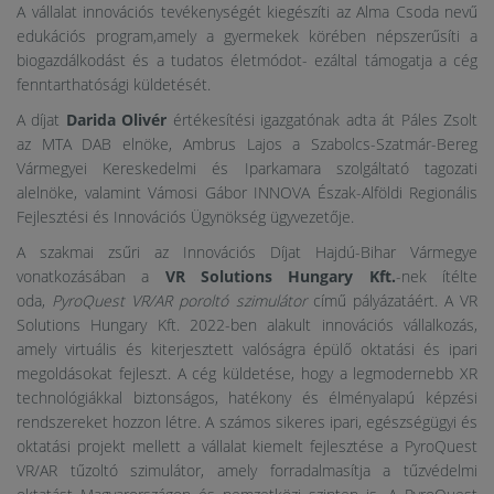
A vállalat innovációs tevékenységét kiegészíti az Alma Csoda nevű
edukációs program,amely a gyermekek körében népszerűsíti a
biogazdálkodást és a tudatos életmódot- ezáltal támogatja a cég
fenntarthatósági küldetését.
A díjat
Darida Olivér
értékesítési igazgatónak adta át Páles Zsolt
az MTA DAB elnöke, Ambrus Lajos a Szabolcs-Szatmár-Bereg
Vármegyei Kereskedelmi és Iparkamara szolgáltató tagozati
alelnöke, valamint Vámosi Gábor INNOVA Észak-Alföldi Regionális
Fejlesztési és Innovációs Ügynökség ügyvezetője.
A szakmai zsűri az Innovációs Díjat Hajdú-Bihar Vármegye
vonatkozásában a
VR Solutions Hungary Kft.
-nek ítélte
oda,
PyroQuest VR/AR poroltó szimulátor
című pályázatáért. A VR
Solutions Hungary Kft. 2022-ben alakult innovációs vállalkozás,
amely virtuális és kiterjesztett valóságra épülő oktatási és ipari
megoldásokat fejleszt. A cég küldetése, hogy a legmodernebb XR
technológiákkal biztonságos, hatékony és élményalapú képzési
rendszereket hozzon létre. A számos sikeres ipari, egészségügyi és
oktatási projekt mellett a vállalat kiemelt fejlesztése a PyroQuest
VR/AR tűzoltó szimulátor, amely forradalmasítja a tűzvédelmi