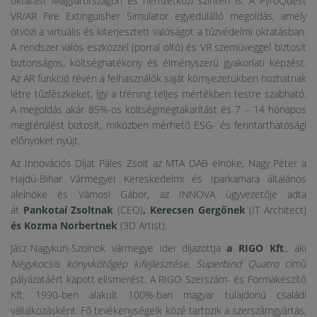
oktatást Magyarországon és nemzetközi szinten is. A PyroQuest
VR/AR Fire Extinguisher Simulator egyedülálló megoldás, amely
ötvözi a virtuális és kiterjesztett valóságot a tűzvédelmi oktatásban.
A rendszer valós eszközzel (porral oltó) és VR szemüveggel biztosít
biztonságos, költséghatékony és élményszerű gyakorlati képzést.
Az AR funkció révén a felhasználók saját környezetükben hozhatnak
létre tűzfészkeket, így a tréning teljes mértékben testre szabható.
A megoldás akár 85%-os költségmegtakarítást és 7 – 14 hónapos
megtérülést biztosít, miközben mérhető ESG- és fenntarthatósági
előnyöket nyújt.
Az Innovációs Díjat Páles Zsolt az MTA DAB elnöke, Nagy Péter a
Hajdú-Bihar Vármegyei Kereskedelmi és Iparkamara általános
alelnöke és Vámosi Gábor, az INNOVA ügyvezetője adta
át
Pankotai Zsoltnak
(CEO)
, Kerecsen Gergőnek
(IT Architect)
és Kozma Norbertnek
(3D Artist).
Jász-Nagykun-Szolnok vármegye idei díjazottja
a RIGO Kft
., aki
Négykocsis könyvkötőgép kifejlesztése, Superbind Quatro
című
pályázatáért kapott elismerést. A RIGO Szerszám- és Formakészítő
Kft. 1990-ben alakult 100%-ban magyar tulajdonú családi
vállalkozásként. Fő tevékenységeik közé tartozik a szerszámgyártás,