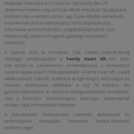
Regionális Fejlesztési és Innovációs Ügynökség idén 29.
alkalommal hirdette meg az Észak-Alföldi Innovációs Díj pályázatot,
melynek célja a nemzeti szinten vagy Észak-Alföldön kiemelkedő
eredménnyel járó termékfejlesztés, technológiafejlesztés,
informatikai rendszerfejlesztés, szolgáltatásfejlesztést célzó
tevékenység, valamint kimagasló gazdasági teljesítmény
elismerése.
A szakmai zsűri az Innovációs Díjat Szabolcs-Szatmár-Bereg
vármegye vonatkozásában a
Family Heart Kft.
-nek ítélte
oda
Glutén-és Laktózmentes termékfejlesztés a fenntartható
tudatos táplálkozásért
című pályázatáért. A Family Heart Kft. családi
vállalkozásként működik. Küldetése az egészséges, biztonságos és
innovatív élelmiszerek előállítása. A cég 70 hektáros bio
gyümölcsültetvénnyel és korszerű feldolgozóüzemmel rendelkezik,
ahol a fejlesztési tevékenységhez szükséges alapanyagokat
részben saját termesztésből biztosítja.
A fejlesztéseket élelmiszeripari szakértők, dietetikusok és
technológusok támogatják, folyamatos kutatás-fejlesztési
tevékenységgel.