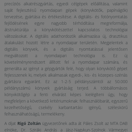
precíziós alkatrészgyártás, egyedi célgépek előállítása, valamint
saját fejlesztésű nyomdaipari gépek (könyvkötők, papírvágók)
tervezése, gyártása és értékesítése. A digitális- és fotónyomtatás
fejlődésének egyre nagyobb térhódítása megreformálja,
átstruktúrálja a könyvkötészettel kapcsolatos technológiai
változásokat. A digitális adathordozók alkalmazása új, drasztikus
átalakulást hozott létre a nyomdaipar területén. Megjelentek a
digitális könyvek, és a digitális nyomtatással jelentősen
megváltozott a nyomdaipari technológia is. Ez új
követelményrendszert állított fel a nyomdaipar számára, és
generálta az igényt a gépgyártók felé, hogy olyan könyvkötő gépet
fejlesszenek ki, melyek alkalmasak egyedi-, kis- és közepes-szériás
gyártásra egyaránt. Ez az 1-2-5 példányszámtól az 50.000
példányszámú könyvek gyártásáig terjed. A többállomásos
könyvkötőgép a fenti elvárást képes kielégíteni úgy, hogy
megfeleljen a következő kritériumoknak: felhasználóbarát, egyszerű
kezelhetőségű, csekély karbantartási igényű, széleskörű
felhasználhatóságú, termelékeny.
A díjat
Rigó Zoltán
ügyvezetőnek adta át Páles Zsolt az MTA DAB
elnöke, Dr. Sziráki András a Jász-Nagykun-Szolnok Vármegyei