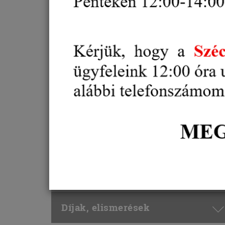
Vállalkozói regisztráció
Alternatív vitarendezés
Oktatás, Képzés
Külgazdaság, külkereskedelem
Gazdaság és
Vállalkozásfejlesztés
Projektek
Díjak, elismerések