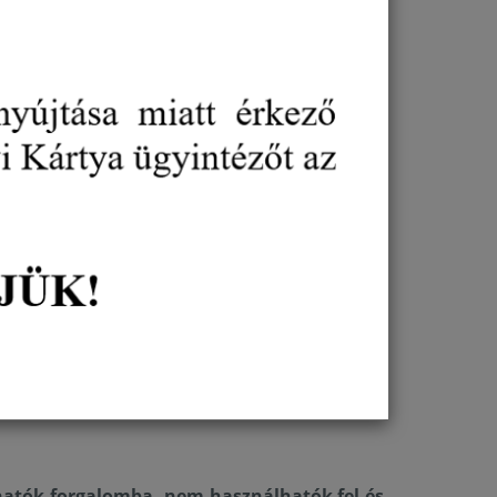
talmú kozmetikumok forgalmazása és
ellenőrizniük kell a termékek összetételét, és ki
ményeket. A meglévő raktárkészlet sem használható
edélyezett alternatívákra. A felelős személyek és
ztonságos, szabályozásnak megfelelő kozmetikumok
sége, hogy szolgáltatásaikkal ne veszélyeztessék
ben az EU a kozmetikumokban felhasználható
a
CMR 1B kategóriába
sorolták, mint humán
.
: 202-805-4) szintén a
CMR 1B kategóriába
ású anyagot.
elet II. mellékletébe
kerültek, vagyis a tiltott
atók forgalomba, nem használhatók fel és