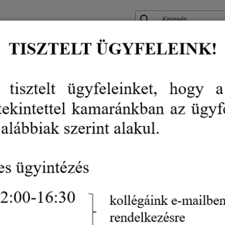
KERESÉS
RÓLUNK
KÖZÉRDEKŰ ADATOK
SZOLGÁLTATÁSO
VÉDJEGY
RENDEZVÉN
Változás a kozmetikai szektorb
szeptember 1-től
hírek
változás a kozmetikai szektorban: új tiltott anyagok 2025. sze
Gazdaságfejlesztés
EU
Jogszabályok
2025. szeptember 03.
2025. szeptember 1-től az Európai Unióban t