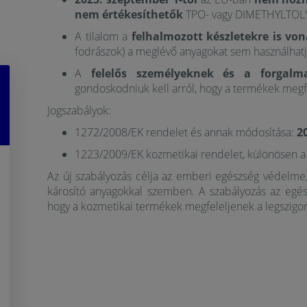
nem értékesíthetők
TPO- vagy DIMETHYLTOLY
A tilalom a
felhalmozott készletekre is vo
fodrászok) a meglévő anyagokat sem használhatj
A
felelős személyeknek és a forgalm
gondoskodniuk kell arról, hogy a termékek megfe
Jogszabályok:
1272/2008/EK rendelet és annak módosítása:
2
1223/2009/EK kozmetikai rendelet, különösen 
Az új szabályozás célja az emberi egészség védelme
károsító anyagokkal szemben. A szabályozás az egész
hogy a kozmetikai termékek megfeleljenek a legszig