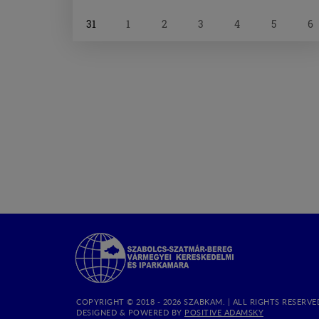
31
1
2
3
4
5
6
Szabolcs-
Szatmár-
Bereg
Megyei
Kereskedelmi
COPYRIGHT © 2018 - 2026 SZABKAM. |
ALL RIGHTS RESERVE
és
(OPEN
DESIGNED & POWERED BY
POSITIVE ADAMSKY