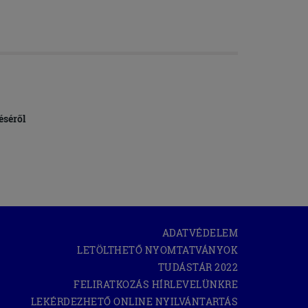
éséről
ADATVÉDELEM
LETÖLTHETŐ NYOMTATVÁNYOK
(OPEN
TUDÁSTÁR 2022
IN
FELIRATKOZÁS HÍRLEVELÜNKRE
NEW
WINDOW)
(OPEN
LEKÉRDEZHETŐ ONLINE NYILVÁNTARTÁS