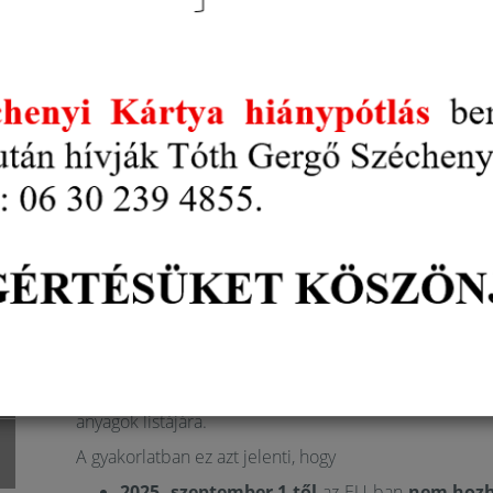
oxide (TPO) és a dimethyltolylamine
tar
felhasználása.
A vállalkozásoknak és szakembereknek haladéktalanul 
kell vezetniük a tiltott anyagokat tartalmazó készít
fel, így az érintett termékeket le kell cserélni eng
forgalmazók kötelesek biztosítani, hogy kizárólag bi
legyenek piacon. A szépségipari szakemberek felelős
vendégeik egészségét.
Az emberi egészség magas szintű védelme érdeké
anyagokat szigorúan szabályozza.
A TPO-t (CAS: 75980-60-8, EC: 278-355-8) 
reprodukciós toxicitásúként vélelmezett anyagot
A DIMETHYLTOLYLAMINE-t (CAS: 99-97-8, EC
sorolták, mint emberre vélelmezett rákkeltő hat
Ezek az anyagok az
1223/2009/EK kozmetikai rend
anyagok listájára.
A gyakorlatban ez azt jelenti, hogy
2025. szeptember 1-től
az EU-ban
nem hozh