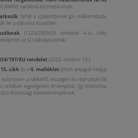
LAMINE-tartalmú kozmetikumok.
natkozik
, tehát a szakemberek (pl. műkörmösök,
ák fel a dátumot követően.
azóknak
(1223/2009/EK rendelet 4–6. cikk)
leljenek az új szabályozásnak.
024/197/EU rendelet
(2023. október 19.)
a
15. cikk
és a
II. melléklet
(tiltott anyagok listája)
, különösen a rákkeltő, mutagén és reprodukciót
 unióban egységesen érvényesül, így biztosítva,
orúbb biztonsági követelményeknek.