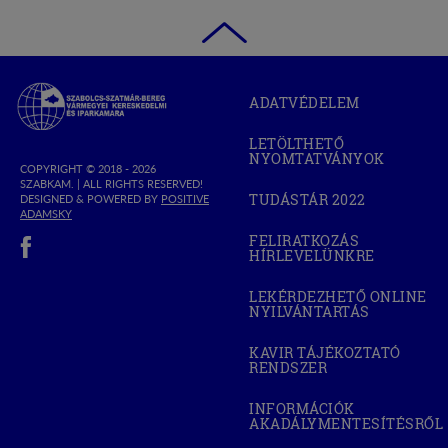
Szabolcs-
ADATVÉDELEM
Szatmár-
Bereg
LETÖLTHETŐ
Megyei
NYOMTATVÁNYOK
Kereskedelmi
COPYRIGHT © 2018 - 2026
SZABKAM. |
ALL RIGHTS RESERVED!
és
TUDÁSTÁR 2022
DESIGNED & POWERED BY
POSITIVE
(OPEN
Iparkamara
(OPEN
ADAMSKY
IN
IN
(open in new window)
NEW
FELIRATKOZÁS
NEW
WINDOW)
HÍRLEVELÜNKRE
WINDOW)
LEKÉRDEZHETŐ ONLINE
NYILVÁNTARTÁS
(OPEN
IN
NEW
KAVIR TÁJÉKOZTATÓ
WINDOW)
RENDSZER
(OPEN
IN
NEW
INFORMÁCIÓK
WINDOW)
AKADÁLYMENTESÍTÉSRŐL