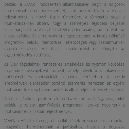
például a SMART módszertan alkalmazásával, segíti a dolgozók
hatékonyabb önmenedzsmentjét, ami hosszú távon a vállalati
teljesítményt is növeli. Ezen túlmenően, a támogatás segít a
munkatársaknak abban, hogy a személyes fejlődési céljaikat
összehangolják a vállalat stratégiai prioritásaival, ami erősíti az
elköteleződést és a munkahelyi elégedettséget. A közös célkitűző
programok, például mentorálási lehetőségek vagy csapatmunkán
alapuló kihívások, erősítik a csapatkohéziót és elősegítik az
együttműködés kultúráját.
Az újévi fogadalmak rendszeres értékelése és nyomon követése
folyamatos visszajelzést biztosít, amely növeli a munkavállalók
önbizalmát és motivációját a célok elérésében. A pozitív
eredmények elérésekor történő elismerés nemcsak az egyéni
motivációt fokozza, hanem példát is állít a teljes szervezet számára.
A célok játékos, pontszerző rendszerekbe való ágyazása, mint
például a vállalati gamifikációs programok, 15%-kal növelhetik a
motivációt és a csapat teljesítményét.
Végül, a HR által támogatott célkitűzések hozzájárulnak a munka-
magánélet harmóniájának a javításához, hiszen a dolgozók