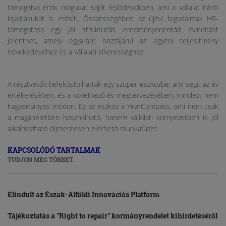
támogatva érzik magukat saját fejlődésükben, ami a vállalat iránti
lojalitásukat is erősíti. Összességében az újévi fogadalmak HR-
támogatása egy jól strukturált, eredményorientált évindítást
jelenthet, amely egyaránt hozzájárul az egyéni teljesítmény
növekedéséhez és a vállalati sikerességhez.
A résztvevők belekóstolhattak egy szuper eszközbe, ami segít az év
értékelésében, és a következő év megtervezésében, mindezt nem
hagyományos módon. Ez az eszköz a YearCompass, ami nem csak
a magánéletben használható, hanem vállalati környezetben is jól
alkalmazható díjmentesen elérhető munkafüzet.
KAPCSOLÓDÓ TARTALMAK
TUDJON MEG TÖBBET.
Elindult az Észak-Alföldi Innovációs Platform
Tájékoztatás a "Right to repair" kormányrendelet kihirdetéséről