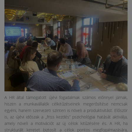
A HR által támogatott újévi fogadalmak számos előnnyel járnak,
hiszen a munkavállalók célkitűzéseinek megerősítése nemcsak
egyéni, hanem szervezeti szinten is növeli a produktivitást. Először
is, az újévi időszak a „friss kezdés” pszichológiai hatását aktiválja,
amely növeli a motivációt az új célok kitűzésére és. A HR, ha
strukturált keretet biztosít a célok pontos megfogalmazására,