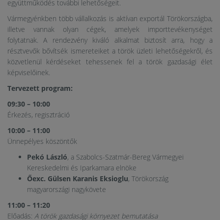
együttműködés további lehetőségeit.
Vármegyénkben több vállalkozás is aktívan exportál Törökországba,
illetve vannak olyan cégek, amelyek importtevékenységet
folytatnak. A rendezvény kiváló alkalmat biztosít arra, hogy a
résztvevők bővítsék ismereteiket a török üzleti lehetőségekről, és
közvetlenül kérdéseket tehessenek fel a török gazdasági élet
képviselőinek.
Tervezett program:
09:30 – 10:00
Érkezés, regisztráció
10:00 – 11:00
Ünnepélyes köszöntők
Pekó László
, a Szabolcs-Szatmár-Bereg Vármegyei
Kereskedelmi és Iparkamara elnöke
Őexc. Gülsen Karanis Eksioglu
, Törökország
magyarországi nagykövete
11:00 – 11:20
Előadás:
A török gazdasági környezet bemutatása