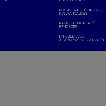
HÍRLEVELÜNKRE
WINDOW)
LEKÉRDEZHETŐ ONLINE
NYILVÁNTARTÁS
(OPEN
IN
NEW
KAVIR TÁJÉKOZTATÓ
WINDOW)
RENDSZER
(OPEN
IN
NEW
INFORMÁCIÓK
WINDOW)
AKADÁLYMENTESÍTÉSRŐL