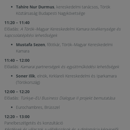
Tahíre Nur Durmus
, kereskedelmi tanácsos, Török
Köztársaság Budapesti Nagykövetsége
11:20 – 11:40
Előadás:
A Török–Magyar Kereskedelmi Kamara tevékenysége és
kapcsolatépítési lehetőségek
Mustafa Sezen
, főtitkár, Török–Magyar Kereskedelmi
Kamara
11:40 – 12:00
Előadás:
Kamarai partnerségek és együttműködési lehetőségek
Soner Ilik
, elnök, Kırklareli Kereskedelmi és Iparkamara
(Törökország)
12:00 – 12:20
Előadás:
Türkiye–EU Business Dialogue II projekt bemutatása
Eurochambres, Brüsszel
12:20 – 13:00
Panelbeszélgetés és konzultáció
Kérdések és válaszok a vállalkozások és a diplomácia képviselői