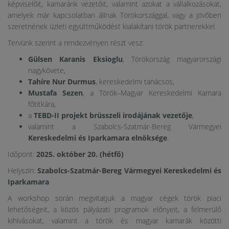
képviselőit, kamaránk vezetőit, valamint azokat a vállalkozásokat,
amelyek már kapcsolatban állnak Törökországgal, vagy a jövőben
szeretnének üzleti együttműködést kialakítani török partnerekkel.
Tervünk szerint a rendezvényen részt vesz:
Gülsen Karanis Eksioglu
, Törökország magyarországi
nagykövete,
Tahíre Nur Durmus
, kereskedelmi tanácsos,
Mustafa Sezen
, a Török–Magyar Kereskedelmi Kamara
főtitkára,
a
TEBD-II projekt brüsszeli irodájának vezetője
,
valamint a Szabolcs-Szatmár-Bereg Vármegyei
Kereskedelmi és Iparkamara elnöksége
.
Időpont:
2025. október 20. (hétfő)
Helyszín:
Szabolcs-Szatmár-Bereg Vármegyei Kereskedelmi és
Iparkamara
A workshop során megvitatjuk a magyar cégek török piaci
lehetőségeit, a közös pályázati programok előnyeit, a felmerülő
kihívásokat, valamint a török és magyar kamarák közötti