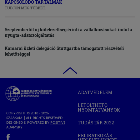
KAPCSOLÓDÓ TARTALMAK
TUDJON MEG TÖBBET.
Szeptembertől új kötelezettség érinti a vállalkozásokat: indul a
nyugta-adatszolgáltatás
Kamarai üzleti delegáció Stuttgartba támogatott részvételi
lehetőséggel
Szabolcs-
ADATVÉDELEM
Szatmár-
Bereg
LETÖLTHETŐ
Megyei
NYOMTATVÁNYOK
Kereskedelmi
COPYRIGHT © 2018 - 2026
SZABKAM. |
ALL RIGHTS RESERVED!
és
TUDÁSTÁR 2022
DESIGNED & POWERED BY
POSITIVE
(OPEN
Iparkamara
(OPEN
ADAMSKY
IN
IN
(open in new window)
NEW
FELIRATKOZÁS
NEW
WINDOW)