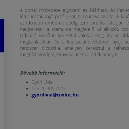
A portál működése egyszerű és átlátható. Az ingyen
létrehozzák saját profiljukat, bemutatva az általuk kíná
az idősebb emberek pedig ezen profilok alapján, eg
megkeresni a számukra megfelelő vállalkozót, szo
Odaadó Portálon keresztül valósul meg, így az old
megtalálásában és a kapcsolatfelvételben nyújt se
rendszer biztosítja, amelyen keresztül a felhasz
megbízhatóságát, színvonalát és ár-érték arányát.
Bővebb információ:
Győri Lívia
+36 20 385 7711
gyorilivia@civilut.hu