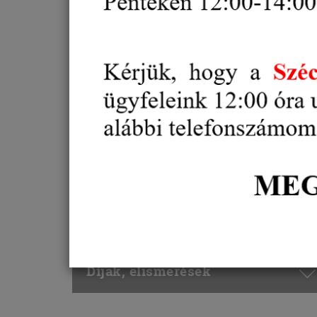
Alternatív vitarendezés
Oktatás, Képzés
Külgazdaság, külkereskedelem
Gazdaság és
Vállalkozásfejlesztés
Projektek
Díjak, elismerések