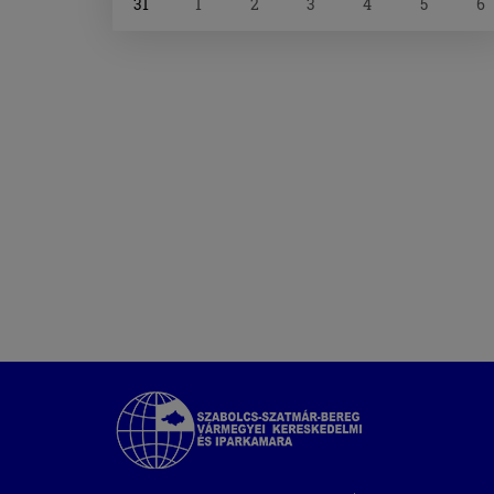
31
1
2
3
4
5
6
Szabolcs-
Szatmár-
Bereg
Megyei
Kereskedelmi