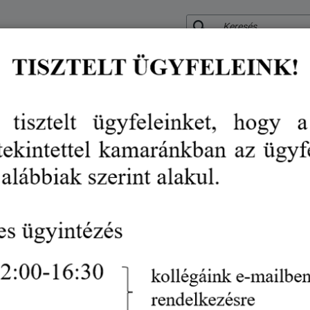
KERESÉS
RÓLUNK
KÖZÉRDEKŰ ADATOK
SZOLGÁLTATÁSO
VÉDJEGY
RENDEZVÉN
Odaadó portál
hírek
odaadó portál
Gazdaságfejlesztés
2021. február 22.
Odaadó Portál néven hiánypótló és egyben sze
létre a Civilút Alapítvány. A
www.odaado.hu
c
internet segítségével könnyen és egysze