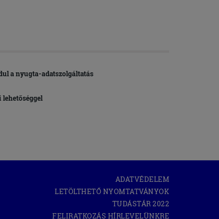
ndul a nyugta-adatszolgáltatás
i lehetőséggel
ADATVÉDELEM
LETÖLTHETŐ NYOMTATVÁNYOK
(OPEN
TUDÁSTÁR 2022
IN
FELIRATKOZÁS HÍRLEVELÜNKRE
NEW