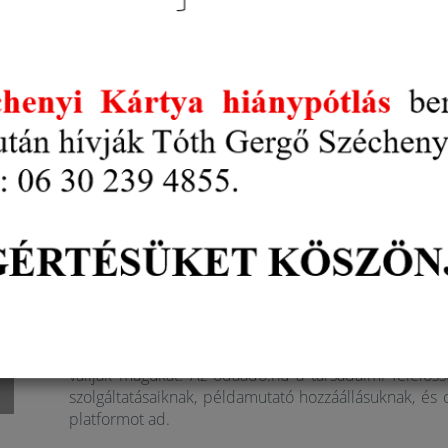
szolgáltatókat, akik megbízhatónak, odaa
regisztráció mind a szolgáltatóknak (vállalk
felhasználóknak (például az idősebb korosztály
Az alapítvány nonprofit formában üzemelteti a p
regisztrációnál, sem a későbbiekben, a weboldal hasz
Hasonló kezdeményezések a tengerentúlon és Euró
korosztály egyre nagyobb létszáma folyamatosan bővü
tanulmánya szerint az „ezüst gazdaság" – a 60 év fele
világ harmadik legnagyobb gazdasága az USA és Kína 
A gazdasági értékek mellett a portál a vállalkozások tá
Portál szolgáltatói közösségét ugyanis országszert
amelyek azonos értékrendet képviselnek: megbízha
vallják magukat. Az odaado.hu a társadalmi felelőss
szolgáltatásaiknak, példamutató hozzáállásuknak, és
platformot ad.