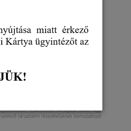
dónak vallják magukat. A weboldalra a
ozóknak, cégeknek, intézményeknek), mind a
 tagjai számára) ingyenes.
ortált, így semmilyen díjat nem számít sem a
nálatakor.
pában is sikerrel működnek, hiszen a szenior
lő gazdasági potenciált jelent. Az Európai Unió
tti korosztály gazdasági tevékenysége – jelenleg a
után.
rsadalmi felelősségvállalását is erősíti. Az Odaadó
e olyan vállalkozók, cégek, intézmények adják,
tónak, az idősek irányába (is) gondoskodónak
égvállalásban résztvevőket támogatja azzal, hogy
 cselekvő társadalmi részvételüknek bemutatkozó