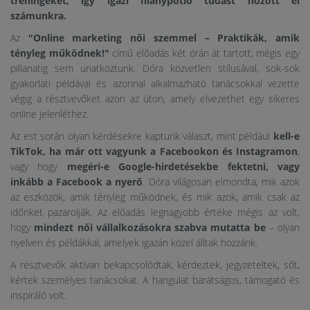
tréningeket, így igazi hiánypótló tudást hozott el
számunkra.
Az
"Online marketing női szemmel – Praktikák, amik
tényleg működnek!"
című előadás két órán át tartott, mégis egy
pillanatig sem unatkoztunk. Dóra közvetlen stílusával, sok-sok
gyakorlati példával és azonnal alkalmazható tanácsokkal vezette
végig a résztvevőket azon az úton, amely elvezethet egy sikeres
online jelenléthez.
Az est során olyan kérdésekre kaptunk választ, mint például
kell-e
TikTok, ha már ott vagyunk a Facebookon és Instagramon
,
vagy hogy
megéri-e Google-hirdetésekbe fektetni, vagy
inkább a Facebook a nyerő
. Dóra világosan elmondta, mik azok
az eszközök, amik tényleg működnek, és mik azok, amik csak az
időnket pazarolják. Az előadás legnagyobb értéke mégis az volt,
hogy
mindezt női vállalkozásokra szabva mutatta be
– olyan
nyelven és példákkal, amelyek igazán közel álltak hozzánk.
A résztvevők aktívan bekapcsolódtak, kérdeztek, jegyzeteltek, sőt,
kértek személyes tanácsokat. A hangulat barátságos, támogató és
inspiráló volt.