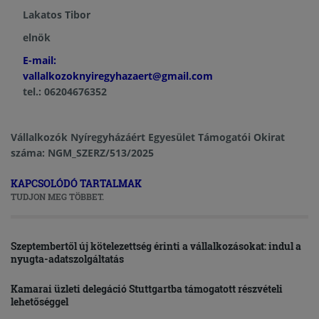
Lakatos Tibor
elnök
E-mail:
vallalkozoknyiregyhazaert@gmail.com
tel.: 06204676352
Vállalkozók Nyíregyházáért Egyesület Támogatói Okirat
száma: NGM_SZERZ/513/2025
KAPCSOLÓDÓ TARTALMAK
TUDJON MEG TÖBBET.
Szeptembertől új kötelezettség érinti a vállalkozásokat: indul a
nyugta-adatszolgáltatás
Kamarai üzleti delegáció Stuttgartba támogatott részvételi
lehetőséggel