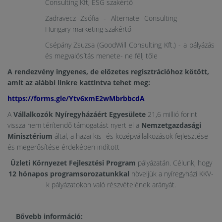
Consulting Kft, ESG szakértő
Zadravecz Zsófia - Alternate Consulting
Hungary marketing szakértő
Csépány Zsuzsa (GoodWill Consulting Kft.) - a pályázás
és megvalósítás menete- ne félj tőle
A rendezvény ingyenes, de előzetes regisztrációhoz kötött,
amit az alábbi linkre kattintva tehet meg:
https://forms.gle/Ytv6xmE2wMbrbbcdA
A
Vállalkozók Nyíregyházáért Egyesülete
21,6 millió forint
vissza nem térítendő támogatást nyert el a
Nemzetgazdasági
Minisztérium
által, a hazai kis- és középvállalkozások fejlesztése
és megerősítése érdekében indított
Üzleti
Környezet Fejlesztési Program
pályázatán. Célunk, hogy
12 hónapos programsorozatunkkal
növeljük a nyíregyházi KKV-
k pályázatokon való részvételének arányát.
Bővebb információ: