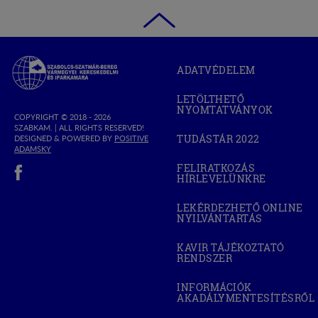
Szabolcs-
ADATVÉDELEM
Szatmár-
Bereg
LETÖLTHETŐ
Megyei
NYOMTATVÁNYOK
Kereskedelmi
COPYRIGHT © 2018 - 2026
SZABKAM. |
ALL RIGHTS RESERVED!
és
TUDÁSTÁR 2022
DESIGNED & POWERED BY
POSITIVE
(OPEN
Iparkamara
(OPEN
ADAMSKY
IN
IN
(open in new window)
NEW
FELIRATKOZÁS
NEW
WINDOW)
HÍRLEVELÜNKRE
WINDOW)
LEKÉRDEZHETŐ ONLINE
NYILVÁNTARTÁS
(OPEN
IN
NEW
KAVIR TÁJÉKOZTATÓ
WINDOW)
RENDSZER
(OPEN
IN
NEW
INFORMÁCIÓK
WINDOW)
AKADÁLYMENTESÍTÉSRŐL