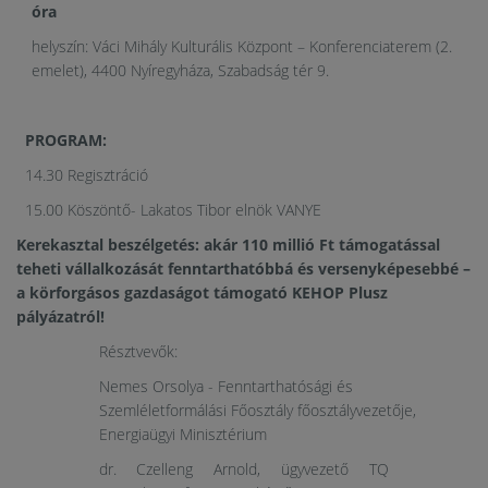
óra
helyszín: Váci Mihály Kulturális Központ – Konferenciaterem (2.
emelet), 4400 Nyíregyháza, Szabadság tér 9.
PROGRAM:
14.30 Regisztráció
15.00 Köszöntő- Lakatos Tibor elnök VANYE
Kerekasztal beszélgetés: akár 110 millió Ft támogatással
teheti vállalkozását fenntarthatóbbá és versenyképesebbé –
a körforgásos gazdaságot támogató KEHOP Plusz
pályázatról!
Résztvevők:
Nemes Orsolya - Fenntarthatósági és
Szemléletformálási Főosztály főosztályvezetője,
Energiaügyi Minisztérium
dr. Czelleng Arnold, ügyvezető TQ