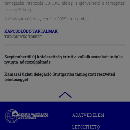
támogatási intenzitás 30-50%, előleg is igényelhető a támogatási
összeg 30%-áig.
A kiírás várható megjelenése 2025.szeptember.
KAPCSOLÓDÓ TARTALMAK
TUDJON MEG TÖBBET.
Szeptembertől új kötelezettség érinti a vállalkozásokat: indul a
nyugta-adatszolgáltatás
Kamarai üzleti delegáció Stuttgartba támogatott részvételi
lehetőséggel
Szabolcs-
ADATVÉDELEM
Szatmár-
Bereg
LETÖLTHETŐ
Megyei