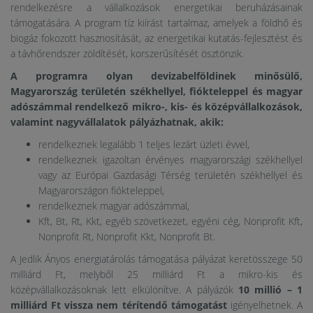
rendelkezésre a vállalkozások energetikai beruházásainak
támogatására. A program tíz kiírást tartalmaz, amelyek a földhő és
biogáz fokozott hasznosítását, az energetikai kutatás-fejlesztést és
a távhőrendszer zöldítését, korszerűsítését ösztönzik.
A programra olyan devizabelföldinek minősülő,
Magyarország területén székhellyel, fiókteleppel és magyar
adószámmal rendelkező mikro-, kis- és középvállalkozások,
valamint nagyvállalatok pályázhatnak, akik:
rendelkeznek legalább 1 teljes lezárt üzleti évvel,
rendelkeznek igazoltan érvényes magyarországi székhellyel
vagy az Európai Gazdasági Térség területén székhellyel és
Magyarországon fiókteleppel,
rendelkeznek magyar adószámmal,
Kft, Bt, Rt, Kkt, egyéb szövetkezet, egyéni cég, Nonprofit Kft,
Nonprofit Rt, Nonprofit Kkt, Nonprofit Bt.
A Jedlik Ányos energiatárolás támogatása pályázat keretösszege 50
milliárd Ft, melyből 25 milliárd Ft a mikro-kis és
középvállalkozásoknak lett elkülönítve. A pályázók
10 millió – 1
milliárd Ft
vissza nem térítendő támogatást
igényelhetnek. A