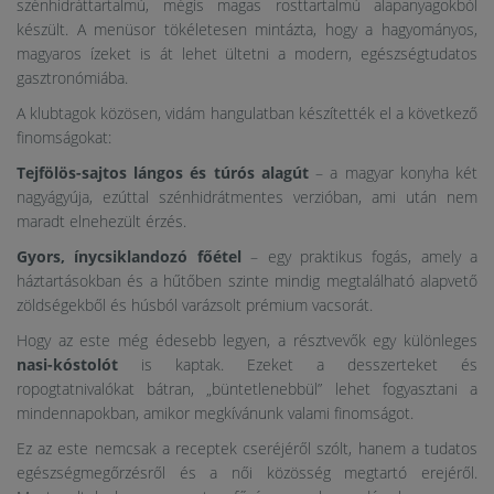
szénhidráttartalmú, mégis magas rosttartalmú alapanyagokból
készült. A menüsor tökéletesen mintázta, hogy a hagyományos,
magyaros ízeket is át lehet ültetni a modern, egészségtudatos
gasztronómiába.
A klubtagok közösen, vidám hangulatban készítették el a következő
finomságokat:
Tejfölös-sajtos lángos és túrós alagút
– a magyar konyha két
nagyágyúja, ezúttal szénhidrátmentes verzióban, ami után nem
maradt elnehezült érzés.
Gyors, ínycsiklandozó főétel
– egy praktikus fogás, amely a
háztartásokban és a hűtőben szinte mindig megtalálható alapvető
zöldségekből és húsból varázsolt prémium vacsorát.
Hogy az este még édesebb legyen, a résztvevők egy különleges
nasi-kóstolót
is kaptak. Ezeket a desszerteket és
ropogtatnivalókat bátran, „büntetlenebbül” lehet fogyasztani a
mindennapokban, amikor megkívánunk valami finomságot.
Ez az este nemcsak a receptek cseréjéről szólt, hanem a tudatos
egészségmegőrzésről és a női közösség megtartó erejéről.