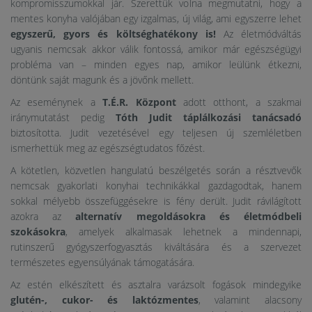
kompromisszumokkal jár. Szerettük volna megmutatni, hogy a
mentes konyha valójában egy izgalmas, új világ, ami egyszerre lehet
egyszerű, gyors és költséghatékony is!
Az életmódváltás
ugyanis nemcsak akkor válik fontossá, amikor már egészségügyi
probléma van – minden egyes nap, amikor leülünk étkezni,
döntünk saját magunk és a jövőnk mellett.
Az eseménynek a
T.É.R. Központ
adott otthont, a szakmai
iránymutatást pedig
Tóth Judit táplálkozási tanácsadó
biztosította. Judit vezetésével egy teljesen új szemléletben
ismerhettük meg az egészségtudatos főzést.
A kötetlen, közvetlen hangulatú beszélgetés során a résztvevők
nemcsak gyakorlati konyhai technikákkal gazdagodtak, hanem
sokkal mélyebb összefüggésekre is fény derült. Judit rávilágított
azokra az
alternatív megoldásokra és életmódbeli
szokásokra
, amelyek alkalmasak lehetnek a mindennapi,
rutinszerű gyógyszerfogyasztás kiváltására és a szervezet
természetes egyensúlyának támogatására.
Az estén elkészített és asztalra varázsolt fogások mindegyike
glutén-, cukor- és laktózmentes
, valamint alacsony