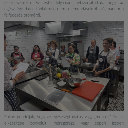
összejövetelén. Az este folyamán bebizonyítottuk, hogy az
egészségtudatos táplálkozás nem a lemondásokról szól, hanem a
felfedezés öröméről.
Sokan gondolják, hogy az egészségtudatos vagy „mentes” ételek
elkészítése bonyolult, méregdrága, vagy éppen ízetlen