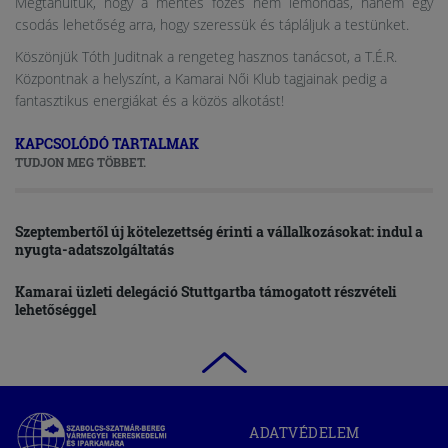
Megtanultuk, hogy a mentes főzés nem lemondás, hanem egy
csodás lehetőség arra, hogy szeressük és tápláljuk a testünket.
Köszönjük Tóth Juditnak a rengeteg hasznos tanácsot, a T.É.R.
Központnak a helyszínt, a Kamarai Női Klub tagjainak pedig a
fantasztikus energiákat és a közös alkotást!
KAPCSOLÓDÓ TARTALMAK
TUDJON MEG TÖBBET.
Szeptembertől új kötelezettség érinti a vállalkozásokat: indul a
nyugta-adatszolgáltatás
Kamarai üzleti delegáció Stuttgartba támogatott részvételi
lehetőséggel
Szabolcs-
ADATVÉDELEM
Szatmár-