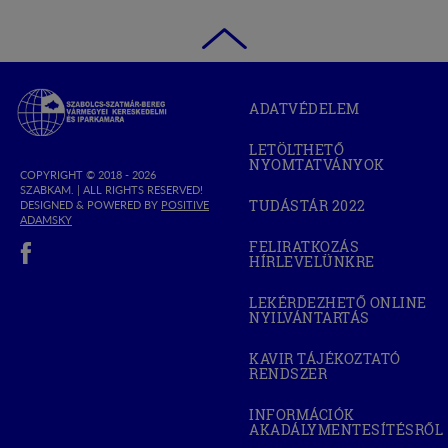
Szabolcs-
ADATVÉDELEM
Szatmár-
Bereg
LETÖLTHETŐ
Megyei
NYOMTATVÁNYOK
Kereskedelmi
COPYRIGHT © 2018 - 2026
SZABKAM. |
ALL RIGHTS RESERVED!
és
TUDÁSTÁR 2022
DESIGNED & POWERED BY
POSITIVE
(OPEN
Iparkamara
(OPEN
ADAMSKY
IN
IN
(open in new window)
NEW
FELIRATKOZÁS
NEW
WINDOW)
HÍRLEVELÜNKRE
WINDOW)
LEKÉRDEZHETŐ ONLINE
NYILVÁNTARTÁS
(OPEN
IN
NEW
KAVIR TÁJÉKOZTATÓ
WINDOW)
RENDSZER
(OPEN
IN
NEW
INFORMÁCIÓK
WINDOW)
AKADÁLYMENTESÍTÉSRŐL