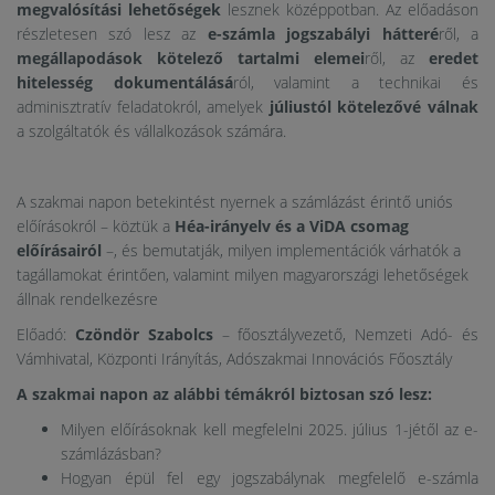
megvalósítási lehetőségek
lesznek középpotban. Az előadáson
részletesen szó lesz az
e-számla jogszabályi hátteré
ről, a
megállapodások kötelező tartalmi elemei
ről, az
eredet
hitelesség dokumentálásá
ról, valamint a technikai és
adminisztratív feladatokról, amelyek
júliustól kötelezővé válnak
a szolgáltatók és vállalkozások számára.
A szakmai napon betekintést nyernek a számlázást érintő uniós
előírásokról – köztük a
Héa-irányelv és a ViDA csomag
előírásairól
–, és bemutatják, milyen implementációk várhatók a
tagállamokat érintően, valamint milyen magyarországi lehetőségek
állnak rendelkezésre
Előadó:
Czöndör Szabolcs
– főosztályvezető, Nemzeti Adó- és
Vámhivatal, Központi Irányítás, Adószakmai Innovációs Főosztály
A szakmai napon az alábbi témákról biztosan szó lesz:
Milyen előírásoknak kell megfelelni 2025. július 1-jétől az e-
számlázásban?
Hogyan épül fel egy jogszabálynak megfelelő e-számla