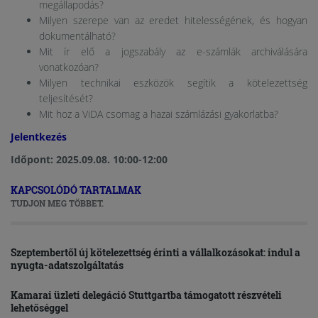
megállapodás?
Milyen szerepe van az eredet hitelességének, és hogyan
dokumentálható?
Mit ír elő a jogszabály az e-számlák archiválására
vonatkozóan?
Milyen technikai eszközök segítik a kötelezettség
teljesítését?
Mit hoz a ViDA csomag a hazai számlázási gyakorlatba?
Jelentkezés
Időpont: 2025.09.08. 10:00-12:00
KAPCSOLÓDÓ TARTALMAK
TUDJON MEG TÖBBET.
Szeptembertől új kötelezettség érinti a vállalkozásokat: indul a
nyugta-adatszolgáltatás
Kamarai üzleti delegáció Stuttgartba támogatott részvételi
lehetőséggel