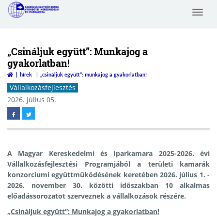
Toggle
Szabolcs-Szatmár-Bereg
navigat
Megyei Kereskedelmi és
Iparkamara
„Csináljuk együtt”: Munkajog a
gyakorlatban!
hírek
„csináljuk együtt”: munkajog a gyakorlatban!
Vállalkozásfejlesztés
2026. július 05.
A Magyar Kereskedelmi és Iparkamara 2025-2026. évi
Vállalkozásfejlesztési Programjából a területi kamarák
konzorciumi együttműködésének keretében 2026. július 1. -
2026. november 30. közötti időszakban 10 alkalmas
előadássorozatot szerveznek a vállalkozások részére.
„Csináljuk együtt”: Munkajog a gyakorlatban!