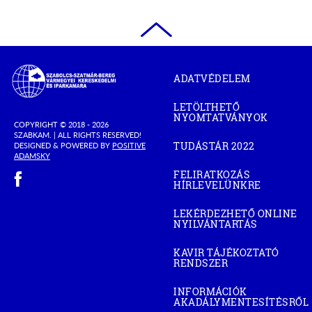
Szabolcs-
ADATVÉDELEM
Szatmár-
Bereg
LETÖLTHETŐ
Megyei
NYOMTATVÁNYOK
Kereskedelmi
COPYRIGHT © 2018 - 2026
SZABKAM. |
ALL RIGHTS RESERVED!
és
TUDÁSTÁR 2022
DESIGNED & POWERED BY
POSITIVE
(OPEN
Iparkamara
(OPEN
ADAMSKY
IN
IN
(open in new window)
NEW
FELIRATKOZÁS
NEW
WINDOW)
HÍRLEVELÜNKRE
WINDOW)
LEKÉRDEZHETŐ ONLINE
NYILVÁNTARTÁS
(OPEN
IN
NEW
KAVIR TÁJÉKOZTATÓ
WINDOW)
RENDSZER
(OPEN
IN
NEW
INFORMÁCIÓK
WINDOW)
AKADÁLYMENTESÍTÉSRŐL