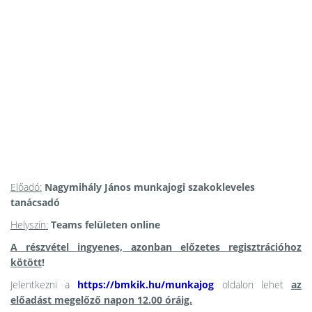
Előadó:
Nagymihály János munkajogi szakokleveles
tanácsadó
Helyszín:
Teams felületen online
A részvétel ingyenes, azonban előzetes regisztrációhoz
kötött
!
Jelentkezni a
https://bmkik.hu/munkajog
oldalon lehet
az
előadást megelőző napon 12.00 óráig.