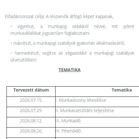
Előadássorozat célja: A részvevők átfogó képet kapjanak,
• egyrészt, a munkajog oldaláról nézve, mit jelent
munkavállalókat jogszerűen foglalkoztatni
• másrészt, a munkajogi szabályok gyakorlati alkalmazásáról,
• harmadrészt, segítse az eligazodást a munkajogi szabályok
útvesztőiben!
TEMATIKA
Tervezett dátum
Tematika
2026.07.15.
I. Munkaviszony létesítése
2026.07.29.
II. Munkaszerződés teljesítése
2026.08.12.
III. Munkaidő
2026.08.26.
IV. Pihenőidő