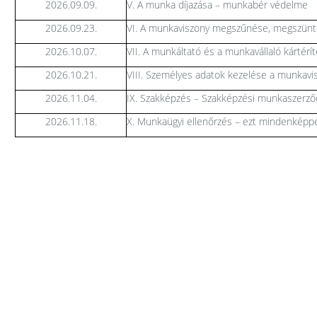
2026.09.09.
V. A munka díjazása – munkabér védelme
2026.09.23.
VI. A munkaviszony megszűnése, megszün
2026.10.07.
VII. A munkáltató és a munkavállaló kártérít
2026.10.21.
VIII. Személyes adatok kezelése a munkav
2026.11.04.
IX. Szakképzés – Szakképzési munkaszerz
2026.11.18.
X. Munkaügyi ellenőrzés – ezt mindenképpe