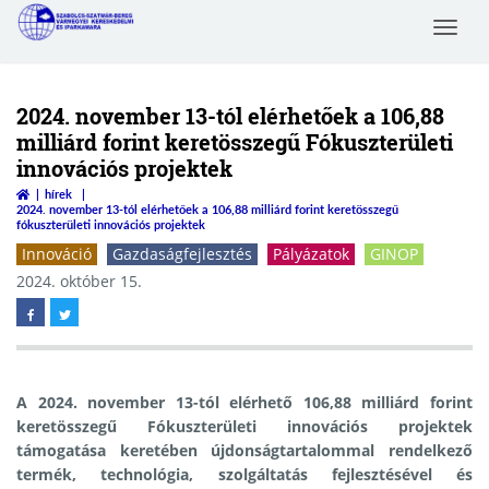
Toggle
Szabolcs-Szatmár-Bereg
navigat
Megyei Kereskedelmi és
Iparkamara
2024. november 13-tól elérhetőek a 106,88
milliárd forint keretösszegű Fókuszterületi
innovációs projektek
hírek
2024. november 13-tól elérhetőek a 106,88 milliárd forint keretösszegű
fókuszterületi innovációs projektek
Innováció
Gazdaságfejlesztés
Pályázatok
GINOP
2024. október 15.
A 2024. november 13-tól elérhető 106,88 milliárd forint
keretösszegű Fókuszterületi innovációs projektek
támogatása keretében újdonságtartalommal rendelkező
termék, technológia, szolgáltatás fejlesztésével és