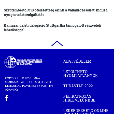
Szeptembertől új kötelezettség érinti a vállalkozásokat: indul a
nyugta-adatszolgáltatás
Kamarai üzleti delegáció Stuttgartba támogatott részvételi
lehetőséggel
Szabolcs-
ADATVÉDELEM
Szatmár-
Bereg
LETÖLTHETŐ
Megyei
NYOMTATVÁNYOK
Kereskedelmi
COPYRIGHT © 2018 - 2026
SZABKAM. |
ALL RIGHTS RESERVED!
és
TUDÁSTÁR 2022
DESIGNED & POWERED BY
POSITIVE
(OPEN
Iparkamara
(OPEN
ADAMSKY
IN
IN
(open in new window)
NEW
FELIRATKOZÁS
NEW
WINDOW)
HÍRLEVELÜNKRE
WINDOW)
LEKÉRDEZHETŐ ONLINE