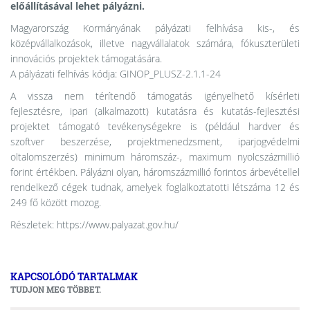
előállításával lehet pályázni.
Magyarország Kormányának pályázati felhívása kis-, és
középvállalkozások, illetve nagyvállalatok számára, fókuszterületi
innovációs projektek támogatására.
A pályázati felhívás kódja: GINOP_PLUSZ-2.1.1-24
A vissza nem térítendő támogatás igényelhető kísérleti
fejlesztésre, ipari (alkalmazott) kutatásra és kutatás-fejlesztési
projektet támogató tevékenységekre is (például hardver és
szoftver beszerzése, projektmenedzsment, iparjogvédelmi
oltalomszerzés) minimum háromszáz-, maximum nyolcszázmillió
forint értékben. Pályázni olyan, háromszázmillió forintos árbevétellel
rendelkező cégek tudnak, amelyek foglalkoztatotti létszáma 12 és
249 fő között mozog.
Részletek: https://www.palyazat.gov.hu/
KAPCSOLÓDÓ TARTALMAK
TUDJON MEG TÖBBET.